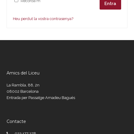
Recorda'm
Entra
Heu perdut la vostra contrasenya?
Amics del Liceu
La Rambla, 88, 2n
08002 Barcelona
Entrada per Passatge Amadeu Bagués
Contacte
933 177 378