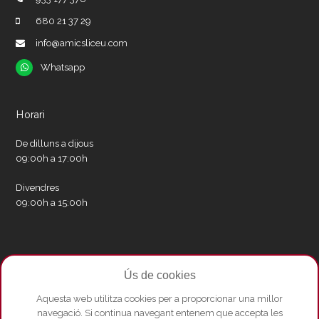
680 21 37 29
info@amicsliceu.com
Whatsapp
Whatsapp
Horari
De dilluns a dijous
09:00h a 17:00h
Divendres
09:00h a 15:00h
Xarxes socials
Ús de cookies
Twitter
Facebook
Instagram
Whatsapp
Youtube
Aquesta web utilitza cookies per a proporcionar una millor
navegació. Si continua navegant entenem que accepta les