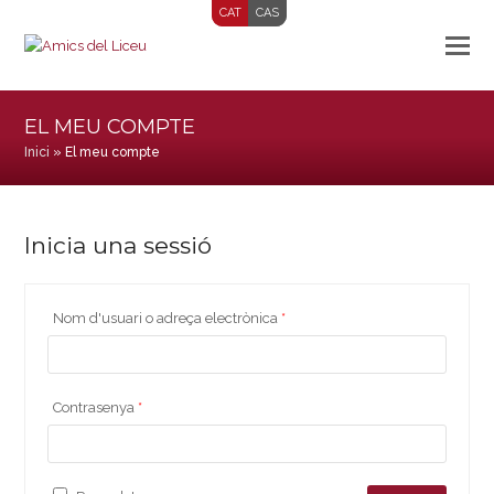
CAT
CAS
EL MEU COMPTE
Inici
»
El meu compte
Inicia una sessió
Nom d'usuari o adreça electrònica
*
Contrasenya
*