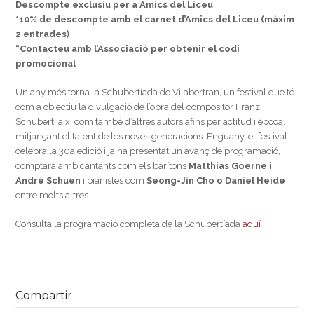
Descompte exclusiu per a Amics del Liceu
*10% de descompte amb el carnet d’Amics del Liceu (màxim
2 entrades)
“Contacteu amb l’Associació per obtenir el codi
promocional
Un any més torna la Schubertíada de Vilabertran, un festival que té
com a objectiu la divulgació de l’obra del compositor Franz
Schubert, així com també d’altres autors afins per actitud i època,
mitjançant el talent de les noves generacions. Enguany, el festival
celebra la 30a edició i ja ha presentat un avanç de programació,
comptarà amb cantants com els barítons
Matthias Goerne i
Andrè Schuen
i pianistes com
Seong-Jin Cho o Daniel Heide
entre molts altres.
Consulta la programació completa de la Schubertíada
aquí
Compartir