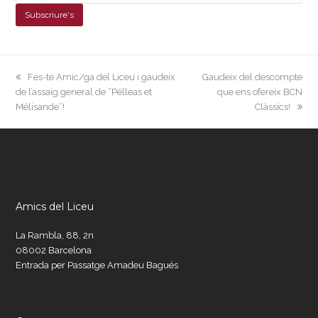
previous
next
Fes-te Amic/ga del Liceu i gaudeix
Gaudeix del descompte
post:
post:
de l’assaig general de “Pélleas et
que ens ofereix BCN
Mélisande”!
Clàssics!
Amics del Liceu
La Rambla, 88, 2n
08002 Barcelona
Entrada per Passatge Amadeu Bagués