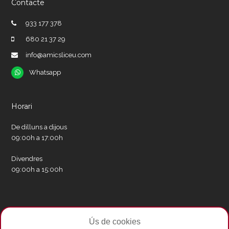
Contacte
933 177 378
680 21 37 29
info@amicsliceu.com
Whatsapp
Whatsapp
Horari
De dilluns a dijous
09:00h a 17:00h
Divendres
09:00h a 15:00h
Xarxes socials
Ús de cookies