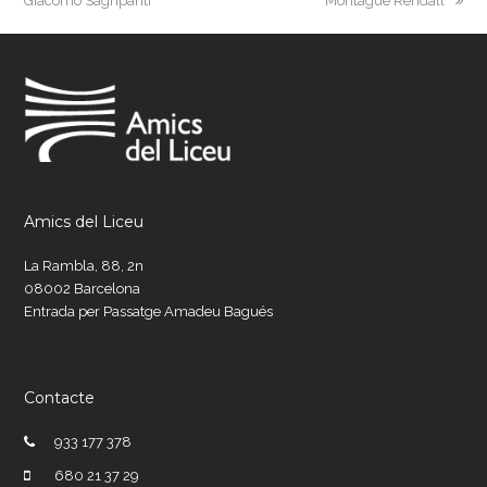
Giacomo Sagripanti
Montague Rendall
Amics del Liceu
La Rambla, 88, 2n
08002 Barcelona
Entrada per Passatge Amadeu Bagués
Contacte
933 177 378
680 21 37 29