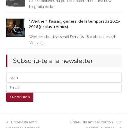
Circe Ediciones ha publicat recentment una nova
biografia de la…
“Werther”, l’assaig general de la temporada 2025-
2026 (exclusiu Amics)
Werther, de J. Massenet Dimarts 28 d'abril a les 17h
*Activitat…
Subscriu-te a la newsletter
previous
next
Entrevista amb
Entrevista amb el baríton Huw
post:
post: