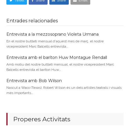
Tweet
Share
Share
Email
Entrades relacionades
Entrevista a la mezzosoprano Violeta Urmana
En el nostre butlletí mensual d'aquest mes de març, el nostre
vicepresident Marc Balcells entrevista…
Entrevista amb el baríton Huw Montague Rendall
Amb motiu del nostre butlletí mensual, el nostre vicepresident Marc
Balcells entrevista el baríton Huw…
Entrevista amb Bob Wilson
Nascut a Waco (Texas), Robert Wilson és un dels artistes teatrals i visuals
més importants…
Properes Activitats