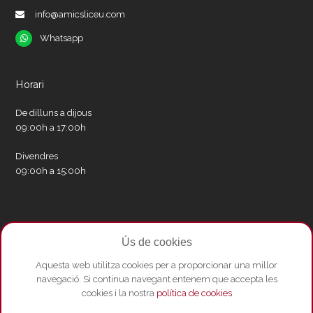
info@amicsliceu.com
Whatsapp
Whatsapp
Horari
De dilluns a dijous
09:00h a 17:00h
Divendres
09:00h a 15:00h
Xarxes socials
Ús de cookies
Twitter
Facebook
Instagram
Whatsapp
Youtube
Aquesta web utilitza cookies per a proporcionar una millor
navegació. Si continua navegant entenem que accepta les
cookies i la nostra
política de cookies