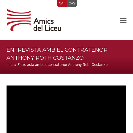
CAT
CAS
ENTREVISTA AMB EL CONTRATENOR
ANTHONY ROTH COSTANZO
Inici
»
Entrevista amb el contratenor Anthony Roth Costanzo