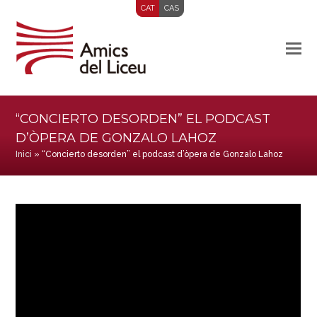
CAT
CAS
“CONCIERTO DESORDEN” EL PODCAST
D’ÒPERA DE GONZALO LAHOZ
Inici
»
“Concierto desorden” el podcast d’òpera de Gonzalo Lahoz