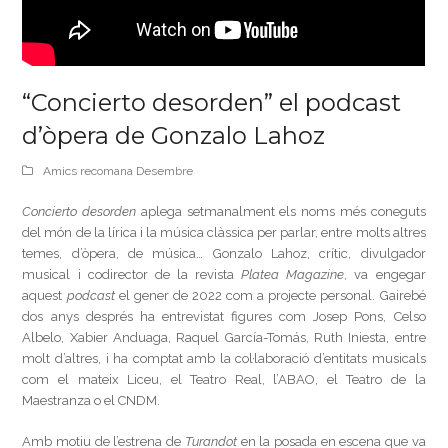
“Concierto desorden” el podcast
d’òpera de Gonzalo Lahoz
Amics recomana Desembre
Concierto desorden
aplega setmanalment els noms més coneguts
del món de la lírica i la música clàssica per parlar, entre molts altres
temes, d’òpera, de música… Gonzalo Lahoz, crític, divulgador
musical i codirector de la revista
Platea Magazine
, va engegar
aquest
podcast
el gener de 2022 com a projecte personal. Gairebé
dos anys després ha entrevistat figures com Josep Pons, Celso
Albelo, Xabier Anduaga, Raquel García-Tomás, Ruth Iniesta, entre
molt d’altres, i ha comptat amb la col·laboració d’entitats musicals
com el mateix Liceu, el Teatro Real, l’ABAO, el Teatro de la
Maestranza o el CNDM.
Amb motiu de l’estrena de
Turandot
en la posada en escena que va