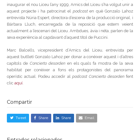
inaugurar el nou Liceu l’any 1999, Amics del Liceu s’ha volgut unir a
aquest projecte i ha patrocinat el
podcast
en què Gonzalo Lahoz
entrevista Núria Espert, directora d’escena de la producció original, i
Bárbara Lluch, encarregada de la reposició que estem veient
actualment a l’escenari del Liceu. Ambdues, àvia i néta, parlen de la
seva experiència al capdavant d’aquest títol de Puccini.
Marc Balcells, vicepresident d’Amics del Liceu, entrevista per
aquest butlletí Gonzalo Lahoz per donar a conèixer aquest i d’altres
capítols de
Concierto desorden
en els quals fa mostra de la seva
habilitat per conèixer a fons els protagonistes del panorama
operístic actual. Podeu accedir al
podcast
Concierto desorden
fent
clic
aquí
.
Compartir
Tweet
Share
Share
Email
Entrades relacionades