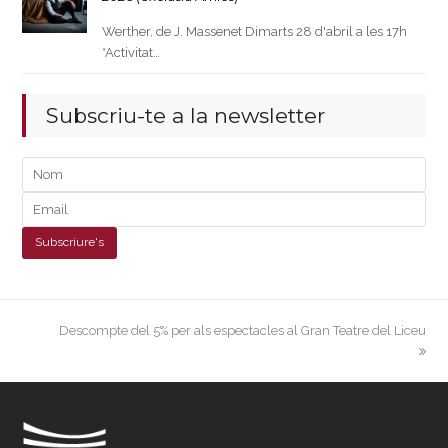
Werther, de J. Massenet Dimarts 28 d'abril a les 17h
*Activitat…
Subscriu-te a la newsletter
next
Descompte del 5% per als espectacles al Gran Teatre del Liceu
post: