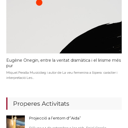
Eugène Onegin, entre la veritat dramàtica i el lirisme més
pur
Miquel Peralta Musicòleg i autor de La veu femenina a l’òpera: caràcter i
interpretació Les…
Properes Activitats
Projecció a l’entorn d'”Aida”