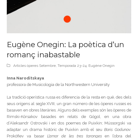
Eugène Onegin: La poètica d’un
romanç inabastable
Articles òperes Setembre
,
Temporada 23-24
,
Eugène Onegin
Inna Naroditskaya
professora de Musicologia de la Northwestern University
La tradició operística russa es diferencia de la resta en què, des dels
seus orígens al segle XVIII, un gran número de les òperes russes es
basaven en obres literàries. Alguns dels exemples són les òperes de
Rimski-Kórsakov basades en relats de Gógol, en una obra
d’Aleksandr Ostrovski i en dos poemes de Puixkin; Mússorgski va
adaptar un drama històric de Puixkin amb el seu
Boris Godunov
.
Prokófiev va basar
L’amor de les tres taronges
en l’obra del