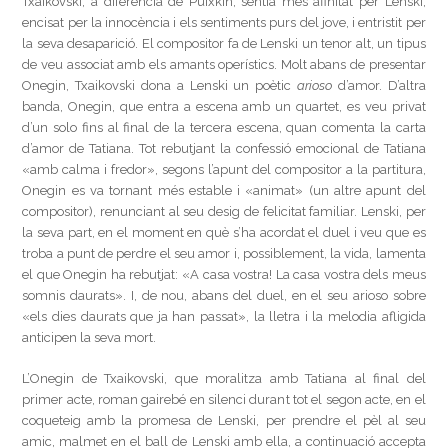
Txaikovski, a diferència de Puixkin, sentia més afinitat per Lenski,
encisat per la innocència i els sentiments purs del jove, i entristit per
la seva desaparició. El compositor fa de Lenski un tenor alt, un tipus
de veu associat amb els amants operístics. Molt abans de presentar
Onegin, Txaikovski dona a Lenski un poètic
arioso
d’amor. D’altra
banda, Onegin, que entra a escena amb un quartet, es veu privat
d’un solo fins al final de la tercera escena, quan comenta la carta
d’amor de Tatiana. Tot rebutjant la confessió emocional de Tatiana
«amb calma i fredor», segons l’apunt del compositor a la partitura,
Onegin es va tornant més estable i «animat» (un altre apunt del
compositor), renunciant al seu desig de felicitat familiar. Lenski, per
la seva part, en el moment en què s’ha acordat el duel i veu que es
troba a punt de perdre el seu amor i, possiblement, la vida, lamenta
el que Onegin ha rebutjat: «A casa vostra! La casa vostra dels meus
somnis daurats». I, de nou, abans del duel, en el seu arioso sobre
«els dies daurats que ja han passat», la lletra i la melodia afligida
anticipen la seva mort.
L’Onegin de Txaikovski, que moralitza amb Tatiana al final del
primer acte, roman gairebé en silenci durant tot el segon acte, en el
coqueteig amb la promesa de Lenski, per prendre el pèl al seu
amic, malmet en el ball de Lenski amb ella, a continuació accepta