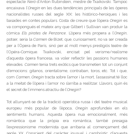
espectacle
Neró
d’Anton Rubinstein, mestre de Txaikovski. Tampoc
encaixava l’
Onegin
en les dues tendències principals de les òperes
nacionalistes russes del segle XIX: les històrico-heroiques i les
basades en contes populars. Costa de creure que l’òpera
Onegin
es
va compongués el mateix any que Gilbert i Sullivan van produir la
còmica
Els pirates de Penzance
. L’òpera més propera a l’
Onegin
,
potser, seria la
Carmen
de Bizet, que, curiosament, no va ser creada
per a l’Òpera de París, sinó per al molt menys prestigiós teatre de
l’Opéra-Comique. Txaikovski, encisat pel verisme/realisme
d’aquesta òpera francesa, va voler reflectir les passions humanes
elevades.
Carmen
tenia trets exòtics que transmetien tot un conjunt
d’emocions: gitanos, orientalisme, contraban, toros, etc. Tot i que,
com
Carmen
,
Onegin
tracta sobre l’amor i la mort, l’assassinat té lloc
a la meitat de l’òpera i l’amor no s’arriba a realitzar. Llavors, quin és
el secret de l’immens atractiu de l’
Onegin
?
Tot allunyant-se de la tradició operística russa i del teatre musical
europeu més popular de l’època,
Onegin
aprofundeix en els
sentiments humans. Aquesta òpera nua emocionalment, més
romàntica que la pròpia era romàntica, també presagia
l’expressionisme modernista que arribaria al començament del
segle XX. Conscient del caràcter inusual i cambrístic d’aquesta