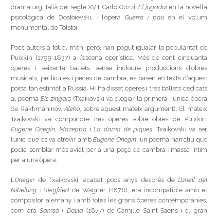
dramaturg italià del segle XVII, Carlo Gozzi,
El jugador
en la novel·la
psicològica de Dostoievski, i l’òpera
Guerra i pau
en el volum
monumental de Tolstoi.
Pocs autors a tot el món, però, han pogut igualar la popularitat de
Puixkin (1799-1837) a l’escena operística. Més de cent cinquanta
òperes i seixanta ballets, sense incloure produccions d’obres
musicals, pel·lícules i peces de cambra, es basen en texts d’aquest
poeta tan estimat a Rússia. Hi ha disset òperes i tres ballets dedicats
al poema
Els zíngars
(Txaikovski va elogiar la primera i única òpera
de Rakhmàninov,
Aleko
, sobre aquest mateix argument). El mateix
Txaikovski va compondre tres òperes sobre obres de Puixkin:
Eugene Onegin
,
Mazeppa
i
La dama de piques
. Txaikovski va ser
l’únic que es va atrevir amb
Eugene Onegin
, un poema narratiu que
podia semblar més aviat per a una peça de cambra i massa íntim
per a una òpera.
L’
Onegin
de Txaikovski, acabat pocs anys després de
L’anell del
Nibelung
i
Siegfried
de Wagner (1876), era incompatible amb el
compositor alemany i amb totes les grans òperes contemporànies,
com ara
Samsó i Dalila
(1877) de Camille Saint-Saëns i el gran