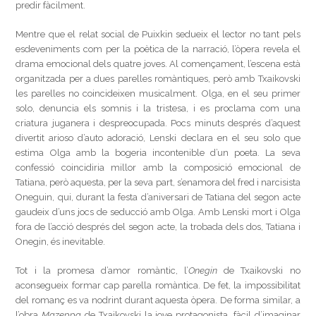
predir fàcilment.
Mentre que el relat social de Puixkin sedueix el lector no tant pels
esdeveniments com per la poètica de la narració, l’òpera revela el
drama emocional dels quatre joves. Al començament, l’escena està
organitzada per a dues parelles romàntiques, però amb Txaikovski
les parelles no coincideixen musicalment. Olga, en el seu primer
solo, denuncia els somnis i la tristesa, i es proclama com una
criatura juganera i despreocupada. Pocs minuts després d’aquest
divertit arioso d’auto adoració, Lenski declara en el seu solo que
estima Olga amb la bogeria incontenible d’un poeta. La seva
confessió coincidiria millor amb la composició emocional de
Tatiana, però aquesta, per la seva part, s’enamora del fred i narcisista
Oneguin, qui, durant la festa d’aniversari de Tatiana del segon acte
gaudeix d’uns jocs de seducció amb Olga. Amb Lenski mort i Olga
fora de l’acció després del segon acte, la trobada dels dos, Tatiana i
Onegin, és inevitable.
Tot i la promesa d’amor romàntic, l’
Onegin
de Txaikovski no
aconsegueix formar cap parella romàntica. De fet, la impossibilitat
del romanç es va nodrint durant aquesta òpera. De forma similar, a
l’obra
Mazeppa
de Txaikovski la jove protagonista, fàcil d’imaginar