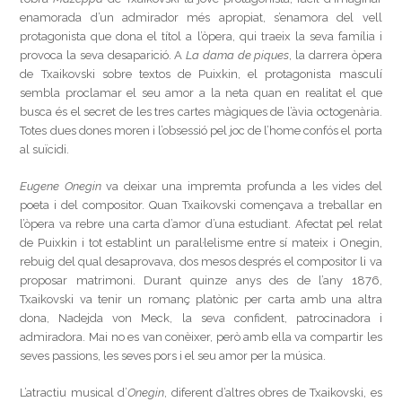
enamorada d’un admirador més apropiat, s’enamora del vell
protagonista que dona el títol a l’òpera, qui traeix la seva família i
provoca la seva desaparició. A
La dama de piques
, la darrera òpera
de Txaikovski sobre textos de Puixkin, el protagonista masculí
sembla proclamar el seu amor a la neta quan en realitat el que
busca és el secret de les tres cartes màgiques de l’àvia octogenària.
Totes dues dones moren i l’obsessió pel joc de l’home confós el porta
al suïcidi.
Eugene Onegin
va deixar una impremta profunda a les vides del
poeta i del compositor. Quan Txaikovski començava a treballar en
l’òpera va rebre una carta d’amor d’una estudiant. Afectat pel relat
de Puixkin i tot establint un paral·lelisme entre sí mateix i Onegin,
rebuig del qual desaprovava, dos mesos després el compositor li va
proposar matrimoni. Durant quinze anys des de l’any 1876,
Txaikovski va tenir un romanç platònic per carta amb una altra
dona, Nadejda von Meck, la seva confident, patrocinadora i
admiradora. Mai no es van conèixer, però amb ella va compartir les
seves passions, les seves pors i el seu amor per la música.
L’atractiu musical d’
Onegin
, diferent d’altres obres de Txaikovski, es