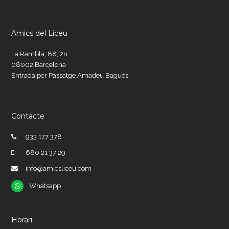
Amics del Liceu
La Rambla, 88, 2n
08002 Barcelona
Entrada per Passatge Amadeu Bagués
Contacte
933 177 378
680 21 37 29
info@amicsliceu.com
Whatsapp
Whatsapp
Horari