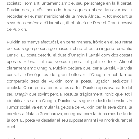
societat i somiant juntament amb el seu personatge en la llibertat,
Puixkin desitja: «És l’hora de deixar aquesta ribera, tan avorrida… i
recordar, en el mar meridional de la meva Àfrica… », tot evocant la
seva descendència d’Hannibal, fillol africà de Pere el Gran i besavi
de Puixkin.
Puixkin és menys afectuós i, en certa manera, irònic en el seu retrat
del seu segon personatge masculí, el ric, atractiu i ingenu romàntic
Lenski. El poeta descriu el duet d’Onegin i Lenski com dos costats
oposats: «L’ona i el roc, versos i prosa, el gel i el foc». Alineat
clarament amb Onegin, Puixkin declara que, per a Lenski, «la vida
consistia d’incògnites de gran bellesa». L’Onegin rebel també
comparteix trets de Puixkin com a poeta, jugador, seductor i
duelista. Quan perdia diners a les cartes, Puixkin apostava parts del
seu
Onegin
que sovint perdia. Resulta tràgicament irònic que, tot i
identificar-se amb Onegin, Puixkin va seguir el destí de Lenski. Un
rumor social va estimular la gelosia de Puixkin per la seva dona, la
comtessa Natalia Goncharova, coneguda com la dona més bella de
la cort. El poeta va desafiar el seu suposat amant i va morir durant el
duel.