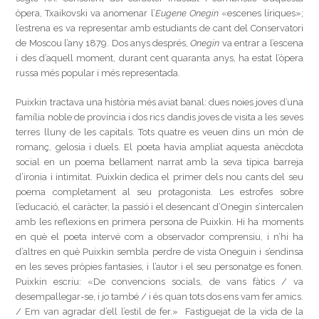
òpera, Txaikovski va anomenar l’
Eugene Onegin
«escenes líriques»;
l’estrena es va representar amb estudiants de cant del Conservatori
de Moscou l’any 1879. Dos anys després,
Onegin
va entrar a l’escena
i des d’aquell moment, durant cent quaranta anys, ha estat l’òpera
russa més popular i més representada.
Puixkin tractava una història més aviat banal: dues noies joves d’una
família noble de província i dos rics dandis joves de visita a les seves
terres lluny de les capitals. Tots quatre es veuen dins un món de
romanç, gelosia i duels. El poeta havia ampliat aquesta anècdota
social en un poema bellament narrat amb la seva típica barreja
d’ironia i intimitat. Puixkin dedica el primer dels nou cants del seu
poema completament al seu protagonista. Les estrofes sobre
l’educació, el caràcter, la passió i el desencant d’Onegin s’intercalen
amb les reflexions en primera persona de Puixkin. Hi ha moments
en què el poeta intervé com a observador comprensiu, i n’hi ha
d’altres en què Puixkin sembla perdre de vista Oneguin i s’endinsa
en les seves pròpies fantasies, i l’autor i el seu personatge es fonen.
Puixkin escriu: «De convencions socials, de vans fàtics / va
desempallegar-se, i jo també / i és quan tots dos ens vam fer amics.
/ Em van agradar d’ell l’estil de fer.» Fastiguejat de la vida de la