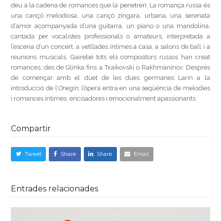
deu a la cadena de romances que la penetren. La romança russa és
una cançó melodiosa, una cançó zíngara, urbana, una serenata
d’amor acompanyada d’una guitarra, un piano o una mandolina,
cantada per vocalistes professionals o amateurs, interpretada a
l’escena d’un concert, a vetllades íntimes a casa, a salons de ball i a
reunions musicals. Gairebé tots els compositors russos han creat
romances, des de Glinka fins a Txaikovski o Rakhmàninov. Després
de començar amb el duet de les dues germanes Larin a la
introducció de l’
Onegin
, l’òpera entra en una seqüència de melodies
i romances íntimes, encisadores i emocionalment apassionants.
Compartir
Tweet
Share
Share
Email
Entrades relacionades