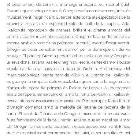
el desafiament de Lenski i, a la segona escena, el mata al duel.
Durant aquest acte ple d’acció, Onegin canta només en conjunts i és
musicalment insignificant. El tercer acte porta els espectadors de la
província russa a un esplèndid saló de ball de la capital. Allà,
Txaikovski reprodueix de manera brillant el drama amorós del
primer acte, tot invertint els papers d’Onegin i Tatiana. Tot entrant a
escena amb els sons d’una polonesa imperial, avorrit d’estar avorrit,
Onegin es troba de sobte ferit d’amor per la dona que un dia va
rebutjar. El príncep Gremin presenta el seu antic company Onegin a
la seva dona, Tatiana. Ara és Onegin qui escriu cartes d’amor i busca
proclamar la seva passió a la dona de Gremin. A diferència del
marit desconegut i sense nom de Puixkin, el Gremin de Txaikovski
es guanya la simpatia dels espectadors quan canta la segona ària
d’amor de l’òpera (la primera és l’arioso de Lenski). A les escenes
finals de l’òpera, sense coincidir amb la ironia de Puixkin, Txaikovski
evoca intenses associacions emocionals. Per exemple, l’ària d’amor
d’Onegin comença amb la melodia de Tatiana de l’escena de la
carta. El duet de Tatiana amb Onegin s’inicia amb la secció vent-
fusta fent-se eco de l’ària de Gremin. Tatiana, que admet el seu amor
per Onegin, també canta les línies melòdiques del seu marit. El seu
duet és musicalment corprenedor i, tot i així, el seu resultat és pot