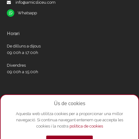
info@amicsliceu.com
Whatsapp
Whatsapp
Horari
De dilluns a dijous
09:00h a 17:00h
Divendres
09:00h a 15:00h
Xarxes socials
Ús de cookies
Twitter
Facebook
Instagram
Whatsapp
Youtube
Aquesta web utilitza cookies per a proporcionar una millor
navegació. Si continua navegant entenem que accepta les
cookies i la nostra
política de cookies
© Copyright 2026 - Amics del Liceu ·
Condicions de compra
·
Política de