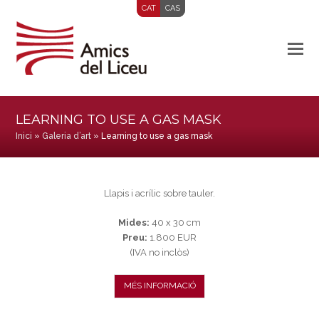
CAT
CAS
LEARNING TO USE A GAS MASK
Inici
»
Galeria d’art
»
Learning to use a gas mask
Llapis i acrílic sobre tauler.
Mides:
40 x 30 cm
Preu:
1.800 EUR
(IVA no inclòs)
MÉS INFORMACIÓ