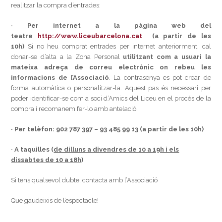
realitzar la compra d’entrades:
·
Per internet a la pàgina web del
teatre
http://www.liceubarcelona.cat
(a partir de les
10h)
Si no heu comprat entrades per internet anteriorment, cal
donar-se d’alta a la Zona Personal
utilitzant com a usuari la
mateixa adreça de correu electrònic on rebeu les
informacions de l’Associació
. La contrasenya es pot crear de
forma automàtica o personalitzar-la. Aquest pas és necessari per
poder identificar-se com a soci d’Amics del Liceu en el procés de la
compra i recomanem fer-lo amb antelació.
·
Per telèfon: 902 787 397 – 93 485 99 13 (a partir de les 10h)
·
A taquilles (
de dilluns a divendres de 10 a 19h i els
dissabtes de 10 a 18h
)
Si tens qualsevol dubte, contacta amb l’Associació
Que gaudeixis de l’espectacle!