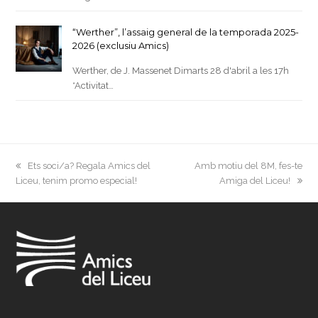
“Werther”, l’assaig general de la temporada 2025-
2026 (exclusiu Amics)
Werther, de J. Massenet Dimarts 28 d'abril a les 17h
*Activitat…
previous
next
Ets soci/a? Regala Amics del
Amb motiu del 8M, fes-te
post:
post:
Liceu, tenim promo especial!
Amiga del Liceu!