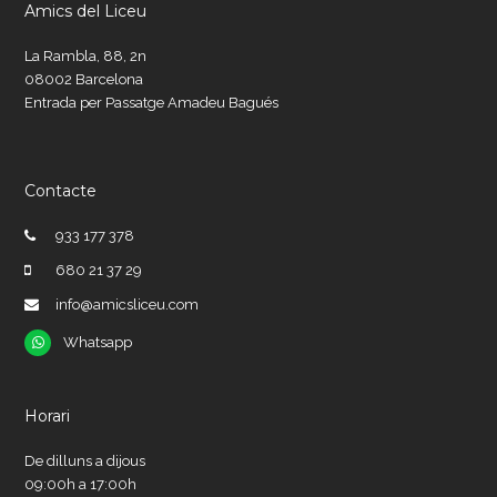
Amics del Liceu
La Rambla, 88, 2n
08002 Barcelona
Entrada per Passatge Amadeu Bagués
Contacte
933 177 378
680 21 37 29
info@amicsliceu.com
Whatsapp
Whatsapp
Horari
De dilluns a dijous
09:00h a 17:00h