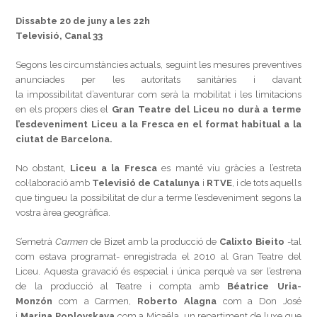
Dissabte 20 de juny a les 22h
Televisió, Canal 33
Segons les circumstàncies actuals, seguint les mesures preventives
anunciades per les autoritats sanitàries i davant
la impossibilitat d’aventurar com serà la mobilitat i les limitacions
en els propers dies el
Gran Teatre del Liceu no durà a terme
l’esdeveniment Liceu a la Fresca en el format habitual a la
ciutat de Barcelona.
No obstant,
Liceu a la Fresca
es manté viu gràcies a l’estreta
col·laboració amb
Televisió de Catalunya
i
RTVE
, i de tots aquells
que tingueu la possibilitat de dur a terme l’esdeveniment segons la
vostra àrea geogràfica.
S’emetrà
Carmen
de Bizet amb la producció de
Calixto Bieito
-tal
com estava programat- enregistrada el 2010 al Gran Teatre del
Liceu. Aquesta gravació és especial i única perquè va ser l’estrena
de la producció al Teatre i compta amb
Béatrice Uria-
Monzón
com a Carmen,
Roberto Alagna
com a Don José
i
Marina Poplovskaya
com a Micaëla, un repartiment de luxe que