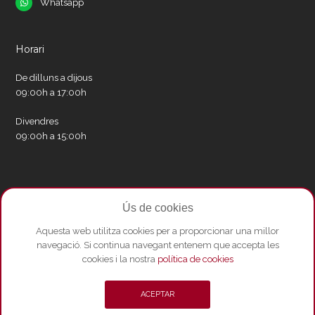
Whatsapp
Whatsapp
Horari
De dilluns a dijous
09:00h a 17:00h
Divendres
09:00h a 15:00h
Xarxes socials
Ús de cookies
Twitter
Facebook
Instagram
Whatsapp
Youtube
Aquesta web utilitza cookies per a proporcionar una millor
navegació. Si continua navegant entenem que accepta les
cookies i la nostra
política de cookies
© Copyright 2026 - Amics del Liceu ·
Condicions de compra
·
Política de
ACEPTAR
privacitat i Avís Legal
·
Política de cookies