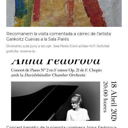
Recomanem la visita comentada a càrrec de l’artista
Garikoitz Cuevas a la Sala Parés
Divendres 5 de juny a les 19h Sala Parés (Com arribar-hi?) *Activitat
gratuïta, reserva la…
Concert benèfic de la pianista ucraïnesa Anna Fedorova