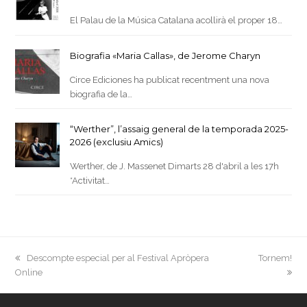
El Palau de la Música Catalana acollirà el proper 18…
Biografia «Maria Callas», de Jerome Charyn
Circe Ediciones ha publicat recentment una nova
biografia de la…
“Werther”, l’assaig general de la temporada 2025-
2026 (exclusiu Amics)
Werther, de J. Massenet Dimarts 28 d'abril a les 17h
*Activitat…
previous
next
Descompte especial per al Festival Apròpera
Tornem!
post:
post:
Online