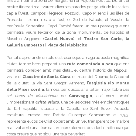
fins a arribar a la zona de Mergellina i el Pujol de Posílipo. Durant el
nostre itinerari realitzarem diverses parades per gaudir de les vistes:
cap a l’Oest, Campos Flegreos, Pozzuoli, Capo Miseno i les illes de
Proscida i Ischia, i cap a l’est, el Golf de Nàpols, el Vesubi, la
península Sorrentina i Capri. També farem un breu passeig que ens
permetrà veure l’exterior de la zona monumental de Nàpols: el
Maschio Angioino (
Castel Nuovo
), el
Teatro San Carlo, la
Galleria Umberto I i Plaça del Plebiscito
.
Per tal d’aprofundir en tots els tresors que amaga aquesta magnífica
ciutat, també hem preparat una
ruta comentada a peu
que ens
permetrà conèixer amb més detall el centre històric de Nàpols i
visitar el
Claustre de Santa Clara
, el tresor del Duomo, la Catedral
de la ciutat, la via Sant Gregori Armeno,
l’església Pio Monte
della Misericordia
, famosa per custodiar a l’altar major l’obra
Les
set obres de Misericòrdia
de
Caravaggio
, així com també
l’impressionant
Cristo Velato
, una de les obres més emblemàtiques
de l’art napolità, situada a la Capella de Sant Sever. Aquesta
escultura, creada per l’artista Giuseppe Sanmartino el 1753,
representa el cos de Crist cobert amb un vel transparent de marbre
realitzat amb una tècnica tan increïblement detallada i refinada que
costa creure que no sigui una tela de veritat.