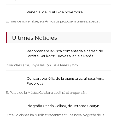
Venècia, del 12 al 15 de novembre
El mes de novembre, els Amics us proposem una escapada…
Últimes Notícies
Recomanem la visita comentada a càrrec de
l’artista Garikoitz Cuevas a la Sala Parés
Divendres 5 de juny a les 19h Sala Parés (Com…
Concert benèfic de la pianista ucraïnesa Anna
Fedorova
El Palau de la Música Catalana acollirà el proper 18…
Biografia «Maria Callas», de Jerome Charyn
Circe Ediciones ha publicat recentment una nova biografia de la…