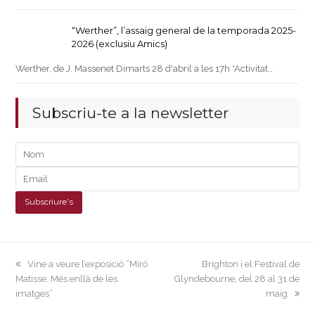
“Werther”, l’assaig general de la temporada 2025-
2026 (exclusiu Amics)
Werther, de J. Massenet Dimarts 28 d'abril a les 17h *Activitat…
Subscriu-te a la newsletter
previous
next
Vine a veure l’exposició “Miró
Brighton i el Festival de
post:
post:
Matisse. Més enllà de les
Glyndebourne, del 28 al 31 de
imatges”
maig