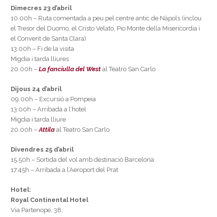
Dimecres 23 d’abril
10.00h – Ruta comentada a peu pel centre antic de Nàpols (inclou
el Tresor del Duomo, el Cristo Velato, Pio Monte della Misericordia i
el Convent de Santa Clara)
13.00h – Fi de la visita
Migdia i tarda lliures
20.00h –
La fanciulla del West
al Teatro San Carlo
Dijous 24 d’abril
09.00h – Excursió a Pompeia
13.00h – Arribada a l’hotel
Migdia i tarda lliure
20.00h –
Attila
al Teatro San Carlo
Divendres 25 d’abril
15.50h – Sortida del vol amb destinació Barcelona
17.45h – Arribada a l’Aeroport del Prat
Hotel:
Royal Continental Hotel
Via Partenope, 38,