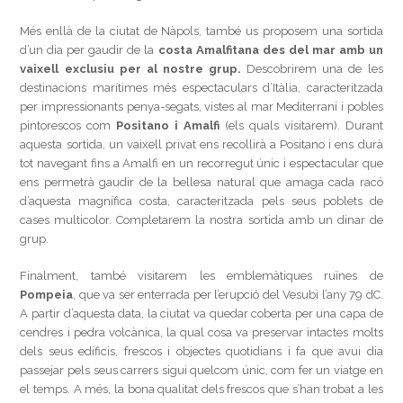
Més enllà de la ciutat de Nàpols, també us proposem una sortida
d’un dia per gaudir de la
costa Amalfitana des del mar amb un
vaixell exclusiu per al nostre grup.
Descobrirem una de les
destinacions marítimes més espectaculars d’Itàlia, caracteritzada
per impressionants penya-segats, vistes al mar Mediterrani i pobles
pintorescos com
Positano i Amalfi
(els quals visitarem). Durant
aquesta sortida, un vaixell privat ens recollirà a Positano i ens durà
tot navegant fins a Amalfi en un recorregut únic i espectacular que
ens permetrà gaudir de la bellesa natural que amaga cada racó
d’aquesta magnífica costa, caracteritzada pels seus poblets de
cases multicolor. Completarem la nostra sortida amb un dinar de
grup.
Finalment, també visitarem les emblemàtiques ruïnes de
Pompeia
, que va ser enterrada per l’erupció del Vesubi l’any 79 dC.
A partir d’aquesta data, la ciutat va quedar coberta per una capa de
cendres i pedra volcànica, la qual cosa va preservar intactes molts
dels seus edificis, frescos i objectes quotidians i fa que avui dia
passejar pels seus carrers sigui quelcom únic, com fer un viatge en
el temps. A més, la bona qualitat dels frescos que s’han trobat a les