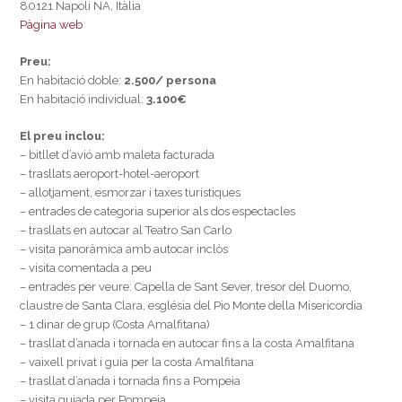
80121 Napoli NA, Itàlia
Pàgina web
Preu:
En habitació doble:
2.500/ persona
En habitació individual:
3.100€
El preu inclou:
– bitllet d’avió amb maleta facturada
– trasllats aeroport-hotel-aeroport
– allotjament, esmorzar i taxes turístiques
– entrades de categoria superior als dos espectacles
– trasllats en autocar al Teatro San Carlo
– visita panoràmica amb autocar inclòs
– visita comentada a peu
– entrades per veure: Capella de Sant Sever, tresor del Duomo,
claustre de Santa Clara, església del Pio Monte della Misericordia
– 1 dinar de grup (Costa Amalfitana)
– trasllat d’anada i tornada en autocar fins a la costa Amalfitana
– vaixell privat i guia per la costa Amalfitana
– trasllat d’anada i tornada fins a Pompeia
– visita guiada per Pompeia