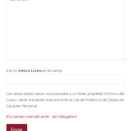
Escriu
Amics Liceu
en el camp
Les seves dades seran incorporades a un fitxer propietat d'Amics del
Liceu i seran tractades d'acord amb la Llei de Protecció de Dades de
Caràcter Personal.
Els camps marcats amb * són obligatoris