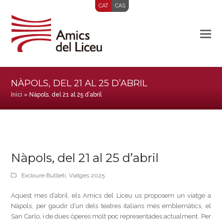
CAT
CAS
NÀPOLS, DEL 21 AL 25 D’ABRIL
Inici
»
Nàpols, del 21 al 25 d’abril
Nàpols, del 21 al 25 d’abril
Excloure Butlleti
,
Viatges 2025
Aquest mes d’abril, els Amics del Liceu us proposem un viatge a
Nàpols, per gaudir d’un dels teatres italians més emblemàtics, el
San Carlo, i de dues òperes molt poc representades actualment. Per