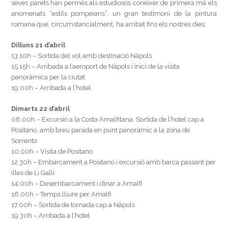
seves parets han permès als estudiosos conèixer de primera mà els
anomenats “estils pompeians”, un gran testimoni de la pintura
romana que, circumstancialment, ha arribat fins els nostres dies.
Dilluns 21 d’abril
13.10h – Sortida del vol amb destinació Nàpols
15.15h – Arribada a l’aeroport de Nàpols i inici de la visita
panoràmica per la ciutat
19.00h – Arribada a l’hotel
Dimarts 22 d’abril
08.00h – Excursió a la Costa Amalfitana. Sortida de l’hotel cap a
Positano, amb breu parada en punt panoràmic a la zona de
Sorrento
10.00h – Visita de Positano
12.30h – Embarcament a Positano i excursió amb barca passant per
illes de Li Galli
14.00h – Desembarcament i dinar a Amalfi
16.00h – Temps lliure per Amalfi
17.00h – Sortida de tornada cap a Nàpols
19.30h – Arribada a l’hotel