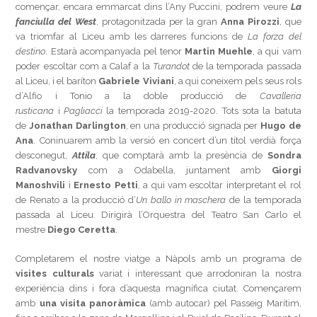
començar, encara emmarcat dins l’Any Puccini, podrem veure
La
fanciulla del West
, protagonitzada per la gran
Anna Pirozzi
, que
va triomfar al Liceu amb les darreres funcions de
La forza del
destino
. Estarà acompanyada pel tenor
Martin Muehle
, a qui vam
poder escoltar com a Calaf a la
Turandot
de la temporada passada
al Liceu, i el baríton
Gabriele Viviani
, a qui coneixem pels seus rols
d’Alfio i Tonio a la doble producció de
Cavalleria
rusticana
i
Pagliacci
la temporada 2019-2020. Tots sota la batuta
de
Jonathan Darlington
, en una producció signada per
Hugo de
Ana
. Coninuarem amb la versió en concert d’un títol verdià força
desconegut,
Attila
, que comptarà amb la presència de
Sondra
Radvanovsky
com a Odabella, juntament amb
Giorgi
Manoshvili
i
Ernesto Petti
,
a qui vam escoltar interpretant el rol
de Renato a la producció d’
Un ballo in maschera
de la temporada
passada al Liceu. Dirigirà l’Orquestra del Teatro San Carlo el
mestre
Diego Ceretta
.
Completarem el nostre viatge a Nàpols amb un programa de
visites culturals
variat i interessant que arrodoniran la nostra
experiència dins i fora d’aquesta magnífica ciutat. Començarem
amb
una visita panoràmica
(amb autocar) pel Passeig Marítim,