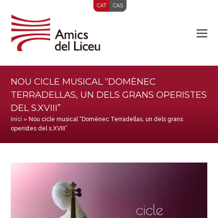
CAT
CAS
NOU CICLE MUSICAL “DOMÈNEC
TERRADELLAS, UN DELS GRANS OPERISTES
DEL S.XVIII”
Inici
»
Nou cicle musical “Domènec Terradellas, un dels grans
operistes del s.XVIII”