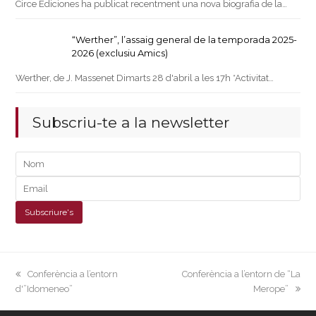
Circe Ediciones ha publicat recentment una nova biografia de la…
“Werther”, l’assaig general de la temporada 2025-
2026 (exclusiu Amics)
Werther, de J. Massenet Dimarts 28 d'abril a les 17h *Activitat…
Subscriu-te a la newsletter
previous
next
Conferència a l’entorn
Conferència a l’entorn de “La
post:
post:
d'”Idomeneo”
Merope”