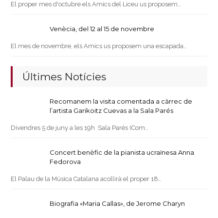
El proper mes d'octubre els Amics del Liceu us proposem…
Venècia, del 12 al 15 de novembre
El mes de novembre, els Amics us proposem una escapada…
Últimes Notícies
Recomanem la visita comentada a càrrec de
l’artista Garikoitz Cuevas a la Sala Parés
Divendres 5 de juny a les 19h Sala Parés (Com…
Concert benèfic de la pianista ucraïnesa Anna
Fedorova
El Palau de la Música Catalana acollirà el proper 18…
Biografia «Maria Callas», de Jerome Charyn