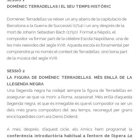
DOMÈNEC TERRADELLAS I EL SEU TEMPS HISTÒRIC
Domènec Terradellas va néixer un any abans de la capitulació de
Barcelona a la Guerra de Successió (1714) i un any després de la
mort de Johann Sebastian Bach (1750). Format a Nàpols, el
compositor va formar part de la cèlebre Escola Napolitana, una de
les més reeixides del segle XVIII. Aquesta escola és fonamental per
comprendre ja no només el context de Terradellas, sinó bona part
de la música del segle XVIII.
SESSIÓ 2
LA FIGURA DE DOMÈNEC TERRADELLAS. MÉS ENLLÀ DE LA
LLEGENDA NEGRA
Una llegenda negra ha rodejat sempre la figura de Terradellas en
assegurar-se que va morir, a Roma, assassinat. Més enllà d’aquesta
llegenda negra, el que és innegable és que el compositor va ser un
dels més grans compositors del seu temps, reconegut per grans
enciclopedistes com ara Denis Diderot.
A més, després, d’aquest cicle, els Amics hem programat la
conferència introductòria habitual a l’entorn de l’òpera
La