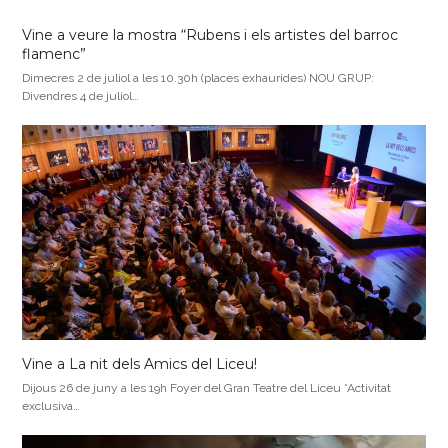
Vine a veure la mostra “Rubens i els artistes del barroc
flamenc”
Dimecres 2 de juliol a les 10.30h (places exhaurides) NOU GRUP:
Divendres 4 de juliol…
Vine a La nit dels Amics del Liceu!
Dijous 26 de juny a les 19h Foyer del Gran Teatre del Liceu *Activitat
exclusiva…