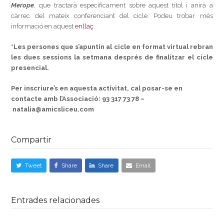
Merope
,
que tractarà específicament sobre aquest títol i anirà a
càrrec del mateix conferenciant del cicle. Podeu trobar més
informació en aquest
enllaç
.
*Les persones que s’apuntin al cicle en format virtual rebran
les dues sessions la setmana després de finalitzar el cicle
presencial.
Per inscriure’s en aquesta activitat, cal posar-se en
contacte amb l’Associació: 93 317 73 78 –
natalia@amicsliceu.com
Compartir
Tweet
Share
Share
Email
Entrades relacionades