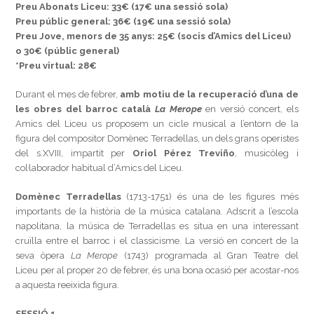
Preu Abonats Liceu: 33€ (17€ una sessió sola)
Preu públic general: 36€ (19€ una sessió sola)
Preu Jove, menors de 35 anys: 25€ (socis d’Amics del Liceu)
o 30€ (públic general)
*Preu virtual: 28€
Durant el mes de febrer,
amb motiu de la recuperació d’una de
les obres del barroc català
La Merope
en versió concert, els
Amics del Liceu us proposem un cicle musical a l’entorn de la
figura del compositor Domènec Terradellas, un dels grans operistes
del s.XVIII, impartit per
Oriol Pérez Treviño
, musicòleg i
col·laborador habitual d’Amics del Liceu.
Domènec Terradellas
(1713-1751) és una de les figures més
importants de la història de la música catalana. Adscrit a l’escola
napolitana, la música de Terradellas es situa en una interessant
cruïlla entre el barroc i el classicisme. La versió en concert de la
seva òpera
La Merope
(1743) programada al Gran Teatre del
Liceu per al proper 20 de febrer, és una bona ocasió per acostar-nos
a aquesta reeixida figura.
SESSIÓ 1