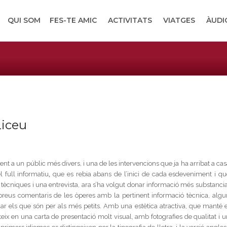
QUI SOM
FES-TE AMIC
ACTIVITATS
VIATGES
ÀUDI
U
Liceu
ent a un públic més divers, i una de les intervencions que ja ha arribat a ca
l full informatiu
,
que es rebia abans de l’inici de cada esdeveniment i qu
s tècniques i una entrevista, ara s’ha volgut donar informació més substancia
, breus comentaris de les òperes amb la pertinent informació tècnica, algu
idar els que són per als més petits. Amb una estètica atractiva, que manté e
erteix en una carta de presentació molt visual, amb fotografies de qualitat i 