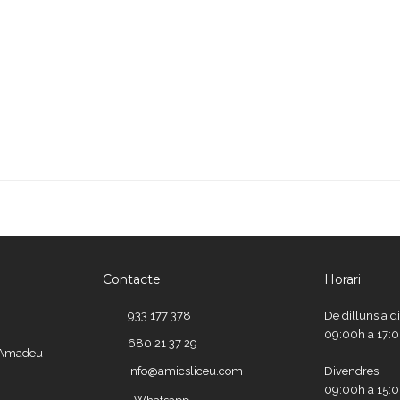
Contacte
Horari
933 177 378
De dilluns a d
09:00h a 17:
680 21 37 29
e Amadeu
info@amicsliceu.com
Divendres
09:00h a 15: