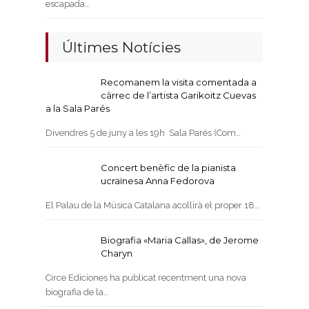
escapada…
Últimes Notícies
Recomanem la visita comentada a
càrrec de l’artista Garikoitz Cuevas
a la Sala Parés
Divendres 5 de juny a les 19h Sala Parés (Com…
Concert benèfic de la pianista
ucraïnesa Anna Fedorova
El Palau de la Música Catalana acollirà el proper 18…
Biografia «Maria Callas», de Jerome
Charyn
Circe Ediciones ha publicat recentment una nova
biografia de la…