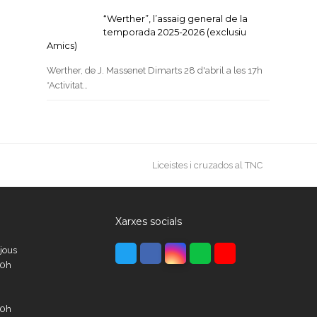
“Werther”, l’assaig general de la
temporada 2025-2026 (exclusiu
Amics)
Werther, de J. Massenet Dimarts 28 d'abril a les 17h
*Activitat…
next
Liceistes i cruzados al TNC
post:
Xarxes socials
Twitter
Facebook
Instagram
Whatsapp
Youtube
ijous
00h
00h