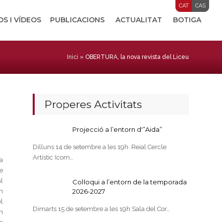
CAT
CAS
OS I VÍDEOS
PUBLICACIONS
ACTUALITAT
BOTIGA
Inici
»
OBERTURA, la nova revista del Liceu
Properes Activitats
Projecció a l’entorn d'”Aida”
Dilluns 14 de setembre a les 19h Reial Cercle
Artístic (com…
sa
e
l
Col·loqui a l’entorn de la temporada
n
2026-2027
l
Dimarts 15 de setembre a les 19h Sala del Cor…
un