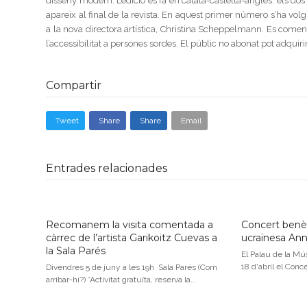
disseny modern. L’edició es fa en català-castellà-anglès: els dos 
apareix al final de la revista. En aquest primer número s’ha volg
a la nova directora artística, Christina Scheppelmann. Es coment
l’accessibilitat a persones sordes. El públic no abonat pot adquiri
Compartir
Tweet
Share
Share
Email
Entrades relacionades
Recomanem la visita comentada a
Concert benèf
càrrec de l’artista Garikoitz Cuevas a
ucraïnesa An
la Sala Parés
El Palau de la Mús
18 d'abril el Conc
Divendres 5 de juny a les 19h Sala Parés (Com
arribar-hi?) *Activitat gratuïta, reserva la…