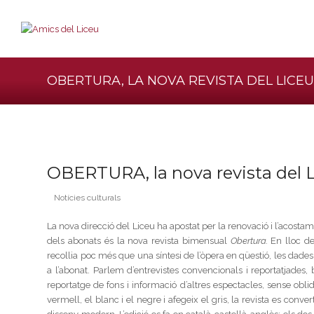
OBERTURA, LA NOVA REVISTA DEL LICE
OBERTURA, la nova revista del 
Notícies culturals
La nova direcció del Liceu ha apostat per la renovació i l’acostam
dels abonats és la nova revista bimensual
Obertura.
En lloc de
recollia poc més que una síntesi de l’òpera en qüestió, les dade
a l’abonat. Parlem d’entrevistes convencionals i reportatjades
reportatge de fons i informació d’altres espectacles, sense obl
vermell, el blanc i el negre i afegeix el gris, la revista es conv