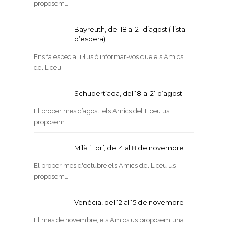
proposem…
Bayreuth, del 18 al 21 d’agost (llista
d’espera)
Ens fa especial il·lusió informar-vos que els Amics
del Liceu…
Schubertíada, del 18 al 21 d’agost
El proper mes d’agost, els Amics del Liceu us
proposem…
Milà i Torí, del 4 al 8 de novembre
El proper mes d'octubre els Amics del Liceu us
proposem…
Venècia, del 12 al 15 de novembre
El mes de novembre, els Amics us proposem una