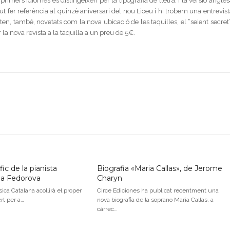
primers idiomes es distingeixen per la tipografia de lletra, i la versió angle
ut fer referència al quinzè aniversari del nou Liceu i hi trobem una entrevis
en, també, novetats com la nova ubicació de les taquilles, el “seient secret”
r la nova revista a la taquilla a un preu de 5€.
ic de la pianista
Biografia «Maria Callas», de Jerome
na Fedorova
Charyn
ica Catalana acollirà el proper
Circe Ediciones ha publicat recentment una
ert per a…
nova biografia de la soprano Maria Callas, a
càrrec…