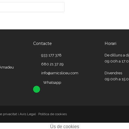
Contacte
Horari
933 177 378
De dilluns a d
09:00h a 17:
680 21 37 29
e Amadeu
info@amicsliceu.com
Divendres
09:00h a 15:
Whatsapp
Whatsapp
de privacitat i Avís Legal
·
Política de cookies
Ús de cookies