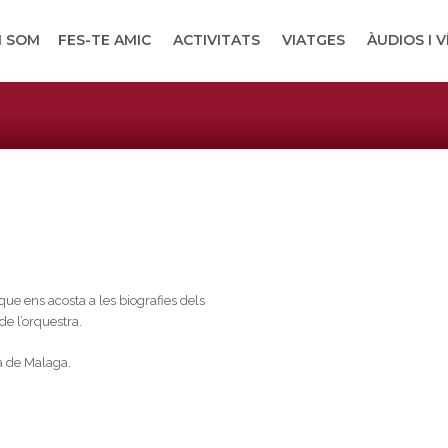
I SOM
FES-TE AMIC
ACTIVITATS
VIATGES
ÀUDIOS I 
que ens acosta a les biografies dels
de l’orquestra.
a de Malaga.