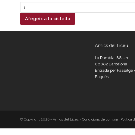
quantitat
de
Al
Afegeix a la cistella
Fossat
(DVD)
Amics del Liceu
La Rambla, 88, 2n
08002 Barcelona
Entrada per Passatg
Bagués
© Copyright 2026 - Amics del Liceu ·
Condicions de compra
·
Política 