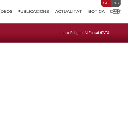
CAT
CAS
VÍDEOS
PUBLICACIONS
ACTUALITAT
BOTIGA
CART
Inici
»
Botiga
»
Al Fossat (DVD)