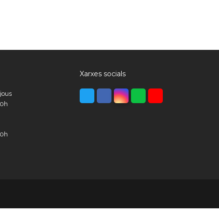
Xarxes socials
Twitter
Facebook
Instagram
Whatsapp
Youtube
ijous
00h
00h