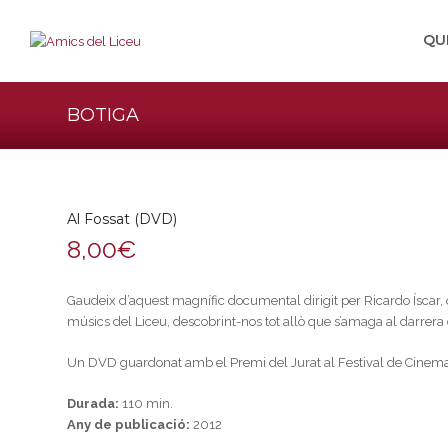
QU
BOTIGA
Al Fossat (DVD)
8,00
€
Gaudeix d’aquest magnífic documental dirigit per Ricardo Íscar, 
músics del Liceu, descobrint-nos tot allò que s’amaga al darrera 
Un DVD guardonat amb el Premi del Jurat al Festival de Cinem
Durada:
110 min.
Any de publicació:
2012