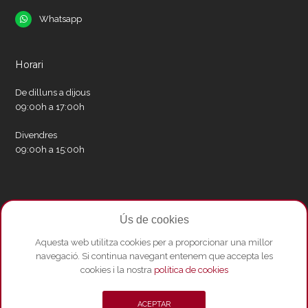
Whatsapp
Whatsapp
Horari
De dilluns a dijous
09:00h a 17:00h
Divendres
09:00h a 15:00h
Xarxes socials
Ús de cookies
Twitter
Facebook
Instagram
Whatsapp
Youtube
Aquesta web utilitza cookies per a proporcionar una millor
navegació. Si continua navegant entenem que accepta les
cookies i la nostra
política de cookies
© Copyright 2026 - Amics del Liceu ·
Condicions de compra
·
Política de
ACEPTAR