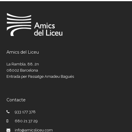
2020
Amics del Liceu
La Rambla, 88, 2n
08002 Barcelona
Entrada per Passatge Amadeu Bagués
Contacte
933 177 378
680 21 37 29
info@amicsliceu.com