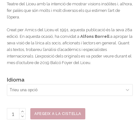
Teatre del Liceu amb la intenció de mostrar visions insòlites i, alhora,
fer palès que són molts i molt diversos els qui estimen l’art de
l’òpera.
Creat per Amics del Liceu el 1991, aquesta publicació és la seva 28a
edició. En aquesta ocasió, ha convidat a
Alfons Borrell
a apropar la
seva visió de la lírica als socis, aficionats i lectors en general. Quant
als textos, trobareu l’anàlisi d’acadèmics i especialistes
internacionals. L’exposició dels originals es va poder veure durant el
mes d’octubre de 2019 Balcó Foyer del Liceu.
Idioma
quantitat
AFEGEIX A LA CISTELLA
de
Llibre
Temporada
2019-