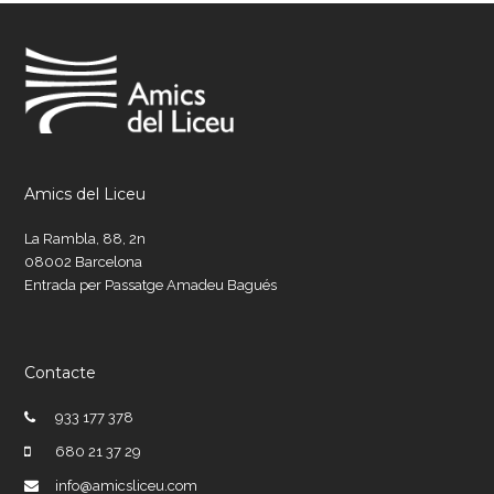
Liceu
Amics del Liceu
La Rambla, 88, 2n
08002 Barcelona
Entrada per Passatge Amadeu Bagués
Contacte
933 177 378
680 21 37 29
info@amicsliceu.com