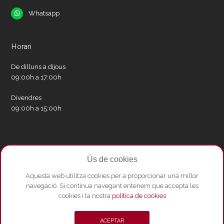
Whatsapp
Whatsapp
Horari
De dilluns a dijous
09:00h a 17:00h
Divendres
09:00h a 15:00h
Xarxes socials
Ús de cookies
Twitter
Facebook
Instagram
Whatsapp
Youtube
Aquesta web utilitza cookies per a proporcionar una millor
navegació. Si continua navegant entenem que accepta les
cookies i la nostra
política de cookies
© Copyright 2026 - Amics del Liceu ·
Condicions de compra
·
Política de
ACEPTAR