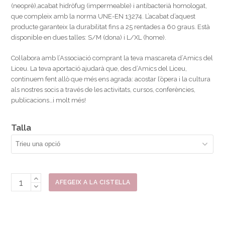
(neoprè),acabat hidròfug (impermeable) i antibacterià homologat,
que compleix amb la norma UNE-EN 13274. L’acabat d’aquest
producte garanteix la durabilitat fins a 25 rentades a 60 graus. Està
disponible en dues talles: S/M (dona) i L/XL (home).
Col·labora amb l’Associació comprant la teva mascareta d’Amics del
Liceu. La teva aportació ajudarà que, des d’Amics del Liceu,
continuem fent allò que més ens agrada: acostar l’òpera i la cultura
als nostres socis a través de les activitats, cursos, conferències,
publicacions…i molt més!
Talla
quantitat
AFEGEIX A LA CISTELLA
de
Mascareta
Amics
del