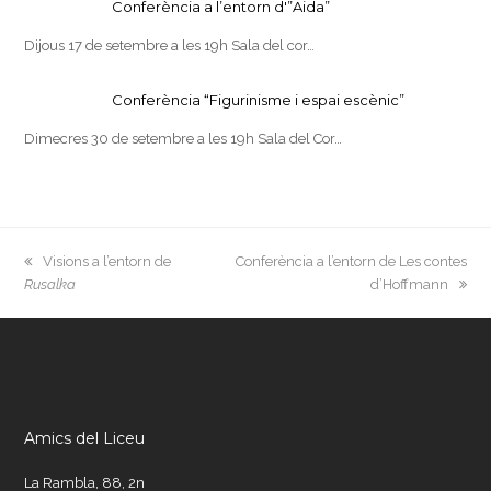
Conferència a l’entorn d'”Aida”
Dijous 17 de setembre a les 19h Sala del cor…
Conferència “Figurinisme i espai escènic”
Dimecres 30 de setembre a les 19h Sala del Cor…
previous
next
Visions a l’entorn de
Conferència a l’entorn de Les contes
post:
post:
Rusalka
d’Hoffmann
Amics del Liceu
La Rambla, 88, 2n