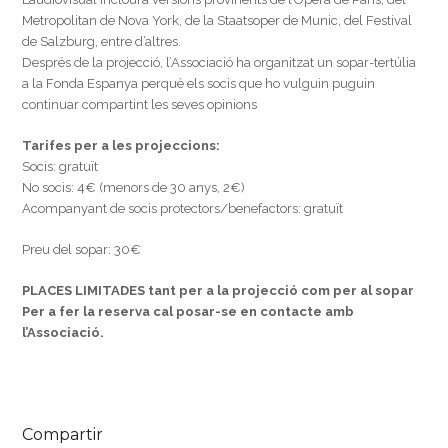
Metropolitan de Nova York, de la Staatsoper de Munic, del Festival
de Salzburg, entre d’altres.
Després de la projecció, l’Associació ha organitzat un sopar-tertúlia
a la Fonda Espanya perquè els socis que ho vulguin puguin
continuar compartint les seves opinions
Tarifes per a les projeccions:
Socis: gratuït
No socis: 4€ (menors de 30 anys, 2€)
Acompanyant de socis protectors/benefactors: gratuït
Preu del sopar: 30€
PLACES LIMITADES tant per a la projecció com per al sopar
Per a fer la reserva cal posar-se en contacte amb
l’Associació.
Compartir