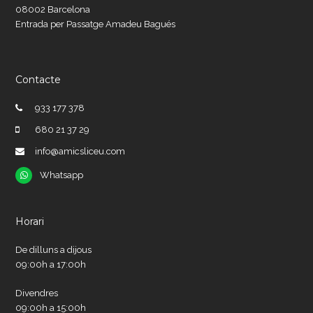
08002 Barcelona
Entrada per Passatge Amadeu Bagués
Contacte
933 177 378
680 21 37 29
info@amicsliceu.com
Whatsapp
Whatsapp
Horari
De dilluns a dijous
09:00h a 17:00h
Divendres
09:00h a 15:00h