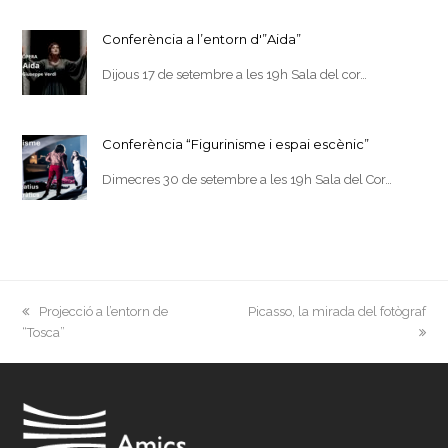
Conferència a l’entorn d'”Aida”
Dijous 17 de setembre a les 19h Sala del cor…
Conferència “Figurinisme i espai escènic”
Dimecres 30 de setembre a les 19h Sala del Cor…
previous
next
Projecció a l’entorn de
Picasso, la mirada del fotògraf
post:
post:
“Tosca”