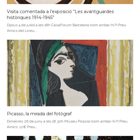
Visita comentada a l’exposició “Les avantguardes
històriques 1914-1945”
Dijous 4 de juliol a les 18h CaixaForum Barcelona (com arribar-hi?) Preu
Amics del Liceu:…
Picasso, la mirada del fotògraf
Dimecres 26 de juny a les 18.30h Museu Picasso (com arribar-hi?) Preu
Amics: 12€ Preu…