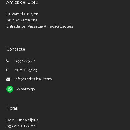
Amics del Liceu
La Rambla, 88, 2n
08002 Barcelona
Entrada per Passatge Amadeu Bagués
Contacte
933 177 378
680 21 37 29
info@amicsliceu.com
Whatsapp
Whatsapp
Horari
De dilluns a dijous
09:00h a 17:00h