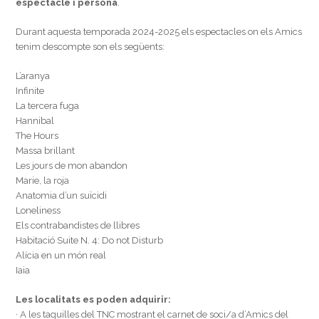
espectacle i persona
.
Durant aquesta temporada 2024-2025 els espectacles on els Amics
tenim descompte son els següents:
L’aranya
Infinite
La tercera fuga
Hannibal
The Hours
Massa brillant
Les jours de mon abandon
Marie, la roja
Anatomia d’un suïcidi
Loneliness
Els contrabandistes de llibres
Habitació Suite N. 4: Do not Disturb
Alícia en un món real
Iaia
Les localitats es poden adquirir:
· A les taquilles del TNC mostrant el carnet de soci/a d’Amics del