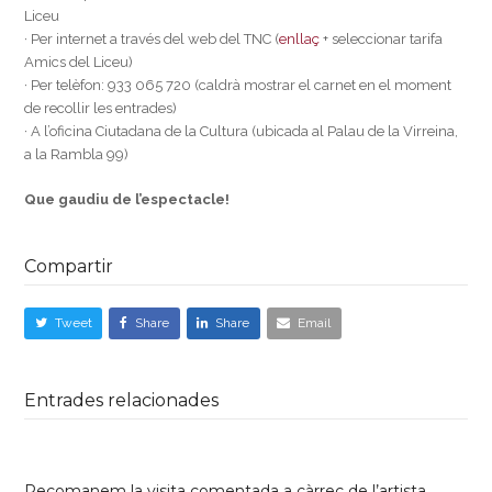
Liceu
· Per internet a través del web del TNC (
enllaç
+ seleccionar tarifa
Amics del Liceu)
· Per telèfon: 933 065 720 (caldrà mostrar el carnet en el moment
de recollir les entrades)
· A l’oficina Ciutadana de la Cultura (ubicada al Palau de la Virreina,
a la Rambla 99)
Que gaudiu de l’espectacle!
Compartir
Tweet
Share
Share
Email
Entrades relacionades
Recomanem la visita comentada a càrrec de l’artista