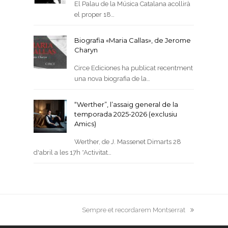
El Palau de la Música Catalana acollirà
el proper 18…
Biografia «Maria Callas», de Jerome
Charyn
Circe Ediciones ha publicat recentment
una nova biografia de la…
“Werther”, l’assaig general de la
temporada 2025-2026 (exclusiu
Amics)
Werther, de J. Massenet Dimarts 28
d'abril a les 17h *Activitat…
next
Sempre et recordarem Montserrat
post: