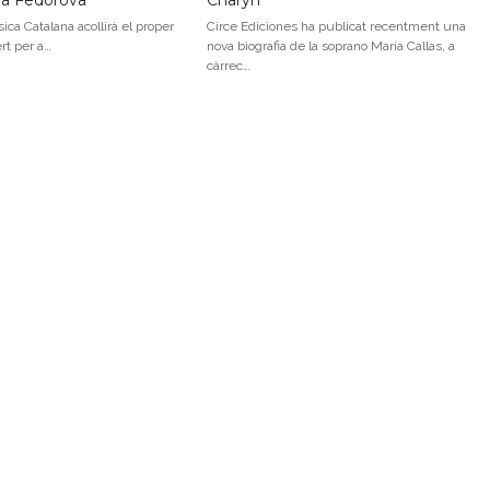
na Fedorova
Charyn
ica Catalana acollirà el proper
Circe Ediciones ha publicat recentment una
ert per a…
nova biografia de la soprano Maria Callas, a
càrrec…