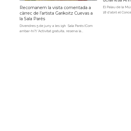
ucraïnesa An
Recomanem la visita comentada a
El Palau de la Mús
18 d'abril el Conc
càrrec de l’artista Garikoitz Cuevas a
la Sala Parés
Divendres 5 de juny a les 19h Sala Parés (Com
arribar-hi?) *Activitat gratuïta, reserva la…