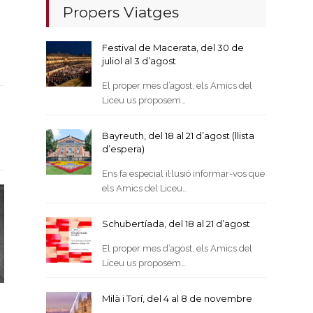
Propers Viatges
Festival de Macerata, del 30 de
juliol al 3 d’agost
El proper mes d’agost, els Amics del
Liceu us proposem…
Bayreuth, del 18 al 21 d’agost (llista
d’espera)
Ens fa especial il·lusió informar-vos que
els Amics del Liceu…
Schubertíada, del 18 al 21 d’agost
El proper mes d’agost, els Amics del
Liceu us proposem…
Milà i Torí, del 4 al 8 de novembre