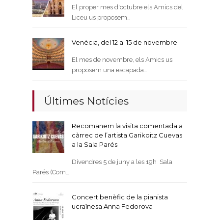
El proper mes d'octubre els Amics del
Liceu us proposem…
Venècia, del 12 al 15 de novembre
El mes de novembre, els Amics us
proposem una escapada…
Últimes Notícies
Recomanem la visita comentada a
càrrec de l’artista Garikoitz Cuevas
a la Sala Parés
Divendres 5 de juny a les 19h Sala
Parés (Com…
Concert benèfic de la pianista
ucraïnesa Anna Fedorova