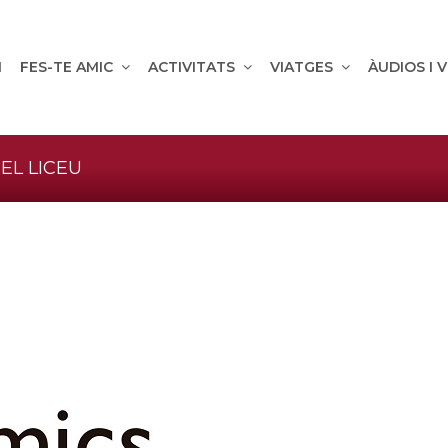
M
FES-TE AMIC
ACTIVITATS
VIATGES
ÀUDIOS I 
EL LICEU