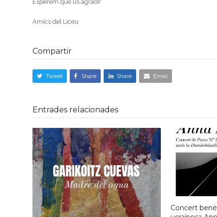
Esperem que us agradi!
Amics del Liceu
Compartir
Tweet
Share
Share
Email
Entrades relacionades
Concert benèf