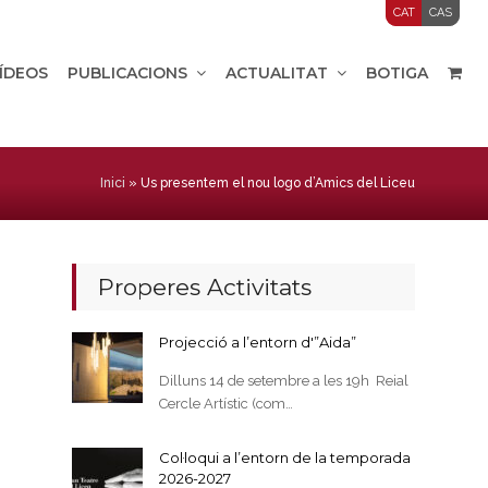
CAT
CAS
VÍDEOS
PUBLICACIONS
ACTUALITAT
BOTIGA
Inici
»
Us presentem el nou logo d’Amics del Liceu
Properes Activitats
Projecció a l’entorn d'”Aida”
Dilluns 14 de setembre a les 19h Reial
Cercle Artístic (com…
Col·loqui a l’entorn de la temporada
2026-2027