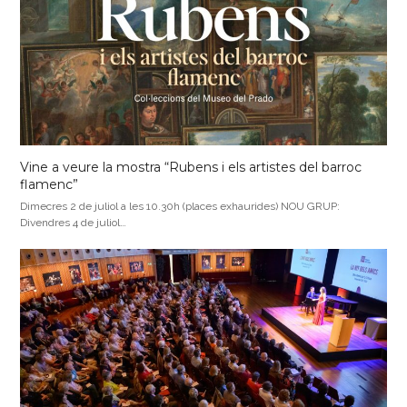
Vine a veure la mostra “Rubens i els artistes del barroc
flamenc”
Dimecres 2 de juliol a les 10.30h (places exhaurides) NOU GRUP:
Divendres 4 de juliol…