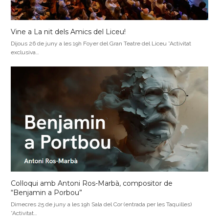
Vine a La nit dels Amics del Liceu!
Dijous 26 de juny a les 19h Foyer del Gran Teatre del Liceu *Activitat
exclusiva…
Col·loqui amb Antoni Ros-Marbà, compositor de
“Benjamin a Porbou”
Dimecres 25 de juny a les 19h Sala del Cor (entrada per les Taquilles)
*Activitat…