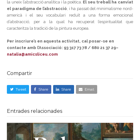
la uneix l’abstracció analítica i la poètica.
El seu treball ha canviat
el paradigma de l’abstracció
, i ha passat del minimalisme nord-
americà i el seu vocabulari reduït a una forma emocional
d’abstracció, per a la qual ha recuperat l’espiritualitat que
caracteritza la tradició de la pintura europea.
Per inscriure’s en aquesta activitat, cal posar-se en
contacte amb l’Associació: 93 317 73 78 / 680 21 37 29–
natalia@amicsliceu.com
Compartir
Tweet
Share
Share
Email
Entrades relacionades