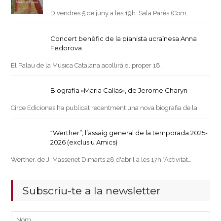
Divendres 5 de juny a les 19h Sala Parés (Com…
Concert benèfic de la pianista ucraïnesa Anna
Fedorova
El Palau de la Música Catalana acollirà el proper 18…
Biografia «Maria Callas», de Jerome Charyn
Circe Ediciones ha publicat recentment una nova biografia de la…
“Werther”, l’assaig general de la temporada 2025-
2026 (exclusiu Amics)
Werther, de J. Massenet Dimarts 28 d'abril a les 17h *Activitat…
Subscriu-te a la newsletter