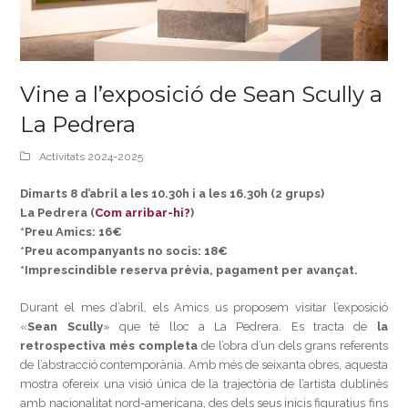
Vine a l’exposició de Sean Scully a
La Pedrera
Activitats 2024-2025
Dimarts 8 d’abril a les 10.30h i a les 16.30h (2 grups)
La Pedrera (
Com arribar-hi?
)
*Preu Amics: 16€
*Preu acompanyants no socis: 18€
*Imprescindible reserva prèvia, pagament per avançat.
Durant el mes d’abril, els Amics us proposem visitar l’exposició
«
Sean Scully
» que té lloc a La Pedrera. Es tracta de
la
retrospectiva més completa
de l’obra d’un dels grans referents
de l’abstracció contemporània. Amb més de seixanta obres, aquesta
mostra ofereix una visió única de la trajectòria de l’artista dublinès
amb nacionalitat nord-americana, des dels seus inicis figuratius fins