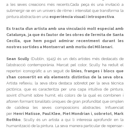
a les seves creacions més recents.Cada peça és una invitació a
submergir-se en un univers de ritme i intensitat que transforma la
pintura abstracta en una
experiència visual i introspectiva
.
Es tracta d’un artista amb una vinculació molt especial amb
Catalunya, ja que és l’autor de les obres de l’ermita de Santa
Cecília, que hem pogut admirar recentment durant les
nostres sortides a Montserrat amb motiu del Mil·lenari.
Sean Scully
(Dublín, 1945) és un dels artistes més destacats de
l’abstracció contemporània. Marcat pel color, Scully ha reduït el
repertori iconogràfic a un seguit de
línies, franges i blocs que
s’han convertit en els elements distintius de la seva obra
.
Artista reflexiu, la seva obra destaca sobretot per la seva tècnica
pictòrica, que es caracteritza per una capa intuïtiva de pintura,
sovint d’humit sobre humit, els colors de la qual es combinen i
afloren formant tonalitats úniques de gran profunditat que omplen
de calidesa les seves composicions abstractes. Influenciat
per
Henri Matisse, Paul Klee, Piet Mondrian i, sobretot, Mark
Rothko
, Scully és un artista a qui li interessa aprofundir en la
humanització de la pintura. La seva manera particular de repensar-