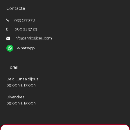
Contacte
933 177 378
680 21 37 29
info@amicsliceu.com
Whatsapp
Whatsapp
Horari
De dilluns a dijous
09:00h a 17:00h
Divendres
09:00h a 15:00h
Xarxes socials