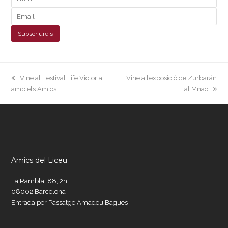
previous
next
Vine al Festival Life Victoria
Vine a l’exposició de Zurbarán
post:
post:
amb els Amics
al Mnac
Amics del Liceu
La Rambla, 88, 2n
08002 Barcelona
Entrada per Passatge Amadeu Bagués