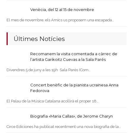
Venècia, del 12 al 15 de novembre
El mes de novembre, els Amics us proposem una escapada…
Últimes Notícies
Recomanem la visita comentada a càrrec de
l’artista Garikoitz Cuevas a la Sala Parés
Divendres 5 de juny a les 19h Sala Parés (Com…
Concert benèfic de la pianista ucraïnesa Anna
Fedorova
El Palau de la Música Catalana acollirà el proper 18…
Biografia «Maria Callas», de Jerome Charyn
Circe Ediciones ha publicat recentment una nova biografia de la…