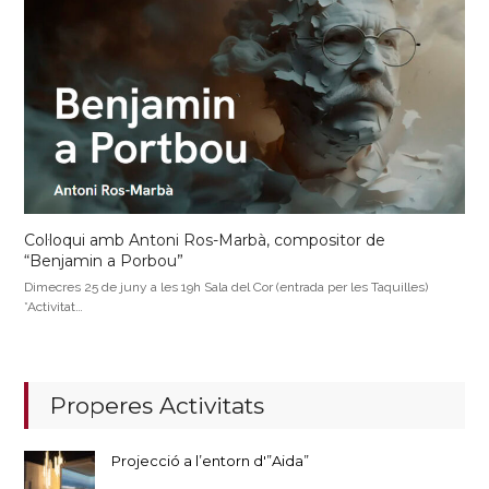
Col·loqui amb Antoni Ros-Marbà, compositor de
“Benjamin a Porbou”
Dimecres 25 de juny a les 19h Sala del Cor (entrada per les Taquilles)
*Activitat…
Properes Activitats
Projecció a l’entorn d'”Aida”