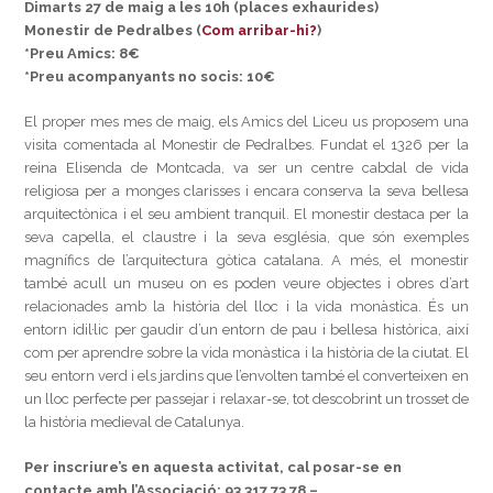
Dimarts 27 de maig a les 10h (places exhaurides)
Monestir de Pedralbes (
Com arribar-hi?
)
*Preu Amics: 8€
*Preu acompanyants no socis: 10€
El proper mes mes de maig, els Amics del Liceu us proposem una
visita comentada al Monestir de Pedralbes. Fundat el 1326 per la
reina Elisenda de Montcada, va ser un centre cabdal de vida
religiosa per a monges clarisses i encara conserva la seva bellesa
arquitectònica i el seu ambient tranquil. El monestir destaca per la
seva capella, el claustre i la seva església, que són exemples
magnífics de l’arquitectura gòtica catalana. A més, el monestir
també acull un museu on es poden veure objectes i obres d’art
relacionades amb la història del lloc i la vida monàstica. És un
entorn idil·lic per gaudir d’un entorn de pau i bellesa històrica, així
com per aprendre sobre la vida monàstica i la història de la ciutat. El
seu entorn verd i els jardins que l’envolten també el converteixen en
un lloc perfecte per passejar i relaxar-se, tot descobrint un trosset de
la història medieval de Catalunya.
Per inscriure’s en aquesta activitat, cal posar-se en
contacte amb l’Associació:
93 317 73 78 –