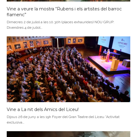
Vine a veure la mostra “Rubens i els artistes del barroc
flamenc”
Dimecres 2 de juliol a les 10.30h (places exhaurides) NOU GRUP:
Divendres 4 de juliol…
Vine a La nit dels Amics del Liceu!
Dijous 26 de juny a les 19h Foyer del Gran Teatre del Liceu *Activitat
exclusiva…