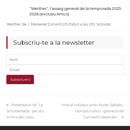
“Werther”, l’assaig general de la temporada 2025-
2026 (exclusiu Amics)
Werther, de J. Massenet Dimarts 28 d'abril a les 17h *Activitat…
Subscriu-te a la newsletter
previous
next
Presentació de “La
Vine al col·loqui amb Xavier Sabata i
post:
post:
Schubertíada” per als
Gonzalo Lahoz i gravació de
Amics del Liceu
“Concierto Desorden”