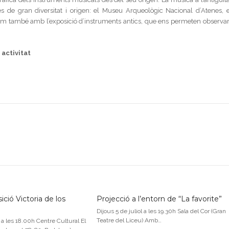
es de gran diversitat i origen: el Museu Arqueològic Nacional d’Atenes, e
com també amb l’exposició d’instruments antics, que ens permeten observar
activitat
sició Victoria de los
Projecció a l’entorn de “La favorite”
Dijous 5 de juliol a les 19.30h Sala del Cor (Gran
Teatre del Liceu) Amb…
l a les 18.00h Centre Cultural El