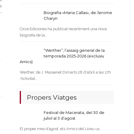
l
-
Biografia «Maria Callas», de Jerome
Charyn
Circe Ediciones ha publicat recentment una nova
biografia de la…
“Werther”, l’assaig general de la
temporada 2025-2026 (exclusiu
Amics)
Werther, de J. Massenet Dimarts 28 d'abril a les 17h
*Activitat…
Propers Viatges
Festival de Macerata, del 30 de
juliol al 3 d’agost
El proper mes d’agost, els Amics del Liceu us