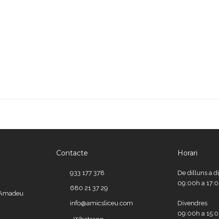
Contacte
Horari
933 177 378
De dilluns a d
09:00h a 17:
680 21 37 29
e Amadeu
info@amicsliceu.com
Divendres
09:00h a 15: