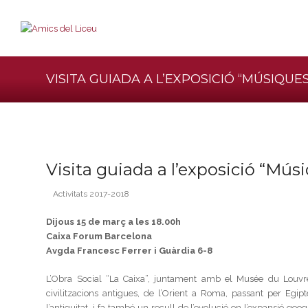
VISITA GUIADA A L’EXPOSICIÓ “MÚSIQUES
Visita guiada a l’exposició “Músi
Activitats 2017-2018
Dijous 15 de març a les 18.00h
Caixa Forum Barcelona
Avgda Francesc Ferrer i Guàrdia 6-8
L’Obra Social “La Caixa”, juntament amb el Musée du Louvr
civilitzacions antigues, de l’Orient a Roma, passant per Egip
l’antiguitat, i fa també un recull de l’evolució en l’expansió ge