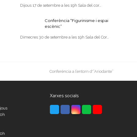
Dijous 17 de setembre a les 19h Sala del cor…
Conferència “Figurinisme i espai
escènic”
Dimecres 30 de setembre a les 19h Sala del Cor…
next
Conferència a l’entorn d'”Ariodante”
post:
Xarxes socials
Twitter
Facebook
Instagram
Whatsapp
Youtube
ijous
00h
00h