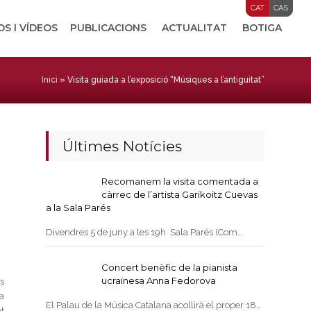
CAT
CAS
OS I VÍDEOS
PUBLICACIONS
ACTUALITAT
BOTIGA
Inici
»
Visita guiada a l’exposició “Músiques a l’antiguitat”
Últimes Notícies
Recomanem la visita comentada a
càrrec de l’artista Garikoitz Cuevas
a la Sala Parés
Divendres 5 de juny a les 19h Sala Parés (Com…
Concert benèfic de la pianista
ucraïnesa Anna Fedorova
s
a
El Palau de la Música Catalana acollirà el proper 18…
at