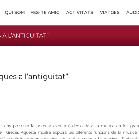
QUI SOM
FES-TE AMIC
ACTIVITATS
VIATGES
ÀUDI
 A L’ANTIGUITAT”
ques a l’antiguitat”
e, ens presenta la primera exposició dedicada a la música en les gran
te i Grècia. Aquesta mostra explora les diferents funcions de la música 
ogràfica dels instruments musicals des del seu origen. La música a l’antiguit