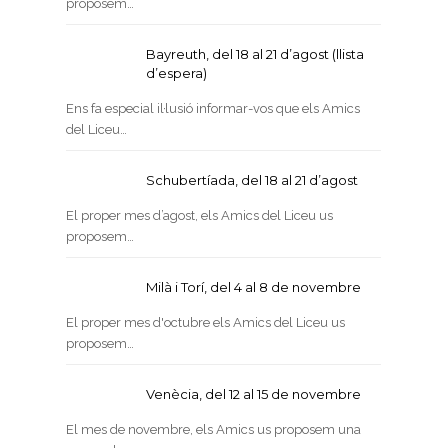
proposem…
Bayreuth, del 18 al 21 d’agost (llista
d’espera)
Ens fa especial il·lusió informar-vos que els Amics
del Liceu…
Schubertíada, del 18 al 21 d’agost
El proper mes d’agost, els Amics del Liceu us
proposem…
Milà i Torí, del 4 al 8 de novembre
El proper mes d'octubre els Amics del Liceu us
proposem…
Venècia, del 12 al 15 de novembre
El mes de novembre, els Amics us proposem una