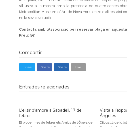
s’il·lustra a la mostra amb la presència de quatre-centes obr
Metropolitan Museum of Art de Nova York, entre d’altres, així 
ne la seva evolució.
Contacta amb l’Associació per reservar plaça en aquesta 
Preu: 3€
Compartir
Tweet
Share
Share
Email
Entrades relacionades
L’elisir d’amore a Sabadell, 17 de
Visita a l’expo
febrer
Ángeles
El proper mes de febrer els Amics de l'Òpera de
Dijous 12 de julio