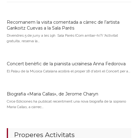
Recomanem la visita comentada a càrrec de l’artista
Garikoitz Cuevas a la Sala Parés
Divendres 5 de juny a les 19h Sala Parés (Com arribar-hi?) *Activitat
gratuïta, reserva la…
Concert benèfic de la pianista ucraïnesa Anna Fedorova
El Palau de la Música Catalana acollirà el proper 18 d'abril el Concert per a…
Biografia «Maria Callas», de Jerome Charyn
Circe Ediciones ha publicat recentment una nova biografia de la soprano
Maria Callas, a càrrec…
Properes Activitats