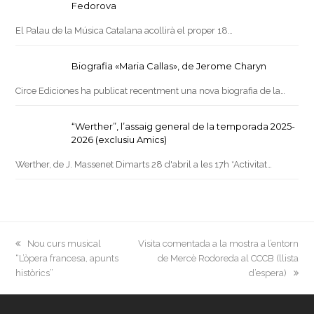
Fedorova
El Palau de la Música Catalana acollirà el proper 18…
Biografia «Maria Callas», de Jerome Charyn
Circe Ediciones ha publicat recentment una nova biografia de la…
“Werther”, l’assaig general de la temporada 2025-
2026 (exclusiu Amics)
Werther, de J. Massenet Dimarts 28 d'abril a les 17h *Activitat…
previous
next
Nou curs musical
Visita comentada a la mostra a l’entorn
post:
post:
“L’òpera francesa, apunts
de Mercè Rodoreda al CCCB (llista
històrics”
d’espera)