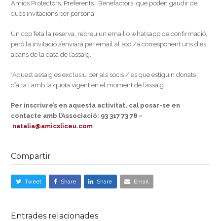
Amics Protectors, Preferents i Benefactors, que poden gaudir de
dues invitacions per persona.
Un cop feta la reserva, rebreu un email o whatsapp de confirmació,
però la invitació s’enviarà per email al soci/a corresponent uns dies
abans de la data de l’assaig.
*Aquest assaig es exclusiu per als socis / es que estiguin donats
d’alta i amb la quota vigent en el moment de l’assaig
Per inscriure’s en aquesta activitat, cal posar-se en
contacte amb l’Associació: 93 317 73 78 –
natalia@amicsliceu.com
Compartir
Tweet
Share
Share
Email
Entrades relacionades