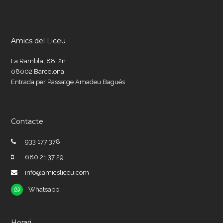
Amics del Liceu
La Rambla, 88, 2n
08002 Barcelona
Entrada per Passatge Amadeu Bagués
Contacte
933 177 378
680 21 37 29
info@amicsliceu.com
Whatsapp
Whatsapp
Horari