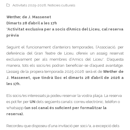
Activitats 2025-2026
,
Notícies culturals
Werther,
de J. Massenet
Dimarts 28 d’abril a les 17h
*Activitat exclusiva per a socis d’Amics del Liceu, cal reserva
prèvia
Seguint el funcionament d’anteriors temporades, l’Associació, per
deferència del Gran Teatre de Liceu, ofereix un assaig reservat
exclusivament per als membres d’Amics del Liceu*. D’aquesta
manera, tots els socis/es podran beneficiar-se d’aquest avantatge.
L’assaig de la propera temporada 2025-2026 serà el de
Werther
de
J. Massenet, que tindrà lloc el dimarts 28 d’abril de 2026 a
les 17h.
Els socis/es interessats ja podeu reservar la vostra plaça. La reserva
es pot fer per
UN
dels següents canals: correu electrònic, telèfon o
whatsapp
(un sol canal és suficient per formalitzar la
reserva).
Recordeu que disposeu d’una invitació per soci/a, a excepció dels