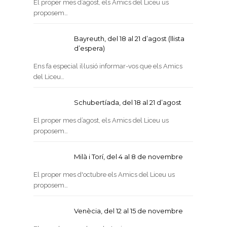
El proper mes d’agost, els Amics del Liceu us
proposem…
Bayreuth, del 18 al 21 d’agost (llista
d’espera)
Ens fa especial il·lusió informar-vos que els Amics
del Liceu…
Schubertíada, del 18 al 21 d’agost
El proper mes d’agost, els Amics del Liceu us
proposem…
Milà i Torí, del 4 al 8 de novembre
El proper mes d'octubre els Amics del Liceu us
proposem…
Venècia, del 12 al 15 de novembre