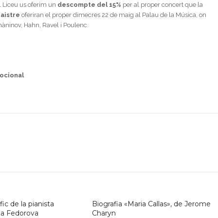
l Liceu us oferim un
descompte del 15%
per al proper concert que la
aistre
oferiran el proper dimecres 22 de maig al Palau de la Música, on
ninov, Hahn, Ravel i Poulenc.
mocional
ic de la pianista
Biografia «Maria Callas», de Jerome
na Fedorova
Charyn