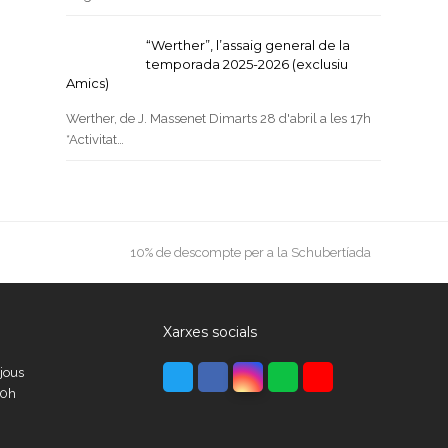
“Werther”, l’assaig general de la
temporada 2025-2026 (exclusiu
Amics)
Werther, de J. Massenet Dimarts 28 d'abril a les 17h
*Activitat…
next
10% de descompte per a la Schubertíada
post:
Xarxes socials
Twitter
Facebook
Instagram
Whatsapp
Youtube
ijous
00h