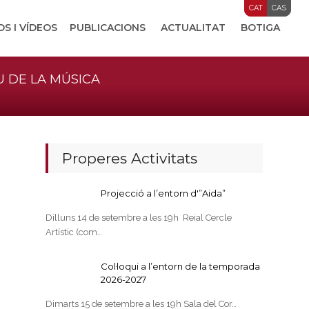
CAT
CAS
OS I VÍDEOS
PUBLICACIONS
ACTUALITAT
BOTIGA
U DE LA MÚSICA
Properes Activitats
Projecció a l’entorn d'”Aida”
Dilluns 14 de setembre a les 19h Reial Cercle
Artístic (com…
Col·loqui a l’entorn de la temporada
2026-2027
Dimarts 15 de setembre a les 19h Sala del Cor…