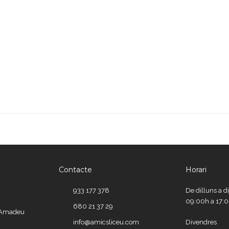
Contacte
Horari
933 177 378
De dilluns a d
09:00h a 17:
680 21 37 29
e Amadeu
info@amicsliceu.com
Divendres