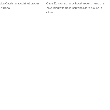
ica Catalana acollirà el proper
Circe Ediciones ha publicat recentment una
ert per a…
nova biografia de la soprano Maria Callas, a
càrrec…