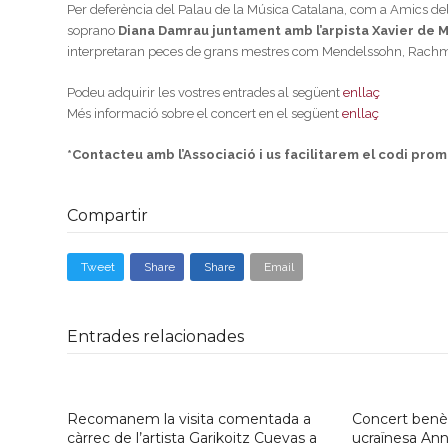
Per deferència del Palau de la Música Catalana, com a Amics de
soprano
Diana Damrau juntament amb l’arpista Xavier de M
interpretaran peces de grans mestres com Mendelssohn, Rachmà
Podeu adquirir les vostres entrades al següent
enllaç
Més informació sobre el concert en el següent
enllaç
*Contacteu amb l’Associació i us facilitarem el codi pro
Compartir
Tweet
Share
Share
Email
Entrades relacionades
Recomanem la visita comentada a
Concert benèf
càrrec de l’artista Garikoitz Cuevas a
ucraïnesa An