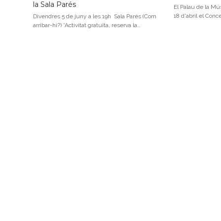
la Sala Parés
El Palau de la Mús
18 d'abril el Conc
Divendres 5 de juny a les 19h Sala Parés (Com
arribar-hi?) *Activitat gratuïta, reserva la…