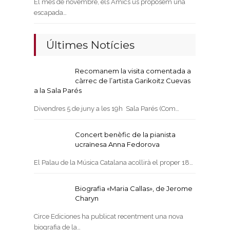
El mes de novembre, els Amics us proposem una
escapada…
Últimes Notícies
Recomanem la visita comentada a
càrrec de l’artista Garikoitz Cuevas
a la Sala Parés
Divendres 5 de juny a les 19h Sala Parés (Com…
Concert benèfic de la pianista
ucraïnesa Anna Fedorova
El Palau de la Música Catalana acollirà el proper 18…
Biografia «Maria Callas», de Jerome
Charyn
Circe Ediciones ha publicat recentment una nova
biografia de la…