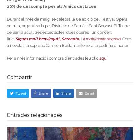
20% de descompte per als Amics del Liceu
Durant el mes de maig, se celebra la 8a edició del Festival Òpera
en ruta, organitzada pel Districte de Sarrià – Sant Gervasi. El Teatre
de Sarrià acull tres espectacles, dues òperes i un concert
líric:
Sigues molt benvingut!
,
Serenata
I
Il matrimonio segreto
.
Com
a novetat, la soprano Carmen Bustamante serà la padrina d’honor
Per a més informació i compra d’entrades feu clic
aquí
Compartir
Tweet
Share
Share
Email
Entrades relacionades