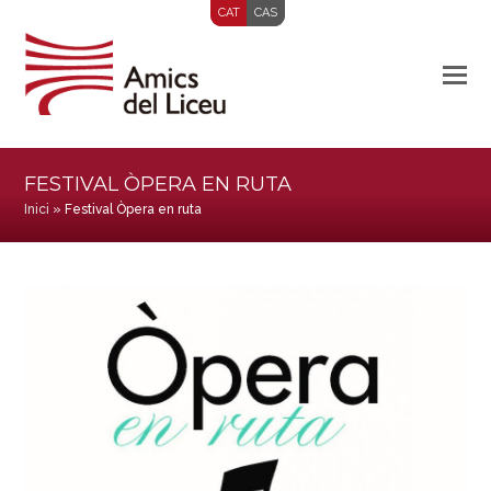
CAT
CAS
FESTIVAL ÒPERA EN RUTA
Inici
»
Festival Òpera en ruta