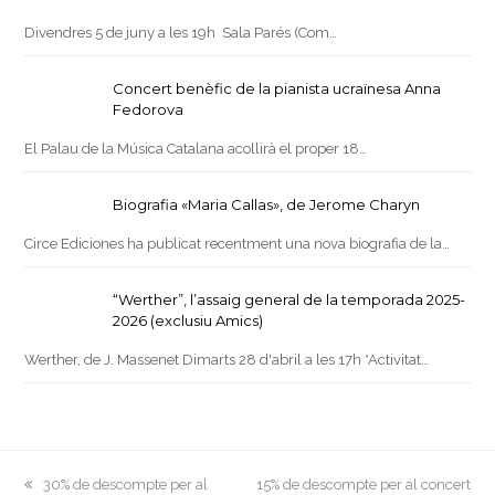
Divendres 5 de juny a les 19h Sala Parés (Com…
Concert benèfic de la pianista ucraïnesa Anna
Fedorova
El Palau de la Música Catalana acollirà el proper 18…
Biografia «Maria Callas», de Jerome Charyn
Circe Ediciones ha publicat recentment una nova biografia de la…
“Werther”, l’assaig general de la temporada 2025-
2026 (exclusiu Amics)
Werther, de J. Massenet Dimarts 28 d'abril a les 17h *Activitat…
previous
next
30% de descompte per al
15% de descompte per al concert