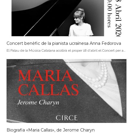
Concert benèfic de la pianista ucraïnesa Anna Fedorova
El Palau de la Música Catalana acollirà el proper 18 d'abril el Concert per a…
Biografia «Maria Callas», de Jerome Charyn