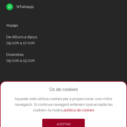
Whatsapp
Whatsapp
Horari
De dilluns a dijous
09:00h a 17:00h
Divendres
09:00h a 15:00h
Xarxes socials
Ús de cookies
Twitter
Facebook
Instagram
Whatsapp
Youtube
Aquesta web utilitza cookies per a proporcionar una millor
navegació. Si continua navegant entenem que accepta les
cookies i la nostra
política de cookies
© Copyright 2026 - Amics del Liceu ·
Condicions de compra
·
Política de
ACEPTAR