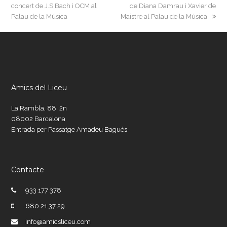
post:
post:
concert de J.S.Bach i OCM al
de Diana Damrau i Xavier de
Palau de la Música
Maistre al Palau de la Música
Amics del Liceu
La Rambla, 88, 2n
08002 Barcelona
Entrada per Passatge Amadeu Bagués
Contacte
933 177 378
680 21 37 29
info@amicsliceu.com