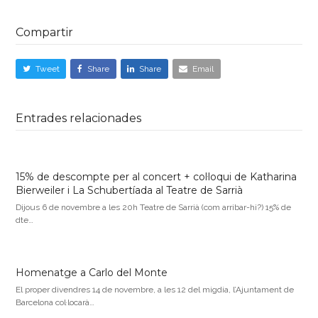
Compartir
Tweet
Share
Share
Email
Entrades relacionades
15% de descompte per al concert + col·loqui de Katharina
Bierweiler i La Schubertíada al Teatre de Sarrià
Dijous 6 de novembre a les 20h Teatre de Sarrià (com arribar-hi?) 15% de
dte…
Homenatge a Carlo del Monte
El proper divendres 14 de novembre, a les 12 del migdia, l’Ajuntament de
Barcelona col·locarà…