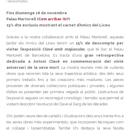
i descomptes
Fins diumenge 16 de novembre
Palau Martorell (
Com arribar-hi?
)
15% dte exclusiu mostrant el carnet d’Amics del Liceu
Gràcies a la nostra col·laboració amb el Palau Martorell, aquesta
tardor els Amics del Liceu tenim un
15% de descompte per
visitar l’exposició
Clavé amb majúscules
, que té lloc al Palau
Martorell de Barcelona. Es tracta d’una
gran retrospectiva
dedicada a Antoni Clavé en commemoració del vintè
aniversari de la seva mort
. La mostra reuneix més de vuitanta
obres que recorren tota la seva trajectòria artística, des dels seus
primers treballs fins a les creacions més madures. Les peces
provenen de diverses col·leccions públiques i privades, i algunes
d’elles es presenten per primera vegada al públic. L’estructura de
l’exposició segueix un recorregut cronològic i temàtic que permet al
visitant descobrir l’evolució de Clavé al llarg de les dècades.
S’hi poden veure des de cartells i il·lustracions dels anys trenta fins a
les seves obres més experimentals, que incorporen tècniques com
el collage i l’assemblatge. També s’hi destaca la seva faceta