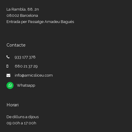
La Rambla, 88, 2n
08002 Barcelona
Entrada per Passatge Amadeu Bagués
Contacte
933 177 378
680 21 37 29
info@amicsliceu.com
Whatsapp
Whatsapp
Horari
De dilluns a dijous
09:00h a 17:00h