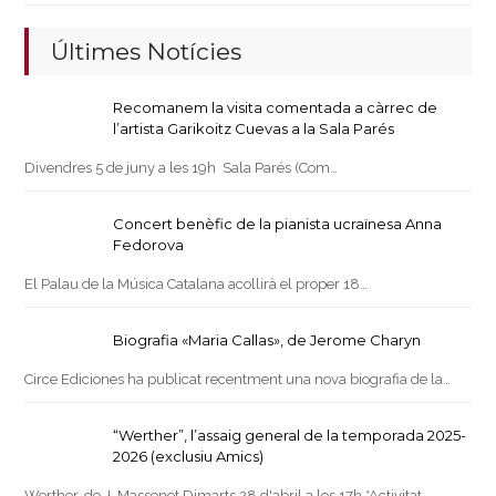
Últimes Notícies
Recomanem la visita comentada a càrrec de
l’artista Garikoitz Cuevas a la Sala Parés
Divendres 5 de juny a les 19h Sala Parés (Com…
Concert benèfic de la pianista ucraïnesa Anna
Fedorova
El Palau de la Música Catalana acollirà el proper 18…
Biografia «Maria Callas», de Jerome Charyn
Circe Ediciones ha publicat recentment una nova biografia de la…
“Werther”, l’assaig general de la temporada 2025-
2026 (exclusiu Amics)
Werther, de J. Massenet Dimarts 28 d'abril a les 17h *Activitat…