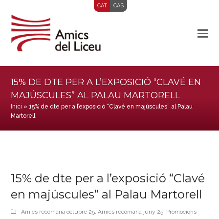
CAT
CAS
15% DE DTE PER A L’EXPOSICIÓ “CLAVÉ EN
MAJÚSCULES” AL PALAU MARTORELL
Inici
»
15% de dte per a l’exposició “Clavé en majúscules” al Palau
Martorell
15% de dte per a l’exposició “Clavé
en majúscules” al Palau Martorell
Amics recomana octubre 25
,
Amics recomana juny 25
,
Promocions