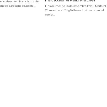
majúscules” al Palau Martorell
es 14 de novembre, a les 12 del
ent de Barcelona col·locarà…
Fins diumenge 16 de novembre Palau Martorell
(Com arribar-hi?) 15% dte exclusiu mostrant el
carnet…