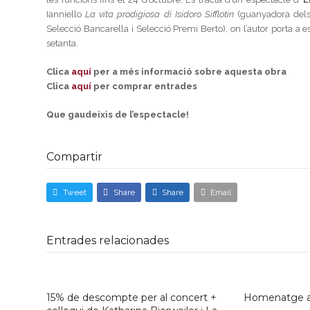
Ianniello
La vita prodigiosa di Isidoro Sifflotin
(guanyadora del
Selecció Bancarella i Selecció Premi Berto), on l’autor porta a esc
setanta.
Clica
aquí
per a més informació sobre aquesta obra
Clica
aquí
per comprar entrades
Que gaudeixis de l’espectacle!
Compartir
Tweet
Share
Share
Email
Entrades relacionades
15% de descompte per al concert +
Homenatge a 