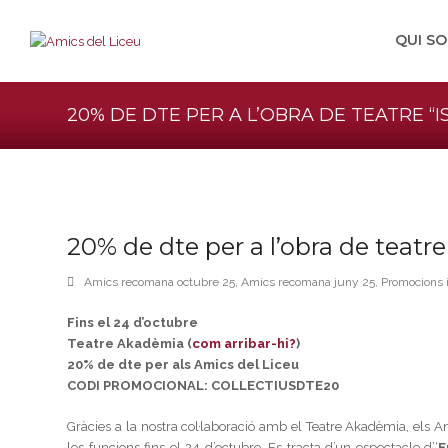
QUI S
20% DE DTE PER A L’OBRA DE TEATRE “
20% de dte per a l’obra de teatr
Amics recomana octubre 25
,
Amics recomana juny 25
,
Promocions 
Fins el 24 d’octubre
Teatre Akadèmia (
com arribar-hi?
)
20% de dte per als Amics del Liceu
CODI PROMOCIONAL: COLLECTIUSDTE20
Gràcies a la nostra col·laboració amb el Teatre Akadèmia, els
les funcions fins el 24 d’octubre. Es tracta d’un espectacle d’
‘
E