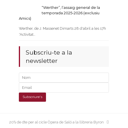
“Werther”, l’assaig general de la
temporada 2025-2026 (exclusiu
Amics)
Werther, de J. Massenet Dimarts 28 d'abril a les 17h
*Activitat…
Subscriu-te a la
newsletter
next
20% de dte per al cicle Òpera de Saló a la llibreria Byron
post: