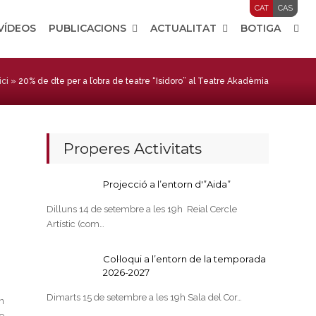
CAT
CAS
 VÍDEOS
PUBLICACIONS
ACTUALITAT
BOTIGA
ici
»
20% de dte per a l’obra de teatre “Isidoro” al Teatre Akadèmia
Properes Activitats
Projecció a l’entorn d'”Aida”
Dilluns 14 de setembre a les 19h Reial Cercle
Artístic (com…
Col·loqui a l’entorn de la temporada
2026-2027
Dimarts 15 de setembre a les 19h Sala del Cor…
n
de