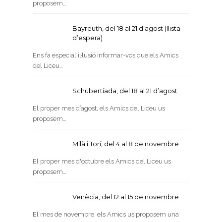
proposem…
Bayreuth, del 18 al 21 d’agost (llista
d’espera)
Ens fa especial il·lusió informar-vos que els Amics
del Liceu…
Schubertíada, del 18 al 21 d’agost
El proper mes d’agost, els Amics del Liceu us
proposem…
Milà i Torí, del 4 al 8 de novembre
El proper mes d'octubre els Amics del Liceu us
proposem…
Venècia, del 12 al 15 de novembre
El mes de novembre, els Amics us proposem una