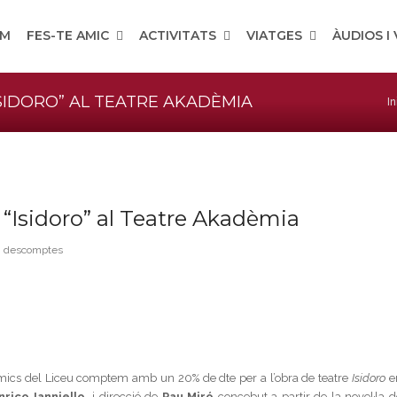
OM
FES-TE AMIC
ACTIVITATS
VIATGES
ÀUDIOS I
ISIDORO” AL TEATRE AKADÈMIA
In
e “Isidoro” al Teatre Akadèmia
i descomptes
 Amics del Liceu comptem amb un 20% de dte per a l’obra de teatre
Isidoro
e
nrico Ianniello,
i direcció de
Pau Miró
concebut
a partir de la novel·la 