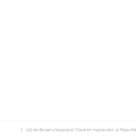
previous
15% de dte per a l’exposició “Clavé en majúscules” al Palau Ma
post: