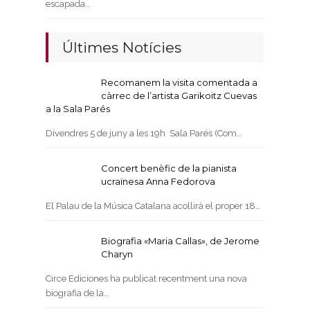
escapada…
Últimes Notícies
Recomanem la visita comentada a
càrrec de l’artista Garikoitz Cuevas
a la Sala Parés
Divendres 5 de juny a les 19h Sala Parés (Com…
Concert benèfic de la pianista
ucraïnesa Anna Fedorova
El Palau de la Música Catalana acollirà el proper 18…
Biografia «Maria Callas», de Jerome
Charyn
Circe Ediciones ha publicat recentment una nova
biografia de la…