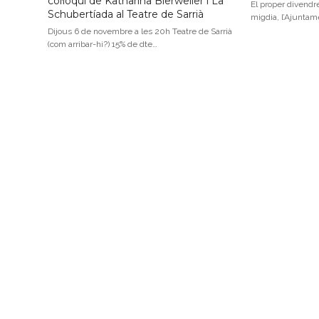
col·loqui de Katharina Bierweiler i La
El proper divendr
Schubertíada al Teatre de Sarrià
migdia, l’Ajuntam
Dijous 6 de novembre a les 20h Teatre de Sarrià
(com arribar-hi?) 15% de dte…