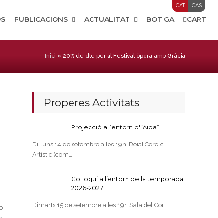
CAT
CAS
OS
PUBLICACIONS
ACTUALITAT
BOTIGA
CART
Inici
»
20% de dte per al Festival òpera amb Gràcia
Properes Activitats
Projecció a l’entorn d'”Aida”
Dilluns 14 de setembre a les 19h Reial Cercle
Artístic (com…
Col·loqui a l’entorn de la temporada
2026-2027
Dimarts 15 de setembre a les 19h Sala del Cor…
b
m