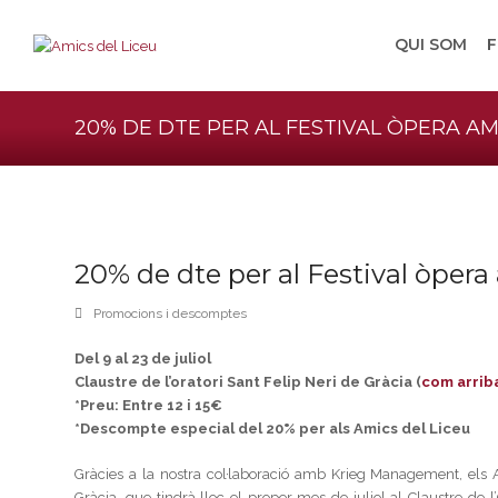
QUI SOM
F
20% DE DTE PER AL FESTIVAL ÒPERA A
20% de dte per al Festival òper
Promocions i descomptes
Del 9 al 23 de juliol
Claustre de l’oratori Sant Felip Neri de Gràcia (
com arrib
*Preu: Entre 12 i 15€
*Descompte especial del 20% per als Amics del Liceu
Gràcies a la nostra col·laboració amb Krieg Management, el
Gràcia, que tindrà lloc el proper mes de juliol al Claustre de l