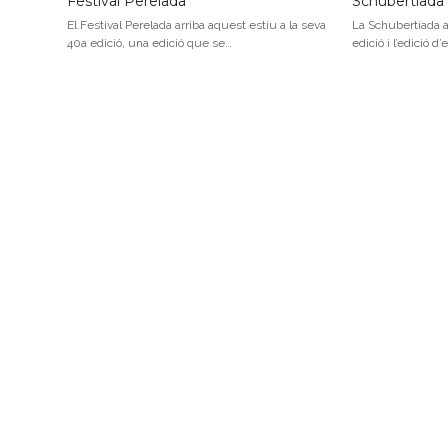
Festival Perelada
Schubertíada
El Festival Perelada arriba aquest estiu a la seva
La Schubertíada a
40a edició, una edició que se…
edició i l’edició