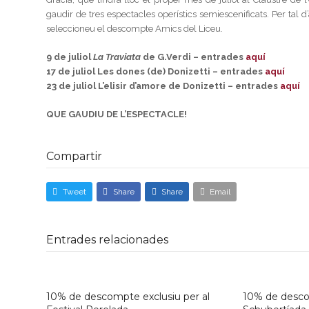
gaudir de tres espectacles operístics semiescenificats. Per tal 
seleccioneu el descompte Amics del Liceu.
9 de juliol
La Traviata
de G.Verdi – entrades
aquí
17 de juliol Les dones (de) Donizetti – entrades
aquí
23 de juliol L’elisir d’amore de Donizetti – entrades
aquí
QUE GAUDIU DE L’ESPECTACLE!
Compartir
Tweet
Share
Share
Email
Entrades relacionades
10% de descompte exclusiu per al
10% de descom