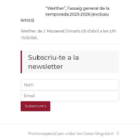
“Werther”, l’assaig general de la
temporada 2025-2026 (exclusiu
Amics)
Werther, de J. Massenet Dimarts 28 d'abril a les 17h
*Activitat…
Subscriu-te a la
newsletter
next
Promo especial per visitar les Cases Singulars!
post: