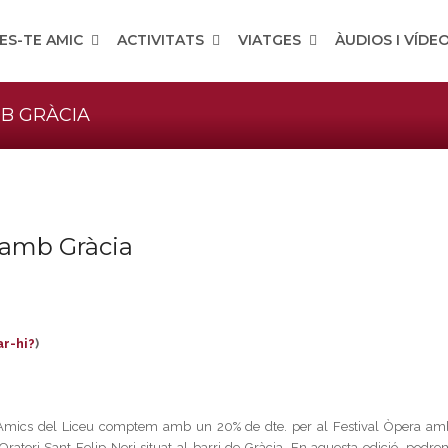
ES-TE AMIC
ACTIVITATS
VIATGES
ÀUDIOS I VÍDE
MB GRÀCIA
a amb Gràcia
ar-hi?
)
s Amics del Liceu comptem amb un 20% de dte. per al Festival Òpera am
’Oratori Sant Felip Neri situat al barri de Gràcia. En aquesta edició, podre