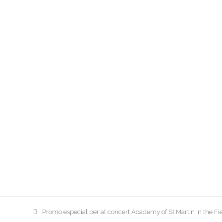
previous
Promo especial per al concert Academy of St Martin in the Fie
post: