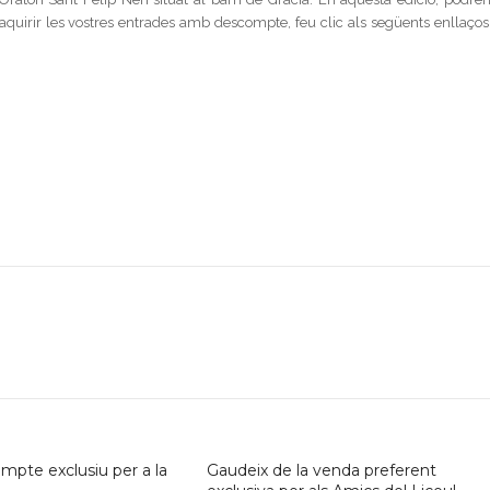
d’aquirir les vostres entrades amb descompte, feu clic als següents enllaços 
pte exclusiu per a la
Gaudeix de la venda preferent