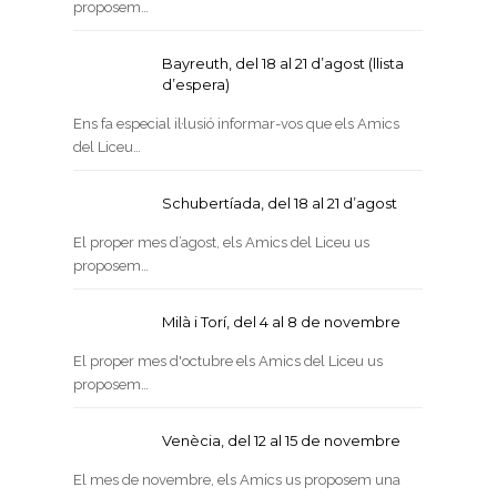
proposem…
Bayreuth, del 18 al 21 d’agost (llista
d’espera)
Ens fa especial il·lusió informar-vos que els Amics
del Liceu…
Schubertíada, del 18 al 21 d’agost
El proper mes d’agost, els Amics del Liceu us
proposem…
Milà i Torí, del 4 al 8 de novembre
El proper mes d'octubre els Amics del Liceu us
proposem…
Venècia, del 12 al 15 de novembre
El mes de novembre, els Amics us proposem una