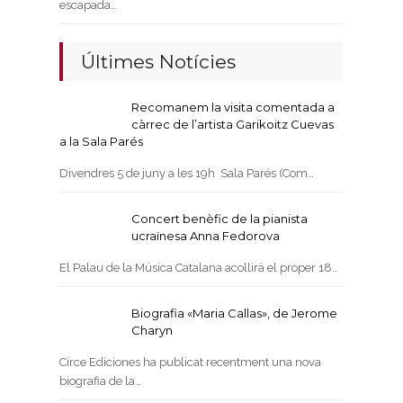
escapada…
Últimes Notícies
Recomanem la visita comentada a
càrrec de l’artista Garikoitz Cuevas
a la Sala Parés
Divendres 5 de juny a les 19h Sala Parés (Com…
Concert benèfic de la pianista
ucraïnesa Anna Fedorova
El Palau de la Música Catalana acollirà el proper 18…
Biografia «Maria Callas», de Jerome
Charyn
Circe Ediciones ha publicat recentment una nova
biografia de la…