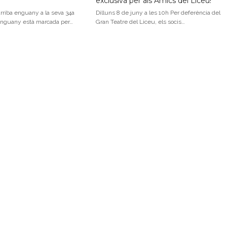
exclusiva per als Amics del Liceu!
rriba enguany a la seva 34a
Dilluns 8 de juny a les 10h Per deferència del
 d’enguany està marcada per…
Gran Teatre del Liceu, els socis…