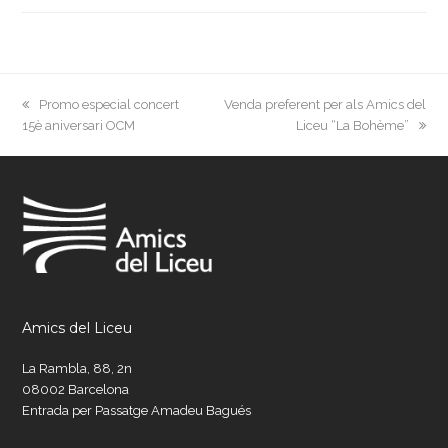
previous
next
Promo especial concert
Venda preferent per als Amics del
post:
post:
15è aniversari OCM
Liceu “La Bohème”
Amics del Liceu
La Rambla, 88, 2n
08002 Barcelona
Entrada per Passatge Amadeu Bagués