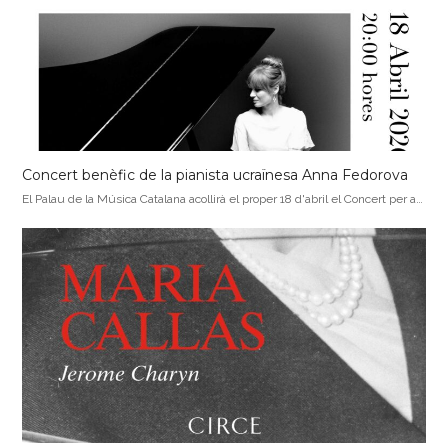
Concert benèfic de la pianista ucraïnesa Anna Fedorova
El Palau de la Música Catalana acollirà el proper 18 d'abril el Concert per a…