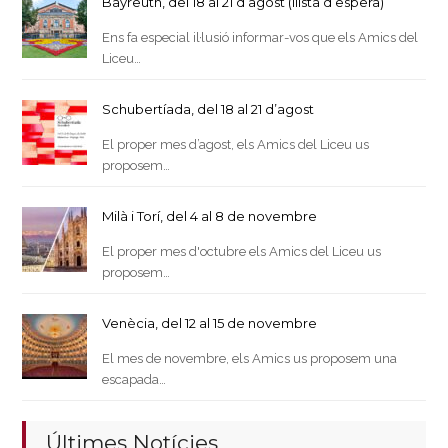
Bayreuth, del 18 al 21 d’agost (llista d’espera)
Ens fa especial il·lusió informar-vos que els Amics del
Liceu…
Schubertíada, del 18 al 21 d’agost
El proper mes d’agost, els Amics del Liceu us
proposem…
Milà i Torí, del 4 al 8 de novembre
El proper mes d'octubre els Amics del Liceu us
proposem…
Venècia, del 12 al 15 de novembre
El mes de novembre, els Amics us proposem una
escapada…
Últimes Notícies