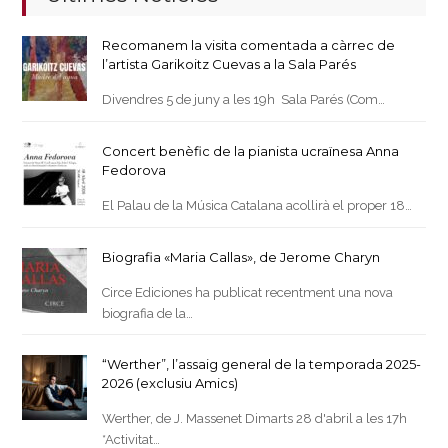
Recomanem la visita comentada a càrrec de
l’artista Garikoitz Cuevas a la Sala Parés
Divendres 5 de juny a les 19h Sala Parés (Com…
Concert benèfic de la pianista ucraïnesa Anna
Fedorova
El Palau de la Música Catalana acollirà el proper 18…
Biografia «Maria Callas», de Jerome Charyn
Circe Ediciones ha publicat recentment una nova
biografia de la…
“Werther”, l’assaig general de la temporada 2025-
2026 (exclusiu Amics)
Werther, de J. Massenet Dimarts 28 d'abril a les 17h
*Activitat…