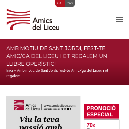
CAT
CAS
AMB MOTIU DE SANT JORDI, FEST-TE
AMIC/GA DEL LICEU I ET REGALEM UN
LLIBRE OPERÍSTIC!
Inici
»
Amb motiu de Sant Jordi, fest-te Amic/ga del Liceu i et
regalem…