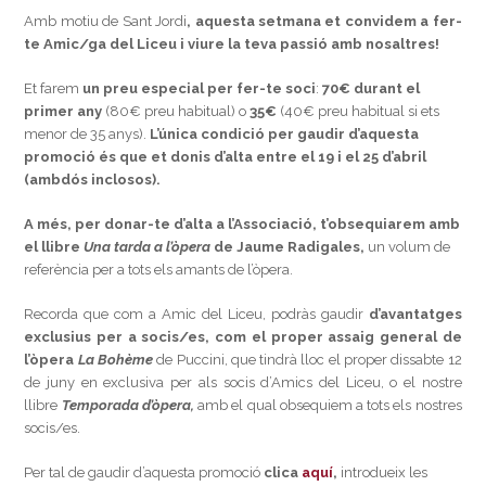
Amb motiu de Sant Jordi
, aquesta setmana
et convidem a fer-
te Amic/ga del Liceu i viure la teva passió amb nosaltres!
Et farem
un preu especial per fer-te soci
:
70€ durant el
primer any
(80€ preu habitual) o
35€
(40€ preu habitual si ets
menor de 35 anys).
L’única condició per gaudir d’aquesta
promoció és que et donis d’alta entre el 19 i el 25 d’abril
(ambdós inclosos).
A més, per donar-te d’alta a l’Associació, t’obsequiarem amb
el llibre
Una tarda a l’òpera
de Jaume Radigales,
un volum de
referència per a tots els amants de l’òpera.
Recorda que com a Amic del Liceu, podràs gaudir
d’avantatges
exclusius per a socis/es, com el proper assaig general
de
l’òpera
La Bohème
de Puccini, que tindrà lloc el proper dissabte 12
de juny en exclusiva per als socis d’Amics del Liceu, o el nostre
llibre
Temporada d’òpera,
amb el qual obsequiem a tots els nostres
socis/es.
Per tal de gaudir d’aquesta promoció
clica
aquí
,
introdueix les