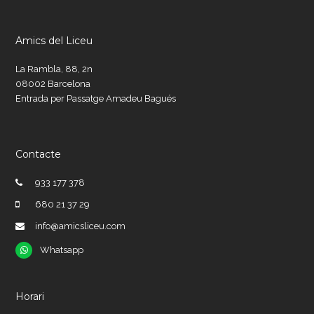
Amics del Liceu
La Rambla, 88, 2n
08002 Barcelona
Entrada per Passatge Amadeu Bagués
Contacte
933 177 378
680 21 37 29
info@amicsliceu.com
Whatsapp
Whatsapp
Horari