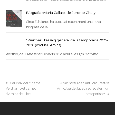
Biografia «Maria Callas», de Jerome Charyn
Circe Ediciones ha publicat recentment una nova
biografia de la…
“Werther”, l’assaig general de la temporada 2025-
2026 (exclusiu Amics)
Werther, de J. Massenet Dimarts 28 d'abril a les 17h *Activitat…
previous
next
Gaudeix del cinema
Amb motiu de Sant Jordi, fest-te
post:
post:
Verdi amb el carnet
Amic/ga del Liceu i et regalem un
d’Amics del Liceu!
llibre operístic!