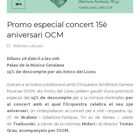
Promo especial concert 15è
aniversari OCM
Notícies culturals
Dilluns 26 d’abril a les 20h
Palau de la Música Catalana
15% de descompte per als Amics del Liceu
Gràcies a la nostra col·laboració amb l’Orquestra Simfònica Camera
Musicae (OCM), els Amics del Liceu podem gaudir d’una promoció
especial del
15% de descompte
per a la compra d’entrades
per
al concert amb el qual l’Orquestra celebra el seu 15è
aniversari,
on s’interpretaran: el concert per a violí i orquestra, op.
77 de
Brahms
i l’obertura-Fantasia, TH 42 de
Romeu i Julieta
de
Txaikovski,
a càrrec de la violinista
Midori
i el director
Tomàs
Grau, acompanyats per l’OCM.