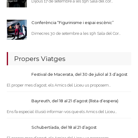
Dijous 17 de setembre a les 19h Sala del cor…
Conferència “Figurinisme i espai escènic”
Dimecres 30 de setembre a les 19h Sala del Cor…
Propers Viatges
Festival de Macerata, del 30 de juliol al 3 d’agost
El proper mes d’agost, els Amics del Liceu us proposem…
Bayreuth, del 18 al 21 d’agost (llista d’espera)
Ens fa especial il·lusió informar-vos que els Amics del Liceu…
Schubertíada, del 18 al 21 d’agost