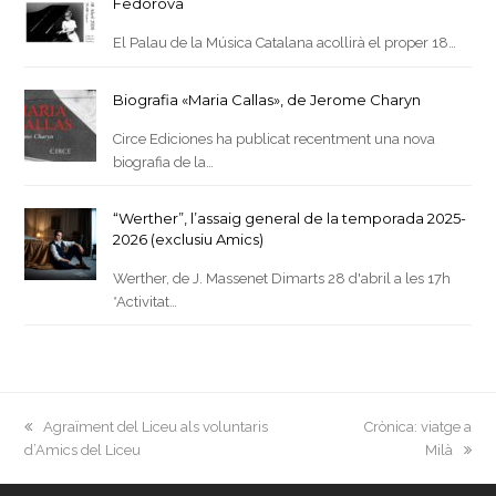
Fedorova
El Palau de la Música Catalana acollirà el proper 18…
Biografia «Maria Callas», de Jerome Charyn
Circe Ediciones ha publicat recentment una nova
biografia de la…
“Werther”, l’assaig general de la temporada 2025-
2026 (exclusiu Amics)
Werther, de J. Massenet Dimarts 28 d'abril a les 17h
*Activitat…
previous
next
Agraïment del Liceu als voluntaris
Crònica: viatge a
post:
post:
d’Amics del Liceu
Milà