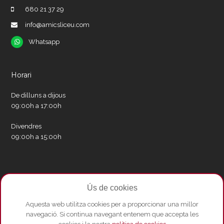
680 21 37 29
info@amicsliceu.com
Whatsapp
Whatsapp
Horari
De dilluns a dijous
09:00h a 17:00h
Divendres
09:00h a 15:00h
Xarxes socials
Ús de cookies
Twitter
Facebook
Instagram
Whatsapp
Youtube
Aquesta web utilitza cookies per a proporcionar una millor
navegació. Si continua navegant entenem que accepta les