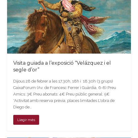
Visita guiada a l’exposició “Velázquez i el
segle d’or”
Dijous 28 de febrer a les 17.30h, 18h i 18.30h (3 grups)
CaixaForum (Av. de Francesc Ferrer i Guàrdia, 6-8) Preu
Amics: 3€ Preu abonats: 4€ Preu públic general: 5€
*Activitat amb reserva prèvia, places limitades L'obra de
Diego de…
Llegir més