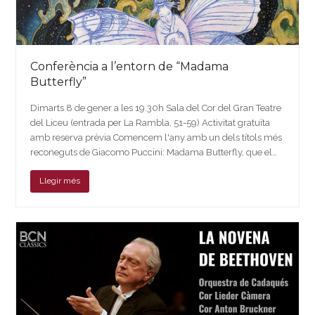
Conferència a l’entorn de “Madama
Butterfly”
Dimarts 8 de gener a les 19.30h Sala del Cor del Gran Teatre
del Liceu (entrada per La Rambla, 51-59) Activitat gratuïta
amb reserva prèvia Comencem l'any amb un dels títols més
reconeguts de Giacomo Puccini: Madama Butterfly, que el…
Llegir més