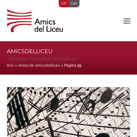
CAT
CAS
AMICSDELLICEU
This author has written 2283 articles
Inici
»
Arxius de amicsdelliceu
»
Pàgina 99