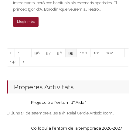
interessants, però poc habituals als escenaris operístics: El
príncep Igor, d'A. Borodin (que veurem al Teatro…
Llegir més
Page
Page
Page
Page
Page
Page
Page
Page
Previous
1
…
96
97
98
99
100
101
102
…
Page
142
Next
Properes Activitats
Projecció a l’entorn d'”Aida”
Dilluns 14 de setembre a les 19h Reial Cercle Artístic (com…
Col·loqui a l’entorn de la temporada 2026-2027