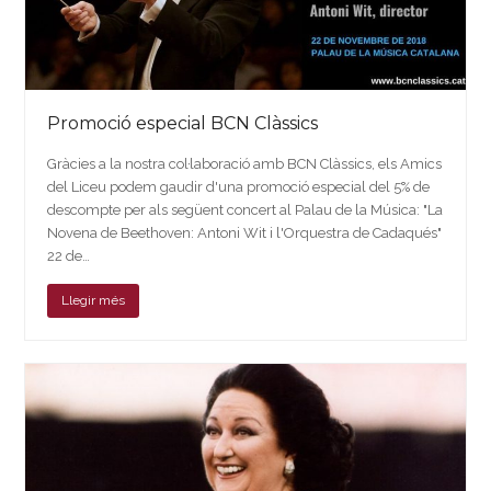
Promoció especial BCN Clàssics
Gràcies a la nostra col·laboració amb BCN Clàssics, els Amics
del Liceu podem gaudir d'una promoció especial del 5% de
descompte per als següent concert al Palau de la Música: "La
Novena de Beethoven: Antoni Wit i l'Orquestra de Cadaqués"
22 de…
Llegir més