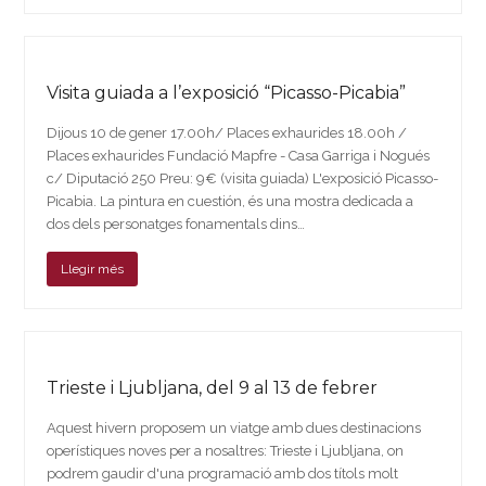
Visita guiada a l’exposició “Picasso-Picabia”
Dijous 10 de gener 17.00h/ Places exhaurides 18.00h /
Places exhaurides Fundació Mapfre - Casa Garriga i Nogués
c/ Diputació 250 Preu: 9€ (visita guiada) L'exposició Picasso-
Picabia. La pintura en cuestión, és una mostra dedicada a
dos dels personatges fonamentals dins…
Llegir més
Trieste i Ljubljana, del 9 al 13 de febrer
Aquest hivern proposem un viatge amb dues destinacions
operístiques noves per a nosaltres: Trieste i Ljubljana, on
podrem gaudir d'una programació amb dos títols molt