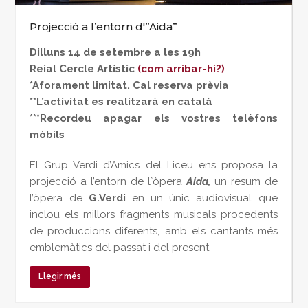
Projecció a l’entorn d'”Aida”
Dilluns 14 de setembre a les 19h
Reial Cercle Artístic
(com arribar-hi?)
*Aforament limitat. Cal reserva prèvia
**L’activitat es realitzarà en català
***Recordeu apagar els vostres telèfons
mòbils
El Grup Verdi d’Amics del Liceu ens proposa la
projecció a l’entorn de l`òpera
Aida,
un resum de
l’òpera de
G.Verdi
en un únic audiovisual que
inclou els millors fragments musicals procedents
de produccions diferents, amb els cantants més
emblemàtics del passat i del present.
Llegir més