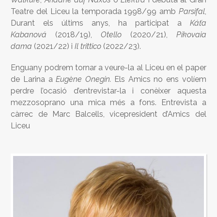
Teatre del Liceu la temporada 1998/99 amb
Parsifal
,
Durant els últims anys, ha participat a
Káťa
Kabanová
(2018/19),
Otello
(2020/21),
Píkovaia
dama
(2021/22) i
Il trittico
(2022/23).
Enguany podrem tornar a veure-la al Liceu en el paper
de Larina a
Eugène Onegin.
Els Amics no ens volíem
perdre l’ocasió d’entrevistar-la i conèixer aquesta
mezzosoprano una mica més a fons. Entrevista a
càrrec de Marc Balcells, vicepresident d’Amics del
Liceu