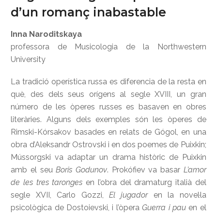
d’un romanç inabastable
Inna Naroditskaya
professora de Musicologia de la Northwestern
University
La tradició operística russa es diferencia de la resta en
què, des dels seus orígens al segle XVIII, un gran
número de les òperes russes es basaven en obres
literàries. Alguns dels exemples són les òperes de
Rimski-Kórsakov basades en relats de Gógol, en una
obra d’Aleksandr Ostrovski i en dos poemes de Puixkin;
Mússorgski va adaptar un drama històric de Puixkin
amb el seu
Boris Godunov
. Prokófiev va basar
L’amor
de les tres taronges
en l’obra del dramaturg italià del
segle XVII, Carlo Gozzi,
El jugador
en la novel·la
psicològica de Dostoievski, i l’òpera
Guerra i pau
en el