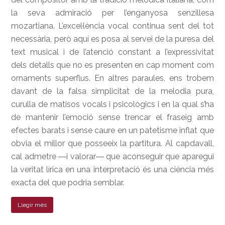
la seva admiració per l’enganyosa senzillesa
mozartiana. L’excel·lència vocal continua sent del tot
necessària, però aquí es posa al servei de la puresa del
text musical i de l’atenció constant a l’expressivitat
dels detalls que no es presenten en cap moment com
ornaments superflus. En altres paraules, ens trobem
davant de la falsa simplicitat de la melodia pura,
curulla de matisos vocals i psicològics i en la qual s’ha
de mantenir l’emoció sense trencar el fraseig amb
efectes barats i sense caure en un patetisme inflat que
obvia el millor que posseeix la partitura. Al capdavall,
cal admetre ―i valorar― que aconseguir que aparegui
la veritat lírica en una interpretació és una ciència més
exacta del que podria semblar.
Llegir més