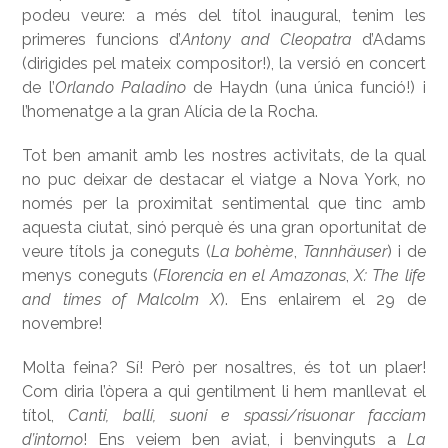
podeu veure: a més del títol inaugural, tenim les
primeres funcions d’
Antony and Cleopatra
d’Adams
(dirigides pel mateix compositor!), la versió en concert
de l’
Orlando Paladino
de Haydn (una única funció!) i
l’homenatge a la gran Alícia de la Rocha.
Tot ben amanit amb les nostres activitats, de la qual
no puc deixar de destacar el viatge a Nova York, no
només per la proximitat sentimental que tinc amb
aquesta ciutat, sinó perquè és una gran oportunitat de
veure títols ja coneguts (
La boh
ème
,
Tannhäuser
) i de
menys coneguts (
Florencia en el Amazonas
,
X: The life
and times of Malcolm X
). Ens enlairem el 29 de
novembre!
Molta feina? Sí! Però per nosaltres, és tot un plaer!
Com diria l’òpera a qui gentilment li hem manllevat el
títol,
Canti, balli, suoni e spassi/risuonar facciam
d
’
intorno
! Ens veiem ben aviat, i benvinguts a
La