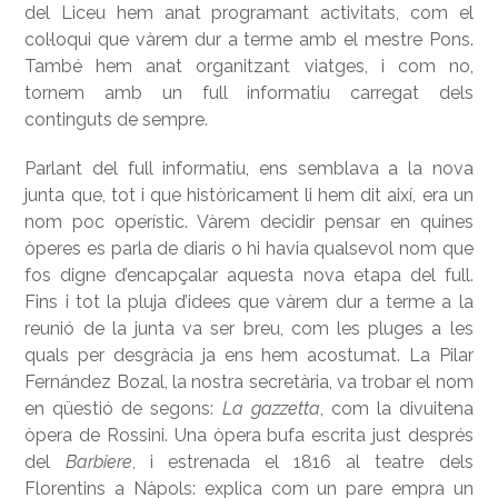
del Liceu hem anat programant activitats, com el
col·loqui que vàrem dur a terme amb el mestre Pons.
També hem anat organitzant viatges, i com no,
tornem amb un full informatiu carregat dels
continguts de sempre.
Parlant del full informatiu, ens semblava a la nova
junta que, tot i que històricament li hem dit així, era un
nom poc operístic. Vàrem decidir pensar en quines
òperes es parla de diaris o hi havia qualsevol nom que
fos digne d’encapçalar aquesta nova etapa del full.
Fins i tot la pluja d’idees que vàrem dur a terme a la
reunió de la junta va ser breu, com les pluges a les
quals per desgràcia ja ens hem acostumat. La Pilar
Fernández Bozal, la nostra secretària, va trobar el nom
en qüestió de segons:
La gazzetta
, com la divuitena
òpera de Rossini. Una òpera bufa escrita just després
del
Barbiere
, i estrenada el 1816 al teatre dels
Florentins a Nàpols: explica com un pare empra un