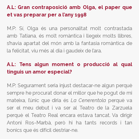
A.L: Gran contraposició amb Olga, el paper que
et vas preparar per a l’any 1998
M.P: Sí, Olga és una personalitat molt contrastada
amb Tatiana, és molt romàntica i llegeix molts llibres,
s’havia apartat del món amb la fantasia romàntica de
la felicitat, viu més al dia i gaudeix de l’ara.
A.L: Tens algun moment o producció al qual
tinguis un amor especial?
M.P: Segurament seria injust destacar-ne algun perquè
sempre he procurat donar el millor que he pogut de mi
mateixa, l’únic que diria és
La Cenerentola
perquè va
ser el meu debut i va ser al Teatro de la Zarzuela
perquè el Teatro Real encara estava tancat. Va dirigir
Antoni Ros-Marbà, però hi ha tants records i tan
bonics que és difícil destriar-ne.