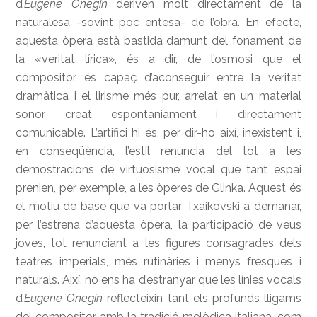
d’
Eugene Onegin
deriven molt directament de la
naturalesa -sovint poc entesa- de l’obra. En efecte,
aquesta òpera està bastida damunt del fonament de
la «veritat lírica», és a dir, de l’osmosi que el
compositor és capaç d’aconseguir entre la veritat
dramàtica i el lirisme més pur, arrelat en un material
sonor creat espontàniament i directament
comunicable. L’artifici hi és, per dir-ho així, inexistent i,
en conseqüència, l’estil renuncia del tot a les
demostracions de virtuosisme vocal que tant espai
prenien, per exemple, a les òperes de Glinka. Aquest és
el motiu de base que va portar Txaikovski a demanar,
per l’estrena d’aquesta òpera, la participació de veus
joves, tot renunciant a les figures consagrades dels
teatres imperials, més rutinàries i menys fresques i
naturals. Així, no ens ha d’estranyar que les línies vocals
d’
Eugene Onegin
reflecteixin tant els profunds lligams
del compositor amb la tradició melòdica italiana, com