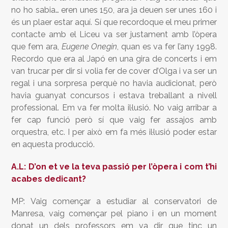
no ho sabia… eren unes 150, ara ja deuen ser unes 160 i
és un plaer estar aquí. Sí que recordoque el meu primer
contacte amb el Liceu va ser justament amb l’òpera
que fem ara,
Eugene Onegin
, quan es va fer l’any 1998.
Recordo que era al Japó en una gira de concerts i em
van trucar per dir si volia fer de cover d’Olga i va ser un
regal i una sorpresa perquè no havia audicionat, però
havia guanyat concursos i estava treballant a nivell
professional. Em va fer molta il·lusió. No vaig arribar a
fer cap funció però sí que vaig fer assajos amb
orquestra, etc. I per això em fa més il·lusió poder estar
en aquesta producció.
A.L: D’on et ve la teva passió per l’òpera i com t’hi
acabes dedicant?
MP: Vaig començar a estudiar al conservatori de
Manresa, vaig començar pel piano i en un moment
donat un dels professors em va dir que tinc un