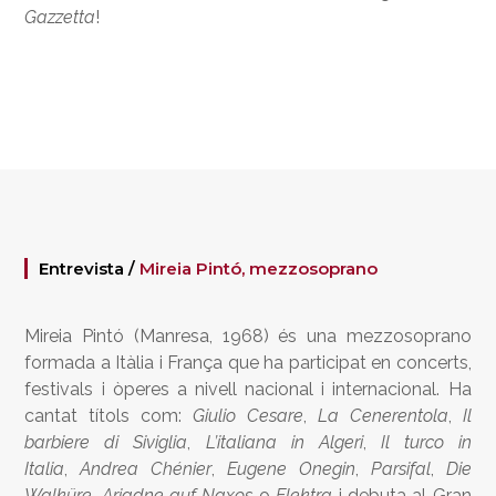
Gazzetta
!
Entrevista /
Mireia Pintó, mezzosoprano
Mireia Pintó (Manresa, 1968) és una mezzosoprano
formada a Itàlia i França que ha participat en concerts,
festivals i òperes a nivell nacional i internacional. Ha
cantat títols com:
Giulio Cesare
,
La Cenerentola
,
Il
barbiere di Siviglia
,
L’italiana in Algeri
,
Il turco in
Italia
,
Andrea Chénier
,
Eugene Onegin
,
Parsifal
,
Die
Walküre
,
Ariadne auf Naxos
o
Elektra
i debuta al Gran