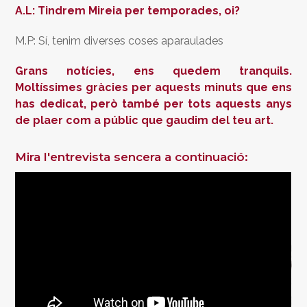
A.L: Tindrem Mireia per temporades, oi?
M.P: Sí, tenim diverses coses aparaulades
Grans notícies, ens quedem tranquils.
Moltíssimes gràcies per aquests minuts que ens
has dedicat, però també per tots aquests anys
de plaer com a públic que gaudim del teu art.
Mira l'entrevista sencera a continuació: