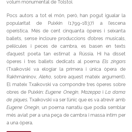
volum monumental de Tolstoi.
Pocs autors a tot el món, però, han pogut igualar la
popularitat de Puixkin (1799-1837) a l’escena
operística. Més de cent cinquanta òperes i seixanta
ballets, sense incloure produccions d’obres musicals,
pel·lícules i peces de cambra, es basen en texts
d’aquest poeta tan estimat a Rússia. Hi ha disset
òperes i tres ballets dedicats al poema
Els zíngars
(Txaikovski va elogiar la primera i única òpera de
Rakhmàninov,
Aleko
, sobre aquest mateix argument).
El mateix Txaikovski va compondre tres òperes sobre
obres de Puixkin:
Eugene Onegin
,
Mazeppa
i
La dama
de piques
. Txaikovski va ser l’únic que es va atrevir amb
Eugene Onegin
, un poema narratiu que podia semblar
més aviat per a una peça de cambra i massa íntim per
a una òpera.