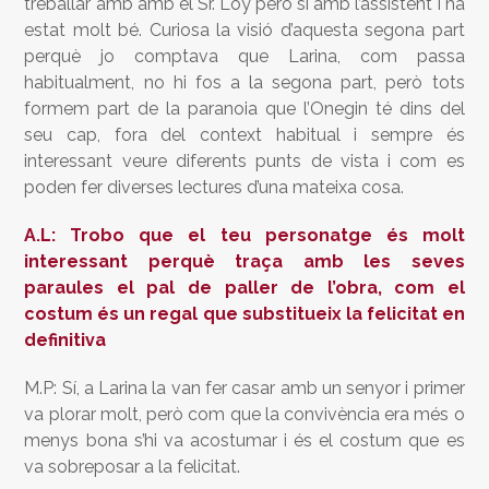
treballar amb amb el Sr. Loy però sí amb l’assistent i ha
estat molt bé. Curiosa la visió d’aquesta segona part
perquè jo comptava que Larina, com passa
habitualment, no hi fos a la segona part, però tots
formem part de la paranoia que l’Onegin té dins del
seu cap, fora del context habitual i sempre és
interessant veure diferents punts de vista i com es
poden fer diverses lectures d’una mateixa cosa.
A.L: Trobo que el teu personatge és molt
interessant perquè traça amb les seves
paraules el pal de paller de l’obra, com el
costum és un regal que substitueix la felicitat en
definitiva
M.P: Sí, a Larina la van fer casar amb un senyor i primer
va plorar molt, però com que la convivència era més o
menys bona s’hi va acostumar i és el costum que es
va sobreposar a la felicitat.