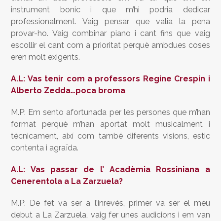
instrument bonic i que m’hi podria dedicar
professionalment. Vaig pensar que valia la pena
provar-ho. Vaig combinar piano i cant fins que vaig
escollir el cant com a prioritat perquè ambdues coses
eren molt exigents.
A.L: Vas tenir com a professors Regine Crespin i
Alberto Zedda…poca broma
M.P: Em sento afortunada per les persones que m’han
format perquè m’han aportat molt musicalment i
tècnicament, així com també diferents visions, estic
contenta i agraïda.
A.L: Vas passar de l’ Acadèmia Rossiniana a
Cenerentola a La Zarzuela?
M.P: De fet va ser a l’inrevés, primer va ser el meu
debut a La Zarzuela, vaig fer unes audicions i em van