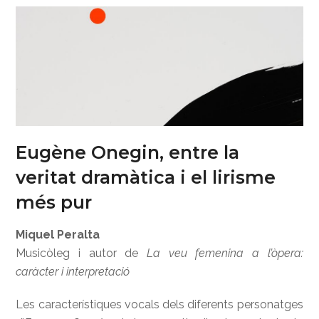
Eugène Onegin, entre la
veritat dramàtica i el lirisme
més pur
Miquel Peralta
Musicòleg i autor de
La veu femenina a l’òpera:
caràcter i interpretació
Les característiques vocals dels diferents personatges