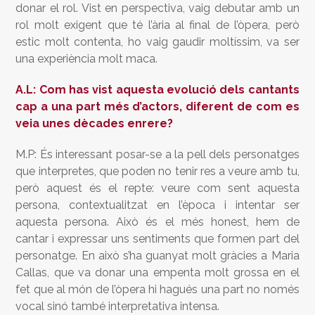
donar el rol. Vist en perspectiva, vaig debutar amb un
rol molt exigent que té l’ària al final de l’òpera, però
estic molt contenta, ho vaig gaudir moltíssim, va ser
una experiència molt maca.
A.L: Com has vist aquesta evolució dels cantants
cap a una part més d’actors, diferent de com es
veia unes dècades enrere?
M.P: És interessant posar-se a la pell dels personatges
que interpretes, que poden no tenir res a veure amb tu,
però aquest és el repte: veure com sent aquesta
persona, contextualitzat en l’època i intentar ser
aquesta persona. Això és el més honest, hem de
cantar i expressar uns sentiments que formen part del
personatge. En això s’ha guanyat molt gràcies a Maria
Callas, que va donar una empenta molt grossa en el
fet que al món de l’òpera hi hagués una part no només
vocal sinó també interpretativa intensa.