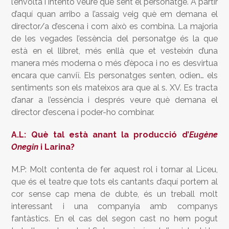
l’envolta i intento veure què sent el personatge. A partir
d’aquí quan arribo a l’assaig veig què em demana el
director/a d’escena i com això es combina. La majoria
de les vegades l’essència del personatge és la que
està en el llibret, més enllà que et vesteixin d’una
manera més moderna o més d’època i no es desvirtua
encara que canviï. Els personatges senten, odien… els
sentiments son els mateixos ara que al s. XV. Es tracta
d’anar a l’essència i després veure què demana el
director d’escena i poder-ho combinar.
A.L: Què tal està anant la producció d’
Eugène
Onegin
i Larina?
M.P: Molt contenta de fer aquest rol i tornar al Liceu,
que és el teatre que tots els cantants d’aquí portem al
cor sense cap mena de dubte, és un treball molt
interessant i una companyia amb companys
fantàstics. En el cas del segon cast no hem pogut