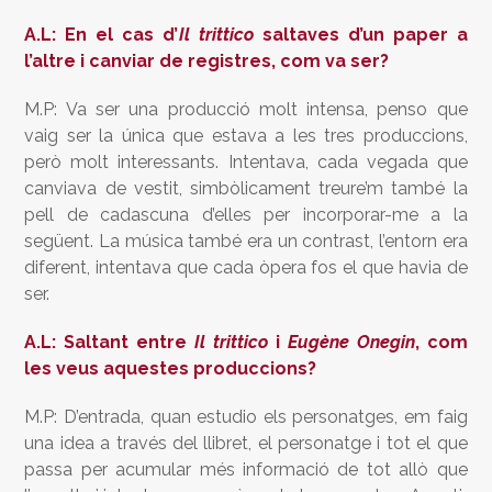
A.L: En el cas d’
Il trittico
saltaves d’un paper a
l’altre i canviar de registres, com va ser?
M.P: Va ser una producció molt intensa, penso que
vaig ser la única que estava a les tres produccions,
però molt interessants. Intentava, cada vegada que
canviava de vestit, simbòlicament treure’m també la
pell de cadascuna d’elles per incorporar-me a la
següent. La música també era un contrast, l’entorn era
diferent, intentava que cada òpera fos el que havia de
ser.
A.L: Saltant entre
Il trittico
i
Eugène Onegin
, com
les veus aquestes produccions?
M.P: D’entrada, quan estudio els personatges, em faig
una idea a través del llibret, el personatge i tot el que
passa per acumular més informació de tot allò que