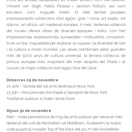
Vincent van Gogh, Pablo Picasso i Jackson Pollock, així com
escultors com Auguste Rodin. El Met també posseeix
impressionants col·leccions d’art egipci, grec i romà, art asiàtic, art
islàmic, art africà i art medieval europeu. A més, l’extensa col·lecció
del museu ofereix obres de diverses èpoques i estils, com l’art
impressionista, expressionista, surrealistes i molts altres, convertint-
lo en un lloc inigualable per explorar la riquesa i la diversitat de l’art
i la cultura a nivell mundial. Les seves nombroses sales guarden
més de 5000 anys de cultura universal, la tercera col·lecció de
pintura europea més important del món després del Prado i el
Louvre i la major col·lecció d’art egipci fora del Caire.
Dimecres 29 de novembre
10.40h – Sortida del vol amb destinació Nova York
13.35h – Hora prevista d’arribada a l’aeroport de Nova York
Trasllat en autocar a l’hotel i tarda lliure
Dijous 30 de novembre
Matí – Visita panoràmica de mig dia amb autocar per veure el més
destacat del sud de Manhattan i el Middtown. Acabarem la nostra
visita pujant al mirador Top of the Rock del pis 70 del Rockefeller