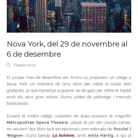
Nova York, del 29 de novembre al
6 de desembre
Viatges 2023
El proper mes de desembre, els Amics us proposem un viatge a
Nova York, un moment de l’any idoni per visitar la ciutat dels
gratacels, ja que comença a guarnir-se de gala per rebre el Nadal
amb els seus gran arbres, llums, pistes de patinatge i mercats
tradicionals.
Durant el nostre viatge, visitarem en dues ocasions el magnífic
Metropolitan Opera Theatre,
ubicat al cor del Lincoln Center,
on veurem dos títols tant excepcionals com estimats de
Puccini i
Wagner:
d’una banda,
La bohème
,
amb
Anita Hartig,
a qui ja