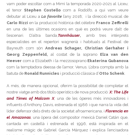
vam poder escoltar com a Mimì la temporada 2020-2021 al Liceu;
el tenor
Stephen Costello
com a Rodolfo, a qui vam veure
debutar al Liceu a
La favorite
l’any 2018; i la direcció musical de
Carlo Rizzi
en la producció històrica del cèlebre
Franco Zeffirelli
en una de les últimes ocasions en què es podrà veure dalt de
l’escenari. D’altra banda,
Tannhäuser
,
amb tres intèrprets
especialistes en el repertori wagnerià i habituals al Festival de
Bayreuth com són
Andreas Schager, Christian Gerhaher i
Georg Zeppenfeld,
al costat de la soprano
Elza van den
Heever
com a Elizabeth i la mezzosoprano
Ekaterina Gubanova
com la temptadora deessa de l’amor, Venus. L’obra compta amb la
batuta de
Ronald Runnicles
i producció clàssica d’
Otto Schenk
.
A més, de manera opcional, oferim la possibilitat de completar el
nostre viatge amb dos títols operístics de nova producció:
X: The Life
and Times of Malcom X
,
una de les òperes més innovadores i
influents d’Anthony Davis, estrenada el 1986 i que narra la vida del
líder defensor dels drets de la societat afroamericana, i
Florencia en
el Amazonas
, una òpera del compositor mexicà Daniel Catán que,
cantada en castellà i estrenada el 1996, està inspirada en el
realisme màgic de Gabriel García Márquez i explica l’encisadora