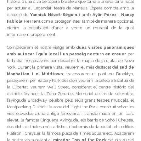
història d’una diva de l’òpera brasilera que torna a la seva terra natal
per actuar al llegendari teatre de Manaus. L’òpera compta amb la
direcció de
Yannick Nézet-Séguin
i amb
Aylin Pérez
i
Nancy
Fabiola Herrera
com a protagonistes. També de manera opcional,
oferim la possibilitat d’anar a veure un musical de la qual
informarem properament.
Completarem el nostre viatge amb
dues visites panoràmiques
amb autocar i guia local i un passeig nocturn en creuer
per
la badia, tres ocasions per descobrir la màgia de la ciutat de Nova
York. Durant la primera visita, veurem el més destacat del
sud de
Manhattan i el Middtown
: travessarem el pont de Brooklyn,
passejarem per Battery Park des d’on veurem la cèlebre Estàtua de
la Llibertat, veurem Wall Street, considerat el centre històric del
districte financer, la Zona Zero i el Memorial de l’11 de setembre,
l’avinguda Broadway, cèlebre pels seus grans teatres musicals, el
Meatpacking District i la zona del High Line Park, construït sobre les
vies elevades d’una antiga ferroviària i transformada en un parc
elevat, la famosa Cinquena Avinguda, els barris de Soho i Chelsea,
dos dels districtes més artístics i bohemis de la ciutat, els edificis
Flatiron i Chrysler, la famosa plaça de Times Square etc. Acabarem
la nostra visita pujant al
mirador Top of the Rock
del pis 70 del