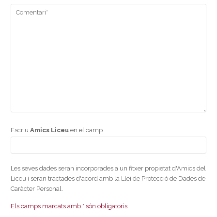
Escriu
Amics Liceu
en el camp
Les seves dades seran incorporades a un fitxer propietat d'Amics del
Liceu i seran tractades d'acord amb la Llei de Protecció de Dades de
Caràcter Personal.
Els camps marcats amb * són obligatoris