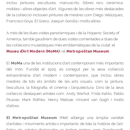
inclou pintures, escultures, manuscrits, llibres rars, ceràmica,
mobles i altres objectes d’art. Algunes de les obres més destacades
de la col·lecció inclouen pintures de mestres com Diego Velázquez,
Francisco Goya, El Greco, Joaquín Sorolla i molts altres.
A més de les dues visites panoràmiques i de la Hispanic Society of
America, també gaudirem de dues visites comentades a dues de
les col·lecions museístiques més emblemàtiques de la ciutat: el
Museu d’Art Modern (MoMA)
i el
Metropolitan Museum
.
El
MoMa
una de les institucions d’art contemporani més importants
del món. Fundat el 1929, és conegut per la seva col·lecció
extraordinària d’art modern i contemporani, que inclou obres
mestres de tots els àmbits de les arts visuals, com la pintura,
l’escultura, la fotografia, el cinema i l’arquitectura. Dins de la seva
col·lecció destaquen artistes com: Andy Warhol, Frida Kahlo, Pablo
Picasso, Mark Rothko, Henry Matisse, Vincent van Gogh I molts
d’altres.
El Metropolitan Museum
(Met) alberga una àmplia varietat
d’artistes i moviments artístics importants de tota la història de l’art.
Entre els artistes destacades es troben pintors com Rembrandt,