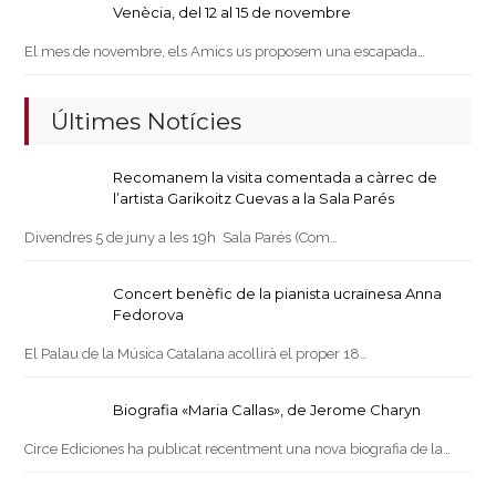
Venècia, del 12 al 15 de novembre
El mes de novembre, els Amics us proposem una escapada…
Últimes Notícies
Recomanem la visita comentada a càrrec de
l’artista Garikoitz Cuevas a la Sala Parés
Divendres 5 de juny a les 19h Sala Parés (Com…
Concert benèfic de la pianista ucraïnesa Anna
Fedorova
El Palau de la Música Catalana acollirà el proper 18…
Biografia «Maria Callas», de Jerome Charyn
Circe Ediciones ha publicat recentment una nova biografia de la…