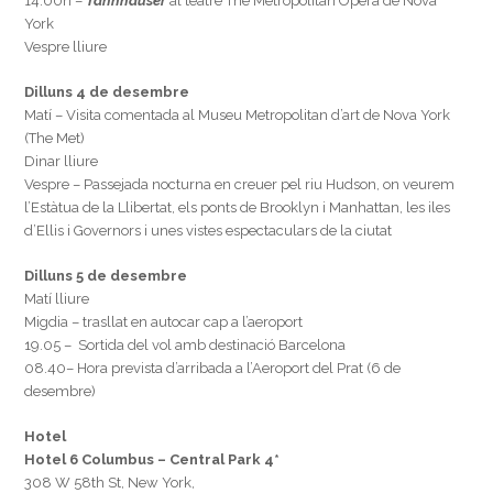
14.00h –
Tannhäuser
al teatre The Metropolitan Opera de Nova
York
Vespre lliure
Dilluns 4 de desembre
Matí – Visita comentada al Museu Metropolitan d’art de Nova York
(The Met)
Dinar lliure
Vespre – Passejada nocturna en creuer pel riu Hudson, on veurem
l’Estàtua de la Llibertat, els ponts de Brooklyn i Manhattan, les iles
d’Ellis i Governors i unes vistes espectaculars de la ciutat
Dilluns 5 de desembre
Matí lliure
Migdia – trasllat en autocar cap a l’aeroport
19.05 – Sortida del vol amb destinació Barcelona
08.40– Hora prevista d’arribada a l’Aeroport del Prat (6 de
desembre)
Hotel
Hotel 6 Columbus – Central Park 4*
308 W 58th St, New York,