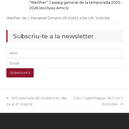
“Werther”, l’assaig general de la temporada 2025-
2026 (exclusiu Amics)
Werther, de J. Massenet Dimarts 28 d'abril a les 17h *Activitat…
Subscriu-te a la newsletter
previous
next
Schubertíada de Vilabertran, del
Oslo i Copenhague, de l’1 al 7
post:
post:
24 al 27 d’agost
d’octubre