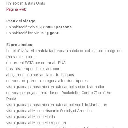
NY 10019, Estats Units
Pàgina web
Preu del viatge
En habitació doble:
4.800€/persona
En habitació individual:
5.900€
El preu inclou:
bitllet d’avió amb maleta facturada, maleta de cabina i equipatge de
mà sota el seient
document ESTA per entrar als EUA
trasllats aeroport-hotel-aeroport
allotjament, esmorzar i taxes turístiques
entrades de primera categoria a les dues òperes
visita guiada panoràmica en autocar pel sud de Manhattan
entrada per pujar al mirador del Rockefeller Centre (Top of the
Rock)
visita guiada panoràmica en autocar pel nord de Manhattan
visita guiada al Museu Hispanic Society of America
visita guiada al Museu MoMa
visita guiada al Museu Metropolitan