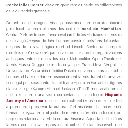
Rockefeller Center
, des d’on gaudirem d’una de les millors vistes
de la ciutat dels gratacels.
Durant la nostra segona visita panoràmica , també amb autocar i
guia local, veurem el més destacat del
nord de Manhattan
:
Central Park, on trobem l’anomenat jardí de les Maduixes i el mosaic
de la cançó
Imagine
, de John Lennon, construït pels fans del cantant
després de la seva tràgica mort, el Lincoln Center, un complex
d’edificis de 61.000 m² que serveix de llar a dotze organitzacions
artístiques, entre les quals destaca el Metropolitan Opera Theatre, el
famós Museu Guggenheim, dissenyat per Frank Lloyd Wright, la
Universitat de Columbia i l’edifici Dakota, on varen assassinar John
Lennon, el barri de Harlem, especialment famós durant els anys 20
i conegut pels seus contrastos, el teatre Apollo on han actuat figures
claus del segle XX com Michael Jackson o Tina Turner i acabarem la
nostra ruta amb una visita comentada a la col·lecció
Hispanic
Society of America
, una institució cultural i museu que es dedica
a promoure i preservar la cultura i l’art hispànic i llatinoamericà,
fundada el 1904 amb l’objectiu de reunir una àmplia col·lecció d’art
i objectes relacionats amb la cultura hispana. Aquesta institució és
famosa per la seva impressionant col·lecció d’art espanyol, que