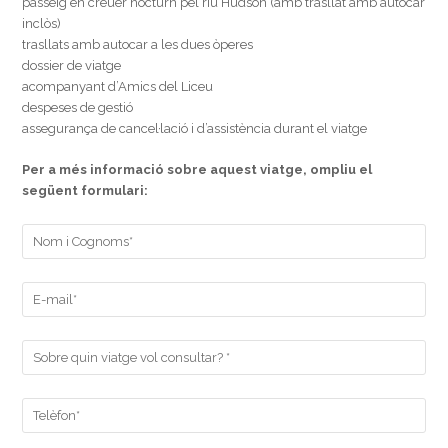
passeig en creuer nocturn pel riu Hudson (amb trasllat amb autocar
inclòs)
trasllats amb autocar a les dues òperes
dossier de viatge
acompanyant d’Amics del Liceu
despeses de gestió
assegurança de cancel·lació i d’assistència durant el viatge
Per a més informació sobre aquest viatge, ompliu el
següent formulari: