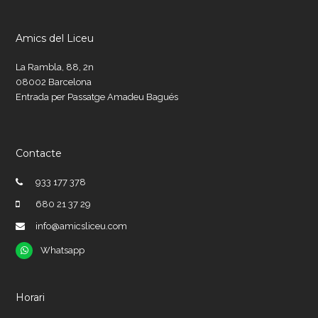
Amics del Liceu
La Rambla, 88, 2n
08002 Barcelona
Entrada per Passatge Amadeu Bagués
Contacte
933 177 378
680 21 37 29
info@amicsliceu.com
Whatsapp
Whatsapp
Horari