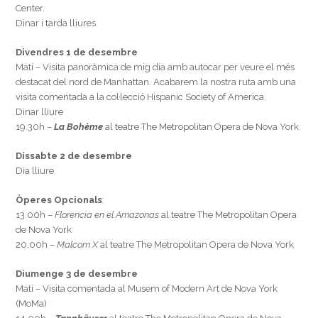
Center.
Dinar i tarda lliures
Divendres 1 de desembre
Matí – Visita panoràmica de mig dia amb autocar per veure el més
destacat del nord de Manhattan. Acabarem la nostra ruta amb una
visita comentada a la col·lecció Hispanic Society of America.
Dinar lliure
19.30h –
La Bohème
al teatre The Metropolitan Opera de Nova York
Dissabte 2 de desembre
Dia lliure
Òperes Opcionals
:
13.00h –
Florencia en el Amazonas
al teatre The Metropolitan Opera
de Nova York
20.00h –
Malcom X
al teatre The Metropolitan Opera de Nova York
Diumenge 3 de desembre
Matí – Visita comentada al Musem of Modern Art de Nova York
(MoMa)