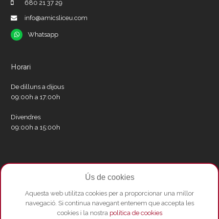
680 21 37 29
info@amicsliceu.com
Whatsapp
Whatsapp
Horari
De dilluns a dijous
09:00h a 17:00h
Divendres
09:00h a 15:00h
Xarxes socials
Ús de cookies
Twitter
Facebook
Instagram
Whatsapp
Youtube
Aquesta web utilitza cookies per a proporcionar una millor
navegació. Si continua navegant entenem que accepta les
cookies i la nostra
política de cookies