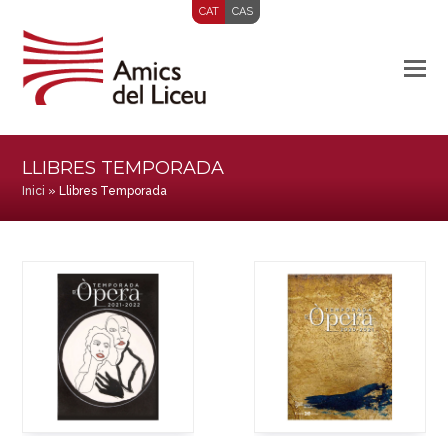
CAT
CAS
LLIBRES TEMPORADA
Inici
»
Llibres Temporada