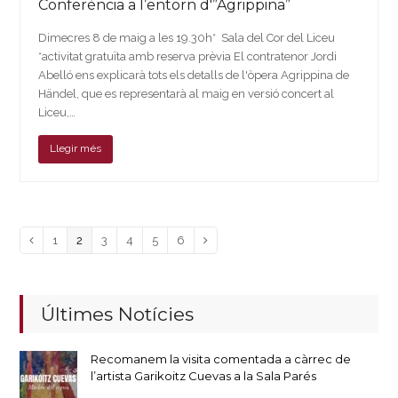
Conferència a l’entorn d'”Agrippina”
Dimecres 8 de maig a les 19.30h* Sala del Cor del Liceu
*activitat gratuïta amb reserva prèvia El contratenor Jordi
Abelló ens explicarà tots els detalls de l'òpera Agrippina de
Händel, que es representarà al maig en versió concert al
Liceu,…
Llegir més
Page
Page
Page
Page
Page
Page
Previous
1
2
3
4
5
6
Next
Últimes Notícies
Recomanem la visita comentada a càrrec de
l’artista Garikoitz Cuevas a la Sala Parés