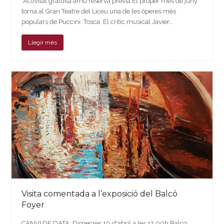
*Activitat gratuïta amb reserva prèvia El proper mes de juny
torna al Gran Teatre del Liceu una de les òperes més
populars de Puccini: Tosca. El crític musical Javier…
Llegir més
Visita comentada a l’exposició del Balcó
Foyer
CANVI DE DATA: Dimecres 10 d'abril a les 12.00h Balcó