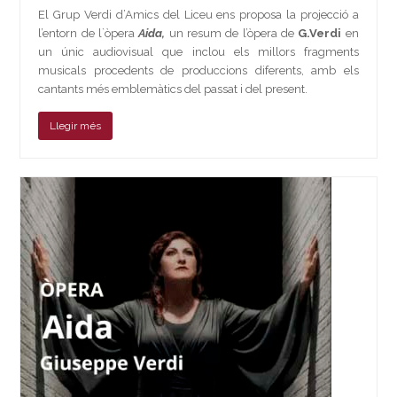
El Grup Verdi d’Amics del Liceu ens proposa la projecció a
l’entorn de l`òpera
Aida,
un resum de l’òpera de
G.Verdi
en
un únic audiovisual que inclou els millors fragments
musicals procedents de produccions diferents, amb els
cantants més emblemàtics del passat i del present.
Llegir més