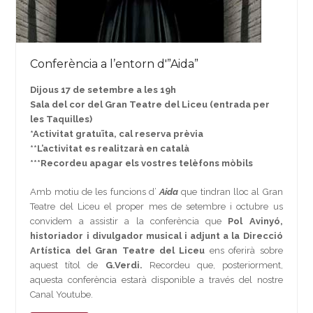
Conferència a l’entorn d'”Aida”
Dijous 17 de setembre a les 19h
Sala del cor del Gran Teatre del Liceu (entrada per
les Taquilles)
*Activitat gratuïta, cal reserva prèvia
**L’activitat es realitzarà en català
***Recordeu apagar els vostres telèfons mòbils
Amb motiu de les funcions d’
Aida
que tindran lloc al Gran
Teatre del Liceu el proper mes de setembre i octubre us
convidem a assistir a la conferència que
Pol Avinyó,
historiador i divulgador musical i adjunt a la Direcció
Artística del Gran Teatre del Liceu
ens oferirà sobre
aquest títol de
G.Verdi.
Recordeu que, posteriorment,
aquesta conferència estarà disponible a través del nostre
Canal Youtube.