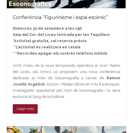
Conferència “Figurinisme i espai escènic”
Dimecres 30 de setembre a les 19h
Sala del Cor del Liceu (entrada per les Taquilles)
*Activitat gratuïta, cal reserva prèvia
**L’activitat es realitzarà en català
***Recordeu apagar els vostres telèfons mòbils
Amb motiu de la nova temporada operística al Gran Teatre
del Liceu, els Amics us proposem una nova conferència
dedicada al món de l’escenografia a càrrec de
Ramon
Jovells Argelich
, Doctor i Màster oficial en Arts Escèniques,
investigador apassionat pel món de l’escenografia i la seva
evolució al llarg de la història.
Llegir més