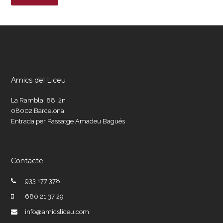
Amics del Liceu
La Rambla, 88, 2n
08002 Barcelona
Entrada per Passatge Amadeu Bagués
Contacte
933 177 378
680 21 37 29
info@amicsliceu.com