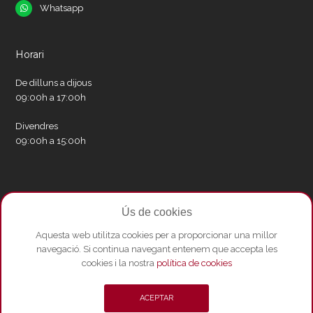
Whatsapp
Whatsapp
Horari
De dilluns a dijous
09:00h a 17:00h
Divendres
09:00h a 15:00h
Xarxes socials
Ús de cookies
Twitter
Facebook
Instagram
Whatsapp
Youtube
Aquesta web utilitza cookies per a proporcionar una millor
navegació. Si continua navegant entenem que accepta les
cookies i la nostra
política de cookies
© Copyright 2026 - Amics del Liceu ·
Condicions de compra
·
Política de
ACEPTAR
privacitat i Avís Legal
·
Política de cookies