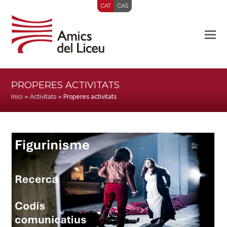
CAT
CAS
PROPERES ACTIVITATS
Inici
»
Activitats
»
Properes activitats