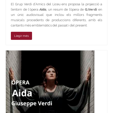
El Grup Verdi d’Amics del Liceu ens proposa la projecció a
l’entorn de l`òpera
Aida,
un resum de l’òpera de
G.Verdi
en
un únic audiovisual que inclou els millors fragments
musicals procedents de produccions diferents, amb els
cantants més emblemàtics del passat i del present.
Llegir més