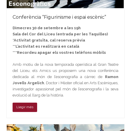
Conferència “Figurinisme i espai escènic”
Dimecres 30 de setembre a les 19h
Sala del Cor del Liceu (entrada per les Taquilles)
*Activitat gratuïta, cal reserva prèvia
**L’activitat es realitzarà en català
***Recordeu apagar els vostres telèfons mòbils
Amb motiu de la nova temporada operística al Gran Teatre
del Liceu, els Amics us proposem una nova conferència
dedicada al món de l’escenografia a càrrec de
Ramon
Jovells Argelich
, Doctor i Màster oficial en Arts Escèniques,
investigador apassionat pel món de l’escenografia i la seva
evolució al llarg de la història.
Llegir més