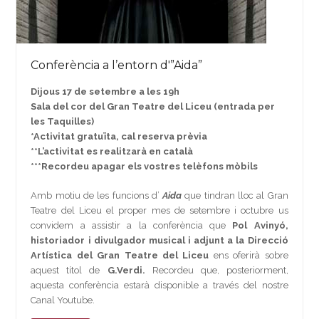
Conferència a l’entorn d'”Aida”
Dijous 17 de setembre a les 19h
Sala del cor del Gran Teatre del Liceu (entrada per
les Taquilles)
*Activitat gratuïta, cal reserva prèvia
**L’activitat es realitzarà en català
***Recordeu apagar els vostres telèfons mòbils
Amb motiu de les funcions d’
Aida
que tindran lloc al Gran
Teatre del Liceu el proper mes de setembre i octubre us
convidem a assistir a la conferència que
Pol Avinyó,
historiador i divulgador musical i adjunt a la Direcció
Artística del Gran Teatre del Liceu
ens oferirà sobre
aquest títol de
G.Verdi.
Recordeu que, posteriorment,
aquesta conferència estarà disponible a través del nostre
Canal Youtube.