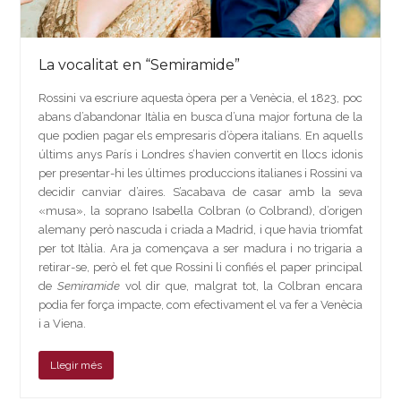
La vocalitat en “Semiramide”
Rossini va escriure aquesta òpera per a Venècia, el 1823, poc
abans d’abandonar Itàlia en busca d’una major fortuna de la
que podien pagar els empresaris d’òpera italians. En aquells
últims anys París i Londres s’havien convertit en llocs idonis
per presentar-hi les últimes produccions italianes i Rossini va
decidir canviar d’aires. S’acabava de casar amb la seva
«musa», la soprano Isabella Colbran (o Colbrand), d’origen
alemany però nascuda i criada a Madrid, i que havia triomfat
per tot Itàlia. Ara ja començava a ser madura i no trigaria a
retirar-se, però el fet que Rossini li confiés el paper principal
de
Semiramide
vol dir que, malgrat tot, la Colbran encara
podia fer força impacte, com efectivament el va fer a Venècia
i a Viena.
Llegir més