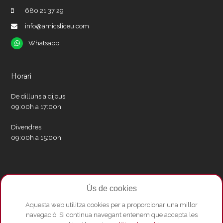
680 21 37 29
info@amicsliceu.com
Whatsapp
Whatsapp
Horari
De dilluns a dijous
09:00h a 17:00h
Divendres
09:00h a 15:00h
Xarxes socials
Ús de cookies
Twitter
Facebook
Instagram
Whatsapp
Youtube
Aquesta web utilitza cookies per a proporcionar una millor
navegació. Si continua navegant entenem que accepta les