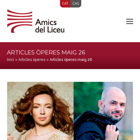
CAT
CAS
ARTICLES ÒPERES MAIG 26
Inici
»
Articles òperes
»
Articles òperes maig 26