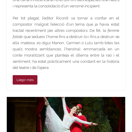
i representa la consolidació d’un verisme incipient.
Per tot plegat, l’editor Ricordi va tornar a confiar en el
compositor malgrat l’elecció d’un tema que ja havia estat
tractat recentment per altres compositors. De fet, la
femme
fatale
que sedueix l’home fins a destruir-lo i fins a destruir-se
ella mateixa, es digui Manon, Carmen o Lulu (amb totes les
quals mostra semblances, l’heroïna), emmarcada en un
conte moralitzant que planteja el dilema entre la raó i el
sentiment, ha estat pràcticament una constant en la història
del teatre i de l’òpera.
Llegir més