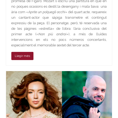
promesa de Figaro. Mozart li escriu una partitura en què en
no poques ocasions es destil.la desengany i mala bava: una
ària com «
Aprite un po’quegli occhi
» del quart acte, requereix
un cantant-actor que sàpiga transmetre el contingut
expressiu de la peça. El personatge, però, té reservada una
de les pàgines «estrella» de l’obra: l’ària conclusiva del
primer acte («
Non più andrai
»), a més de lluïdes
intervencions en els no pocs números concertants,
especialment el memorable sextet del tercer acte.
Llegir més