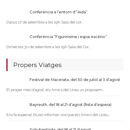
Conferència a l’entorn d'”Aida”
Dijous 17 de setembre a les 19h Sala del cor…
Conferència “Figurinisme i espai escènic”
Dimecres 30 de setembre a les 19h Sala del Cor…
Propers Viatges
Festival de Macerata, del 30 de juliol al 3 d’agost
El proper mes d’agost, els Amics del Liceu us proposem…
Bayreuth, del 18 al 21 d’agost (llista d’espera)
Ens fa especial il·lusió informar-vos que els Amics del Liceu…
Schubertíada, del 18 al 21 d’agost