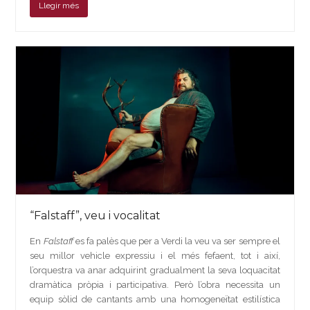
Llegir més
“Falstaff”, veu i vocalitat
En
Falstaff
es fa palès que per a Verdi la veu va ser sempre el
seu millor vehicle expressiu i el més fefaent, tot i així,
l’orquestra va anar adquirint gradualment la seva loquacitat
dramàtica pròpia i participativa. Però l’obra necessita un
equip sòlid de cantants amb una homogeneïtat estilística