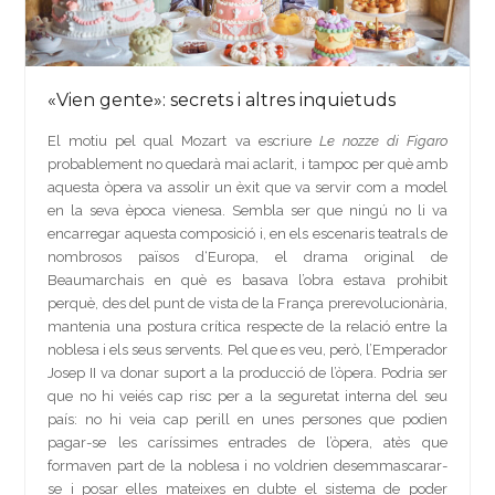
«Vien gente»: secrets i altres inquietuds
El motiu pel qual Mozart va escriure
Le nozze di Figaro
probablement no quedarà mai aclarit, i tampoc per què amb
aquesta òpera va assolir un èxit que va servir com a model
en la seva època vienesa. Sembla ser que ningú no li va
encarregar aquesta composició i, en els escenaris teatrals de
nombrosos països d‘Europa, el drama original de
Beaumarchais en què es basava l’obra estava prohibit
perquè, des del punt de vista de la França prerevolucionària,
mantenia una postura crítica respecte de la relació entre la
noblesa i els seus servents. Pel que es veu, però, l’Emperador
Josep II va donar suport a la producció de l’òpera. Podria ser
que no hi veiés cap risc per a la seguretat interna del seu
país: no hi veia cap perill en unes persones que podien
pagar-se les caríssimes entrades de l’òpera, atès que
formaven part de la noblesa i no voldrien desemmascarar-
se i posar elles mateixes en dubte el sistema de poder