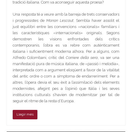
tradició italiana. Com va aconseguir aquesta proesa?
Una resposta té a veure amb la barreja de trets conservadors
i progressistes de
Manon Lescaut
. Sembla haver assolit el
just equilibri entre les convencions «nacionals» familiars i
les característiques «internacionals» originals. Segons
demostren les visions enfrontades dels crítics
contemporanis, l’obra es va rebre com autènticament
italiana i suficientment moderna alhora. Per a alguns, com
Alfredo Colombani, crític del
Corriere della sera
, va ser una
manifestació pura de música italiana, de «passió i melodia»,
interpretada com a argument eloqüent a favor de la vitalitat
del antic ordre o com a símptoma de endarreriment. Per a
altres, l’òpera devia el seu èxit a l’assimilació dels elements
modernistes, afegint pes a l’opinió que Itàlia i les seves
institucions culturals s’havien de modernitzar per tal de
seguir el ritme de la resta d’Europa.
Llegir més