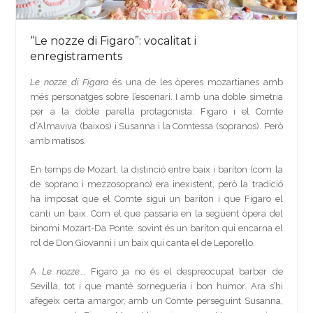
“Le nozze di Figaro”: vocalitat i
enregistraments
Le nozze di Figaro
és una de les òperes mozartianes amb
més personatges sobre l’escenari. I amb una doble simetria
per a la doble parella protagonista: Figaro i el Comte
d’Almaviva (baixos) i Susanna i la Comtessa (sopranos). Però
amb matisos.
En temps de Mozart, la distinció entre baix i baríton (com la
de soprano i mezzosoprano) era inexistent, però la tradició
ha imposat que el Comte sigui un baríton i que Figaro el
canti un baix. Com el que passaria en la següent òpera del
binomi Mozart-Da Ponte: sovint és un baríton qui encarna el
rol de Don Giovanni i un baix qui canta el de Leporello.
A
Le nozze…
, Figaro ja no és el despreocupat barber de
Sevilla, tot i que manté sornegueria i bon humor. Ara s’hi
afegeix certa amargor, amb un Comte perseguint Susanna,