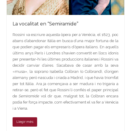
La vocalitat en “Semiramide”
Rossini va escriure aquesta òpera per a Venècia, el 1823, poc
abans d’abandonar Itàlia en busca d’una major fortuna de la
que podien pagar els empresaris d’òpera italians. En aquells
últims anys París i Londres s’havien convertit en llocs idonis
per presentar-hi les últimes produccions italianes i Rossini va
decidir canviar d’aires. S’acabava de casar amb la seva
«musa», la soprano Isabella Colbran (o Colbrand), d’origen
alemany però nascuda i criada a Madrid, i que havia triomfat
per tot Itàlia. Ara ja començava a ser madura i no trigaria a
retirar-se, però el fet que Rossini li confiés el paper principal
de
Semiramide
vol dir que, malgrat tot, la Colbran encara
podia fer força impacte, com efectivament el va fer a Venècia
i a Viena.
Llegir més