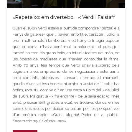
«Repeteixo: em diverteixo… »: Verdi i Falstaff
Quan el 1889 Verdi estava a punt de compondre
Falstaff
, els
«anys de galeres» que li havien enfortit el caràcter i l’ofici ja
eren molt remots, i també era molt lluny la trilogia popular
que, en canvi, n’havia confirmat la notorietat i el prestigi, i
també ho eren els grans èxits, en tots els teatres del món, de
les òperes de maduresa que n’havien consolidat la fama.
Amb 76 anys, feia temps que Verdi s’havia alliberat dels
litigis amb els empresaris, de les negociacions extenuants
amb cantants, llibretistes i censors, i, en aquell moment,
gaudia d’una vellesa benestant amb un «estat de […] salut bo,
òptim, robust», com va dir en una carta a Boito del 7 de juliol
de 1889. Malgrat la «xifra enorme» de la seva edat (o, més
aviat, precisament gràcies a ella), es trobava, doncs, en les
condicions ideals per deixar-se seduir per les perspectives
d’un enèsim repte: «Quina alegria! Poder dir al públic:
Encara sóc aquí! Saludeu-me!
».