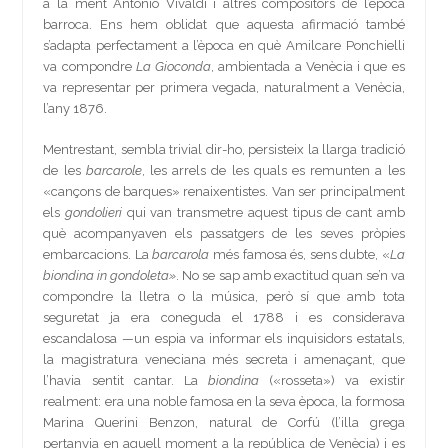
a la ment Antonio Vivaldi i altres compositors de l’època
barroca. Ens hem oblidat que aquesta afirmació també
s’adapta perfectament a l’època en què Amilcare Ponchielli
va compondre
La Gioconda
, ambientada a Venècia i que es
va representar per primera vegada, naturalment a Venècia,
l’any 1876.
Mentrestant, sembla trivial dir-ho, persisteix la llarga tradició
de les
barcarole
, les arrels de les quals es remunten a les
«cançons de barques» renaixentistes. Van ser principalment
els
gondolieri
qui van transmetre aquest tipus de cant amb
què acompanyaven els passatgers de les seves pròpies
embarcacions. La
barcarola
més famosa és, sens dubte, «
La
biondina in gondoleta»
. No se sap amb exactitud quan se’n va
compondre la lletra o la música, però sí que amb tota
seguretat ja era coneguda el 1788 i es considerava
escandalosa —un espia va informar els inquisidors estatals,
la magistratura veneciana més secreta i amenaçant, que
l’havia sentit cantar. La
biondina
(«rosseta») va existir
realment: era una noble famosa en la seva època, la formosa
Marina Querini Benzon, natural de Corfú (l’illa grega
pertanyia en aquell moment a la república de Venècia) i es