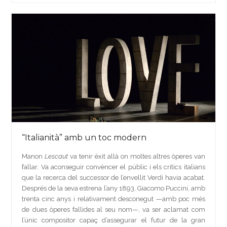
“Italianità” amb un toc modern
Manon
Lescaut
va tenir èxit allà on moltes altres òperes van
fallar. Va aconseguir convèncer el públic i els crítics italians
que la recerca del successor de l’envellit Verdi havia acabat.
Després de la seva estrena l’any 1893, Giacomo Puccini, amb
trenta cinc anys i relativament desconegut —amb poc més
de dues òperes fallides al seu nom—, va ser aclamat com
l’únic compositor capaç d’assegurar el futur de la gran