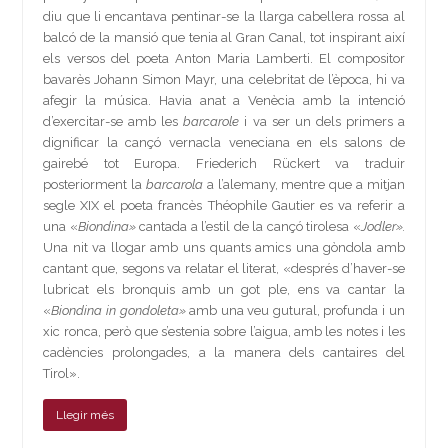
diu que li encantava pentinar-se la llarga cabellera rossa al
balcó de la mansió que tenia al Gran Canal, tot inspirant així
els versos del poeta Anton Maria Lamberti. El compositor
bavarès Johann Simon Mayr, una celebritat de l’època, hi va
afegir la música. Havia anat a Venècia amb la intenció
d’exercitar-se amb les
barcarole
i va ser un dels primers a
dignificar la cançó vernacla veneciana en els salons de
gairebé tot Europa. Friederich Rückert va traduir
posteriorment la
barcarola
a l’alemany, mentre que a mitjan
segle XIX el poeta francès Théophile Gautier es va referir a
una «
Biondina»
cantada a l’estil de la cançó tirolesa «
Jodler».
Una nit va llogar amb uns quants amics una gòndola amb
cantant que, segons va relatar el literat, «després d’haver-se
lubricat els bronquis amb un got ple, ens va cantar la
«
Biondina in gondoleta»
amb una veu gutural, profunda i un
xic ronca, però que s’estenia sobre l’aigua, amb les notes i les
cadències prolongades, a la manera dels cantaires del
Tirol».
Llegir més