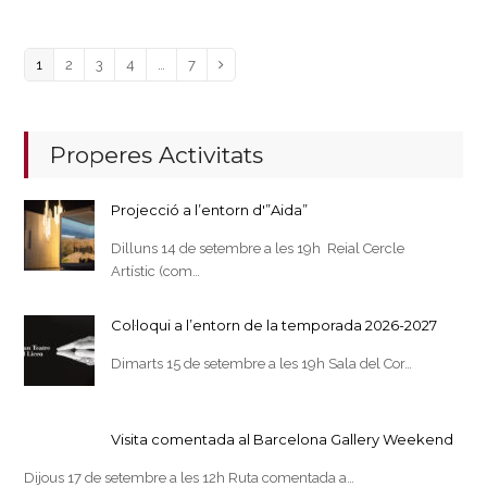
Page
Page
Page
Page
Page
1
2
3
4
…
7
Next
Properes Activitats
Projecció a l’entorn d'”Aida”
Dilluns 14 de setembre a les 19h Reial Cercle
Artístic (com…
Col·loqui a l’entorn de la temporada 2026-2027
Dimarts 15 de setembre a les 19h Sala del Cor…
Visita comentada al Barcelona Gallery Weekend
Dijous 17 de setembre a les 12h Ruta comentada a…