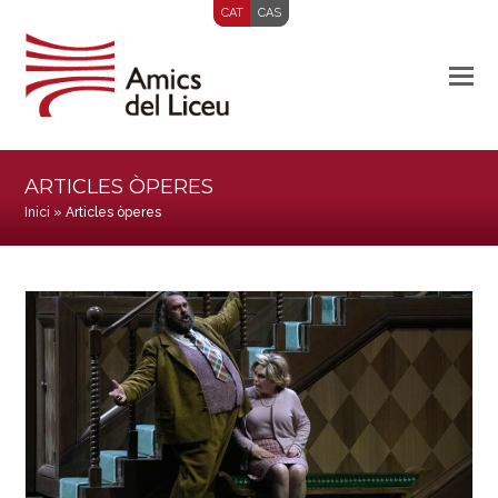
CAT
CAS
ARTICLES ÒPERES
Inici
»
Articles òperes