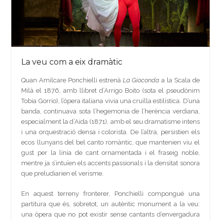
La veu com a eix dramàtic
Quan Amilcare Ponchielli estrenà
La Gioconda
a la Scala de
Milà el 1876, amb llibret d’Arrigo Boito (sota el pseudònim
Tobia Gorrio), l’òpera italiana vivia una cruïlla estilística. D’una
banda, continuava sota l’hegemonia de l’herència verdiana,
especialment la d’Aida (1871), amb el seu dramatisme intens
i una orquestració densa i colorista. De l’altra, persistien els
ecos llunyans del bel canto romàntic, que mantenien viu el
gust per la línia de cant ornamentada i el fraseig noble,
mentre ja s’intuïen els accents passionals i la densitat sonora
que preludiarien el verisme.
En aquest terreny fronterer, Ponchielli compongué una
partitura que és, sobretot, un autèntic monument a la veu:
una òpera que no pot existir sense cantants d’envergadura