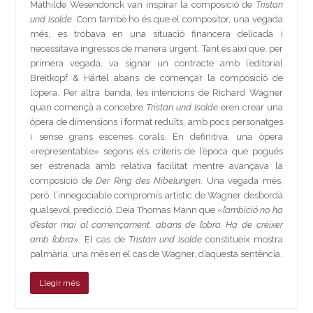
Mathilde Wesendonck van inspirar la composició de
Tristan
und Isolde
. Com també ho és que el compositor, una vegada
més, es trobava en una situació financera delicada i
necessitava ingressos de manera urgent. Tant és així que, per
primera vegada, va signar un contracte amb l’editorial
Breitkopf & Härtel abans de començar la composició de
l’òpera. Per altra banda, les intencions de Richard Wagner
quan començà a concebre
Tristan und Isolde
eren crear una
òpera de dimensions i format reduïts, amb pocs personatges
i sense grans escenes corals. En definitiva, una òpera
«representable» segons els criteris de l’època que pogués
ser estrenada amb relativa facilitat mentre avançava la
composició de
Der Ring des Nibelungen
. Una vegada més,
però, l’innegociable compromís artístic de Wagner desbordà
qualsevol predicció. Deia Thomas Mann que «
l’ambició no ha
d’estar mai al començament, abans de l’obra. Ha de créixer
amb l’obra
». El cas de
Tristan und Isolde
constitueix mostra
palmària, una més en el cas de Wagner, d’aquesta sentència.
Llegir més