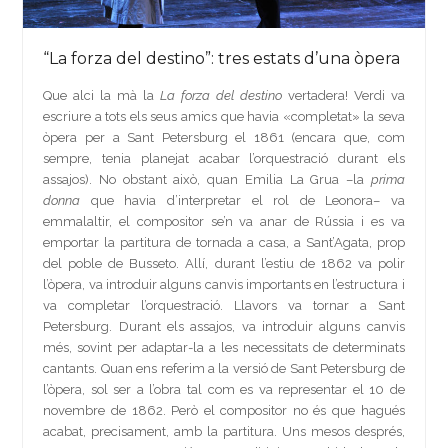
“La forza del destino”: tres estats d’una òpera
Que alci la mà la
La forza del destino
vertadera! Verdi va
escriure a tots els seus amics que havia «completat» la seva
òpera per a Sant Petersburg el 1861 (encara que, com
sempre, tenia planejat acabar l’orquestració durant els
assajos). No obstant això, quan Emilia La Grua –la
prima
donna
que havia d’interpretar el rol de Leonora– va
emmalaltir, el compositor se’n va anar de Rússia i es va
emportar la partitura de tornada a casa, a Sant’Agata, prop
del poble de Busseto. Allí, durant l’estiu de 1862 va polir
l’òpera, va introduir alguns canvis importants en l’estructura i
va completar l’orquestració. Llavors va tornar a Sant
Petersburg. Durant els assajos, va introduir alguns canvis
més, sovint per adaptar-la a les necessitats de determinats
cantants. Quan ens referim a la versió de Sant Petersburg de
l’òpera, sol ser a l’obra tal com es va representar el 10 de
novembre de 1862. Però el compositor no és que hagués
acabat, precisament, amb la partitura. Uns mesos després,