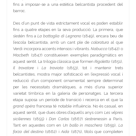
fins a imposar-se a una estètica belcantista procedent del
barroc.
Des d’un punt de vista estrictament vocal es poden establir
fins a quatre etapes en la seva producció. La primera, que
s’estén fins a
La battaglia di Legnano
(1849), encara beu de
l’escola belcantista, amb un cant ple de
coloratura
al que
Verdi incorpora accents intensos i vibrants.
Nabucco
(1842) o
Macbeth
(1847) constitueixen exemples paradigmàtics en
aquest sentit. La trilogia clàssica que formen
Rigoletto
(1851),
Il trovatore
i
La traviata
(1853), tot i mantenir trets
belcantistes, mostra major sofisticació en l’expressió vocal i
reducció d’un component ornamental sempre determinat
per les necessitats dramàtiques, a més d’una superior
varietat tímbrica en la galeria de personatges. La tercera
etapa suposa un període de transició i recerca en el que la
grand opéra
francesa té notable influència. No és casual, en
aquest sentit, que dues obres d’aquells anys com
Les vêpres
siciliennes
(1855) i
Don Carlos
(1867) s’estrenessin a París.
Tant en aquestes com en
Un ballo in maschera
(1859),
La
forza del destino
(1862) i
Aida
(1871), títols que completen