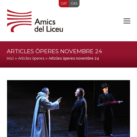
CAT
CAS
ARTICLES ÒPERES NOVEMBRE 24
Inici
»
Articles òperes
»
Articles òperes novembre 24