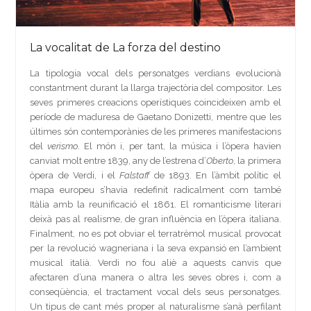
La vocalitat de La forza del destino
La tipologia vocal dels personatges verdians evolucionà
constantment durant la llarga trajectòria del compositor. Les
seves primeres creacions operístiques coincideixen amb el
període de maduresa de Gaetano Donizetti, mentre que les
últimes són contemporànies de les primeres manifestacions
del
verismo
. El món i, per tant, la música i l’òpera havien
canviat molt entre 1839, any de l’estrena d’
Oberto
, la primera
òpera de Verdi, i el
Falstaff
de 1893. En l’àmbit polític el
mapa europeu s’havia redefinit radicalment com també
Itàlia amb la reunificació el 1861. El romanticisme literari
deixà pas al realisme, de gran influència en l’òpera italiana.
Finalment, no es pot obviar el terratrèmol musical provocat
per la revolució wagneriana i la seva expansió en l’ambient
musical italià. Verdi no fou aliè a aquests canvis que
afectaren d’una manera o altra les seves obres i, com a
conseqüència, el tractament vocal dels seus personatges.
Un tipus de cant més proper al naturalisme s’anà perfilant