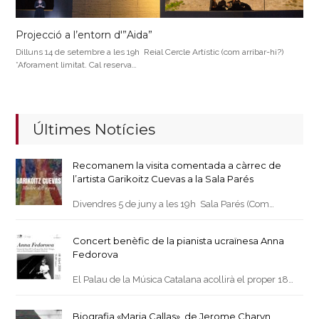
Projecció a l’entorn d'”Aida”
Dilluns 14 de setembre a les 19h Reial Cercle Artístic (com arribar-hi?)
*Aforament limitat. Cal reserva…
Últimes Notícies
Recomanem la visita comentada a càrrec de
l’artista Garikoitz Cuevas a la Sala Parés
Divendres 5 de juny a les 19h Sala Parés (Com…
Concert benèfic de la pianista ucraïnesa Anna
Fedorova
El Palau de la Música Catalana acollirà el proper 18…
Biografia «Maria Callas», de Jerome Charyn