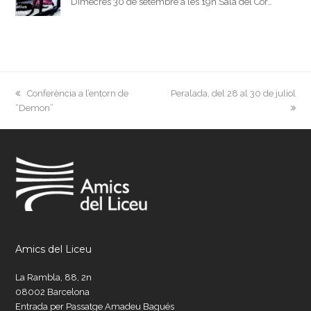
Dimecres 30 de setembre a les 19h Sala del Cor…
previous
next
Conferència a l’entorn de
Peralada, del 28 al 30 de juliol
post:
post:
“Demon”
Amics del Liceu
La Rambla, 88, 2n
08002 Barcelona
Entrada per Passatge Amadeu Bagués