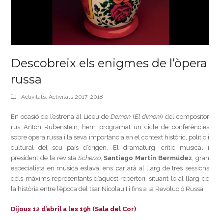
Descobreix els enigmes de l’òpera
russa
Activitats
,
Activitats 2017-2018
En ocasió de l’estrena al Liceu de
Demon
(
El dimoni
) del compositor
rus Anton Rubenstein, hem programat un cicle de conferències
sobre òpera russa i la seva importància en el context històric, polític i
cultural del seu país d’origen. El dramaturg, crític musical i
president de la revista
Scherzo
,
Santiago Martín Bermúdez
, gran
especialista en música eslava, ens parlarà al llarg de tres sessions
dels màxims representants d’aquest repertori, situant-lo al llarg de
la història entre l’època del tsar Nicolau I i fins a la Revolució Russa.
Dijous 12 d’abril a les 19h (Sala del Cor)