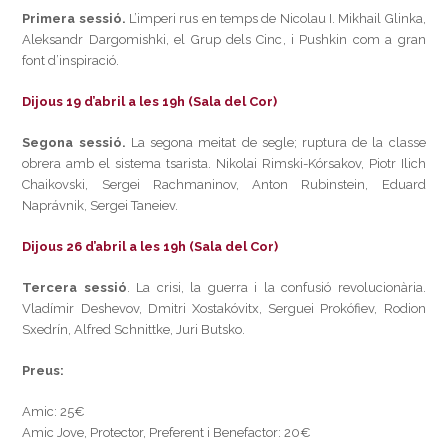
Primera sessió.
L’imperi rus en temps de Nicolau I. Mikhail Glinka,
Aleksandr Dargomishki, el Grup dels Cinc, i Pushkin com a gran
font d’inspiració.
Dijous 19 d’abril a les 19h (Sala del Cor)
Segona sessió.
La segona meitat de segle; ruptura de la classe
obrera amb el sistema tsarista. Nikolai Rimski-Kórsakov, Piotr Ilich
Chaikovski, Sergei Rachmaninov, Anton Rubinstein, Eduard
Naprávnik, Sergei Taneiev.
Dijous 26 d’abril a les 19h (Sala del Cor)
Tercera sessió
. La crisi, la guerra i la confusió revolucionària.
Vladímir Deshevov, Dmitri Xostakóvitx, Serguei Prokófiev, Rodion
Sxedrín, Alfred Schnittke, Juri Butsko.
Preus:
Amic: 25€
Amic Jove, Protector, Preferent i Benefactor: 20€