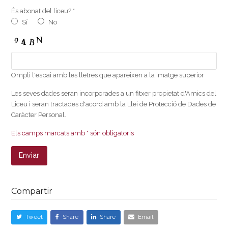
És abonat del liceu? *
Sí
No
Ompli l'espai amb les lletres que apareixen a la imatge superior
Les seves dades seran incorporades a un fitxer propietat d'Amics del
Liceu i seran tractades d'acord amb la Llei de Protecció de Dades de
Caràcter Personal.
Els camps marcats amb * són obligatoris
Compartir
Tweet
Share
Share
Email