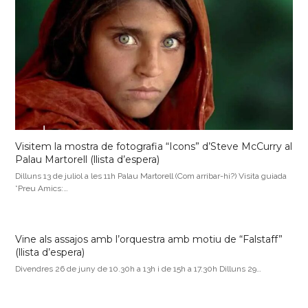
Visitem la mostra de fotografia “Icons” d’Steve McCurry al
Palau Martorell (llista d’espera)
Dilluns 13 de juliol a les 11h Palau Martorell (Com arribar-hi?) Visita guiada
*Preu Amics:…
Vine als assajos amb l’orquestra amb motiu de “Falstaff”
(llista d’espera)
Divendres 26 de juny de 10.30h a 13h i de 15h a 17.30h Dilluns 29…