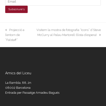
previous
next
Projecció a
Visitem la mostra de fotografia “Icons” d’Steve
post:
post:
l’entorn de
McCurry al Palau Martorell (llista d’espera)
“Falstaff”
Amics del Liceu
La Rambla, 88, 2n
08002 Barcelona
Entrada per Passatge Amadeu Bagués