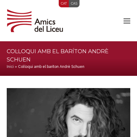
CAT
CAS
COL·LOQUI AMB EL BARÍTON ANDRÈ
SCHUEN
Inici
»
Col·loqui amb el baríton Andrè Schuen