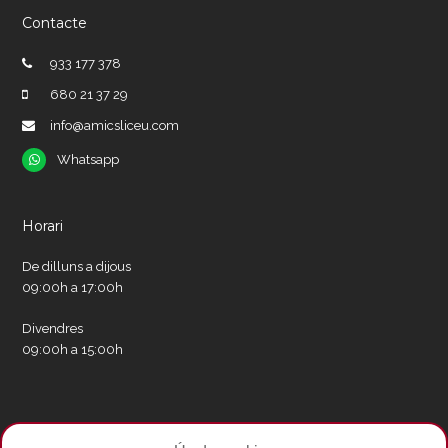
Contacte
933 177 378
680 21 37 29
info@amicsliceu.com
Whatsapp
Whatsapp
Horari
De dilluns a dijous
09:00h a 17:00h
Divendres
09:00h a 15:00h
Xarxes socials