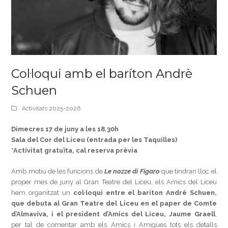
Col·loqui amb el baríton Andrè
Schuen
Activitats 2025-2026
Dimecres 17 de juny a les 18.30h
Sala del Cor del Liceu (entrada per les Taquilles)
*Activitat gratuïta, cal reserva prèvia
Amb motiu de les funcions de
Le nozze di Figaro
que tindran lloc el
proper mes de juny al Gran Teatre del Liceu, els Amics del Liceu
hem organitzat un
col·loqui entre el baríton Andrè Schuen,
que debuta al Gran Teatre del Liceu en el paper de Comte
d’Almaviva, i el president d’Amics del Liceu, Jaume Graell
,
per tal de comentar amb els Amics i Amigues tots els detalls