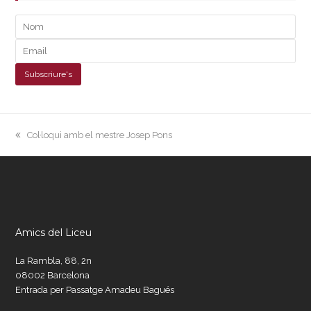
previous
Col·loqui amb el mestre Josep Pons
post:
Amics del Liceu
La Rambla, 88, 2n
08002 Barcelona
Entrada per Passatge Amadeu Bagués