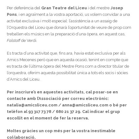
Per deferència del
Gran Teatre del Liceu
i del mestre
Josep
Pons
, i en agraïment a la vostra aportació, us volem convidar a una
activitat exclusiva i molt especial: l’assistència a un assaig de
l’Orquestra del Liceu que donarà l’oportunitat de veure de prop com
treballen els músics en la preparació d’una òpera, en aquest cas,
Falstaff
de Verdi.
Es tracta d’una activitat que, fins ara, havia estat exclusiva per als
Amics Mecenes però que en aquesta ocasió, tenint en compte que
es tracta de l’última òpera del Mestre Pons com a director titular de
l’orquestra, oferim aquesta possibilitat única a tots els socis i sòcies
d’Amics del Liceu.
Per inscriure’s en aquestes activitats, cal posar-se en
contacte amb l’Associació per correu electrònic:
natalia@amicsliceu.com / anna@amicsliceu.com o bé per
telèfon al 93 317 73 78 / 680 21 37 29. Cal indicar el grup
escollit en el moment de fer la reserva.
Moltes gràcies un cop més per la vostra inestimable
col·laboració,