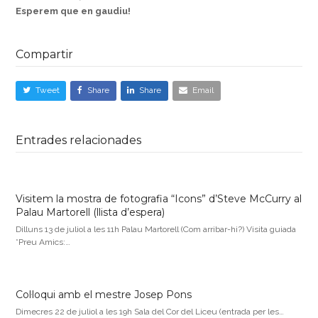
Esperem que en gaudiu!
Compartir
Tweet
Share
Share
Email
Entrades relacionades
Visitem la mostra de fotografia “Icons” d’Steve McCurry al
Palau Martorell (llista d’espera)
Dilluns 13 de juliol a les 11h Palau Martorell (Com arribar-hi?) Visita guiada
*Preu Amics:…
Col·loqui amb el mestre Josep Pons
Dimecres 22 de juliol a les 19h Sala del Cor del Liceu (entrada per les…