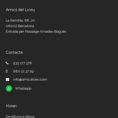
Amics del Liceu
La Rambla, 88, 2n
08002 Barcelona
Entrada per Passatge Amadeu Bagués
Contacte
933 177 378
680 21 37 29
info@amicsliceu.com
Whatsapp
Whatsapp
Horari
De dilluns a dijous