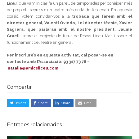
Liceu,
que vam iniciar fa un parell de temporades per conèixer més
de prop els secrets d’un teatre més enllà de l’escenari. En aquesta
ocasió, volem convidar-vos a la
trobada que farem amb el
director general, Valentí Oviedo, i el director tècnic, Xavier
Sagrera, que parlaran amb el nostre president, Jaume
Graell
, sobre el projecte de futur de l’espai Liceu Mar i sobre el
funcionament del Teatre en general.
Per inscriure’s en aquesta activitat, cal posar-se en
contacte amb l’Associació: 93 317 73 78 –
natalia@amicsliceu.com
Compartir
Tweet
Share
Share
Email
Entrades relacionades