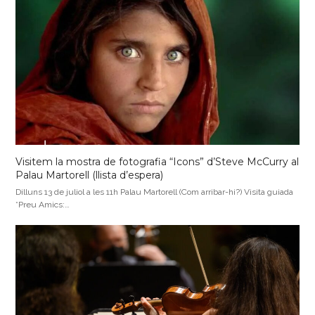
Visitem la mostra de fotografia “Icons” d’Steve McCurry al
Palau Martorell (llista d’espera)
Dilluns 13 de juliol a les 11h Palau Martorell (Com arribar-hi?) Visita guiada
*Preu Amics:…