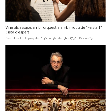
Vine als assajos amb l’orquestra amb motiu de “Falstaff”
(llista d’espera)
Divendres 26 de juny de 10.30h a 13h i de 15h a 17.30h Dilluns 29…