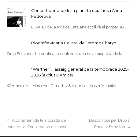
Concert benèfic de la pianista ucraïnesa Anna
Fedorova
El Palau de la Música Catalana acollirà el proper 18…
Biografia «Maria Callas», de Jerome Charyn
Circe Ediciones ha publicat recentment una nova biografia de la…
“Werther”, l’assaig general de la temporada 2025-
2026 (exclusiu Amics)
Werther, de J. Massenet Dimarts 28 d'abril a les 17h *Activitat…
previous
next
Abonament de temporada de
Descompte per Dido &
post:
post:
concerts al Conservatori del Liceu
Eneas a l’Auditori