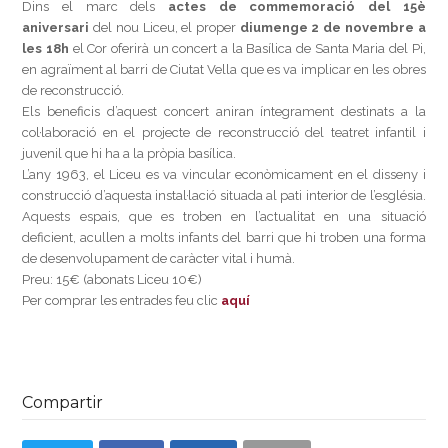
Dins el marc dels
actes de commemoració del 15è
aniversari
del nou Liceu, el proper
diumenge 2 de novembre a
les 18h
el Cor oferirà un concert a la Basílica de Santa Maria del Pi,
en agraïment al barri de Ciutat Vella que es va implicar en les obres
de reconstrucció.
Els beneficis d’aquest concert aniran íntegrament destinats a la
col·laboració en el projecte de reconstrucció del teatret infantil i
juvenil que hi ha a la pròpia basílica.
L’any 1963, el Liceu es va vincular econòmicament en el disseny i
construcció d’aquesta instal·lació situada al pati interior de l’església.
Aquests espais, que es troben en l’actualitat en una situació
deficient, acullen a molts infants del barri que hi troben una forma
de desenvolupament de caràcter vital i humà.
Preu: 15€ (abonats Liceu 10€)
Per comprar les entrades feu clic
aquí
Compartir