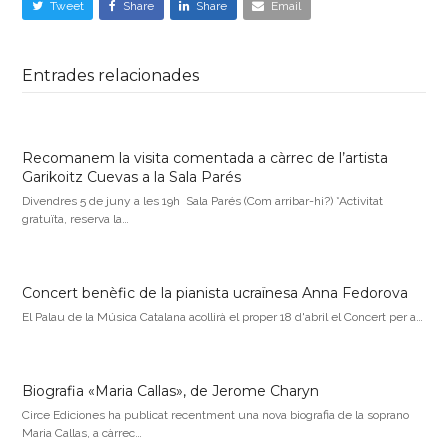
Tweet
Share
Share
Email
Entrades relacionades
Recomanem la visita comentada a càrrec de l’artista
Garikoitz Cuevas a la Sala Parés
Divendres 5 de juny a les 19h Sala Parés (Com arribar-hi?) *Activitat
gratuïta, reserva la…
Concert benèfic de la pianista ucraïnesa Anna Fedorova
El Palau de la Música Catalana acollirà el proper 18 d'abril el Concert per a…
Biografia «Maria Callas», de Jerome Charyn
Circe Ediciones ha publicat recentment una nova biografia de la soprano
Maria Callas, a càrrec…