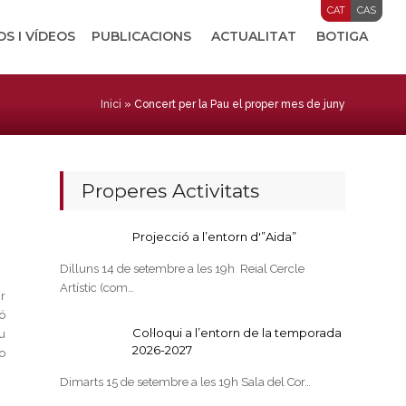
CAT
CAS
OS I VÍDEOS
PUBLICACIONS
ACTUALITAT
BOTIGA
Inici
»
Concert per la Pau el proper mes de juny
Properes Activitats
Projecció a l’entorn d'”Aida”
Dilluns 14 de setembre a les 19h Reial Cercle
Artístic (com…
ir
ó
Col·loqui a l’entorn de la temporada
u
2026-2027
o
Dimarts 15 de setembre a les 19h Sala del Cor…