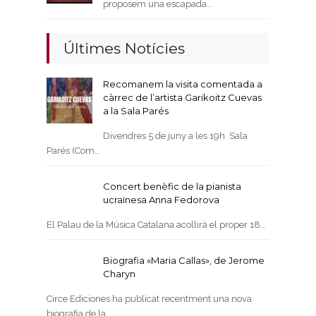
proposem una escapada…
Últimes Notícies
Recomanem la visita comentada a
càrrec de l’artista Garikoitz Cuevas
a la Sala Parés
Divendres 5 de juny a les 19h Sala
Parés (Com…
Concert benèfic de la pianista
ucraïnesa Anna Fedorova
El Palau de la Música Catalana acollirà el proper 18…
Biografia «Maria Callas», de Jerome
Charyn
Circe Ediciones ha publicat recentment una nova
biografia de la…