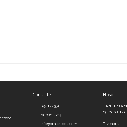
Contacte
Horari
933 177 378
De dilluns a d
09:00h a 17:
680 21 37 29
e Amadeu
info@amicsliceu.com
Divendres