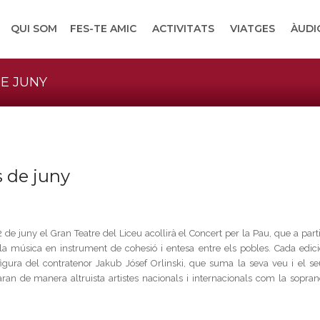
QUI SOM
FES-TE AMIC
ACTIVITATS
VIATGES
ÀUDI
E JUNY
s de juny
2 de juny el Gran Teatre del Liceu acollirà el Concert per la Pau, que a part
 la música en instrument de cohesió i entesa entre els pobles. Cada edici
ura del contratenor Jakub Jósef Orlinski, que suma la seva veu i el se
an de manera altruista artistes nacionals i internacionals com la sopran