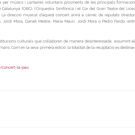
 per músics i cantaires voluntaris provinents de les principals formacion
 Catalunya (OBC), l’Orquestra Simfònica i el Cor del Gran Teatre del Liceu
. La direcció musical d’aquest concert anirà a càrrec de reputats director
 Jordi Mora, Daniel Mestre, Maria Mauri, Jordi Mora o Pedro Pardo, entr
institucions culturals que col·laboren de manera desinteressada, assumint el
mans. Com en la seva primera edició, la totalitat de la recaptació es destina
/concert-la-pau