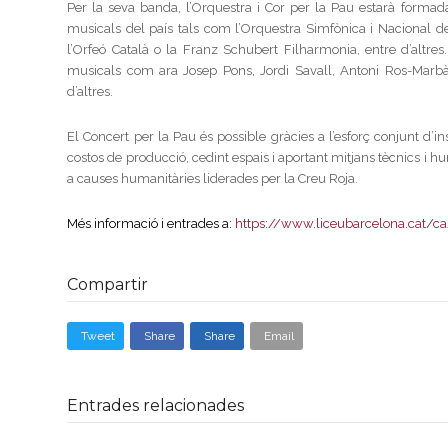
Per la seva banda, l’Orquestra i Cor per la Pau estarà formada
musicals del país tals com l’Orquestra Simfònica i Nacional de
l’Orfeó Català o la Franz Schubert Filharmonia, entre d’altres
musicals com ara Josep Pons, Jordi Savall, Antoni Ros-Marbà,
d’altres.
El Concert per la Pau és possible gràcies a l’esforç conjunt d’
costos de producció, cedint espais i aportant mitjans tècnics i hu
a causes humanitàries liderades per la Creu Roja.
Més informació i entrades a:
https://www.liceubarcelona.cat/ca
Compartir
Tweet
Share
Share
Email
Entrades relacionades