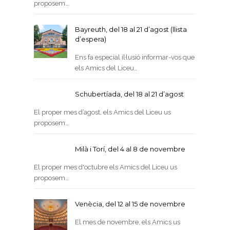
proposem…
Bayreuth, del 18 al 21 d’agost (llista
d’espera)
Ens fa especial il·lusió informar-vos que
els Amics del Liceu…
Schubertíada, del 18 al 21 d’agost
El proper mes d’agost, els Amics del Liceu us
proposem…
Milà i Torí, del 4 al 8 de novembre
El proper mes d'octubre els Amics del Liceu us
proposem…
Venècia, del 12 al 15 de novembre
El mes de novembre, els Amics us