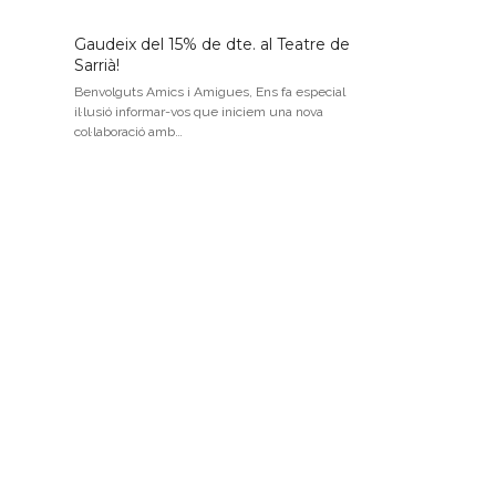
Gaudeix del 15% de dte. al Teatre de
Sarrià!
Benvolguts Amics i Amigues, Ens fa especial
il·lusió informar-vos que iniciem una nova
col·laboració amb…