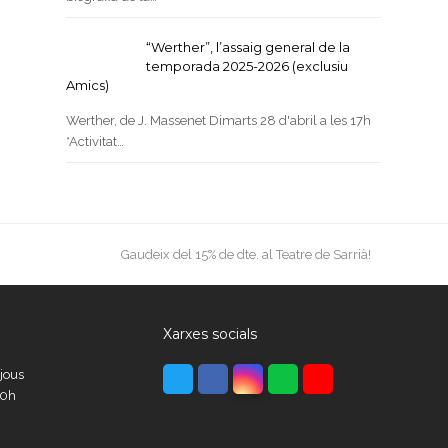
“Werther”, l’assaig general de la
temporada 2025-2026 (exclusiu
Amics)
Werther, de J. Massenet Dimarts 28 d'abril a les 17h
*Activitat…
next
Gaudeix del 15% de dte. al Teatre de Sarrià!
post:
Xarxes socials
Twitter
Facebook
Instagram
Whatsapp
Youtube
ijous
00h