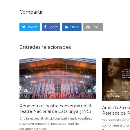
Compartir
Tweet
Share
Share
Email
Entrades relacionades
Renovem el nostre conveni amb el
Arriba la 3a e
Teatre Nacional de Catalunya (TNC)
Peralada de 
Ens fa especial il·lusió compartir amb vosaltres
Sis concerts exce
que hem renovat el nostre conveni de
conformen la prog
col·laboració amb…