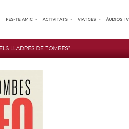
M
FES-TE AMIC
ACTIVITATS
VIATGES
ÀUDIOS I 
ELS LLADRES DE TOMBES”