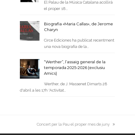
El Palau de la Música Catalana acollirà
el proper 18…
Biografia «Maria Callas», de Jerome
Charyn
Circe Ediciones ha publicat recentment
una nova biografia de la…
“Werther”, l’assaig general de la
temporada 2025-2026 (exclusiu
Amics)
Werther, de J. Massenet Dimarts 28
d'abril a les 17h *Activitat…
next
Concert per la Pau el proper mes de juny
post: