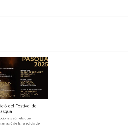
dició del Festival de
Pasqua
pcionals són els que
ramació de la 3a edició de