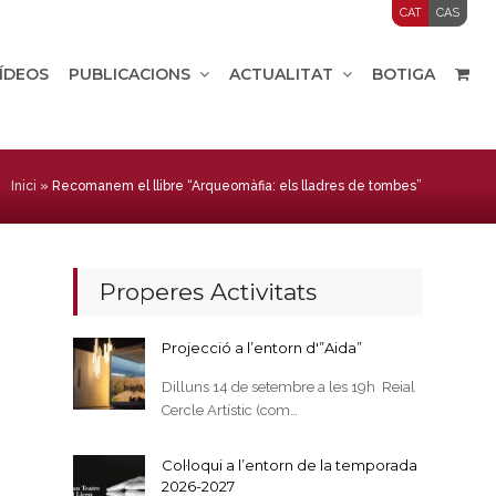
CAT
CAS
VÍDEOS
PUBLICACIONS
ACTUALITAT
BOTIGA
Inici
»
Recomanem el llibre “Arqueomàfia: els lladres de tombes”
Properes Activitats
Projecció a l’entorn d'”Aida”
Dilluns 14 de setembre a les 19h Reial
Cercle Artístic (com…
Col·loqui a l’entorn de la temporada
2026-2027