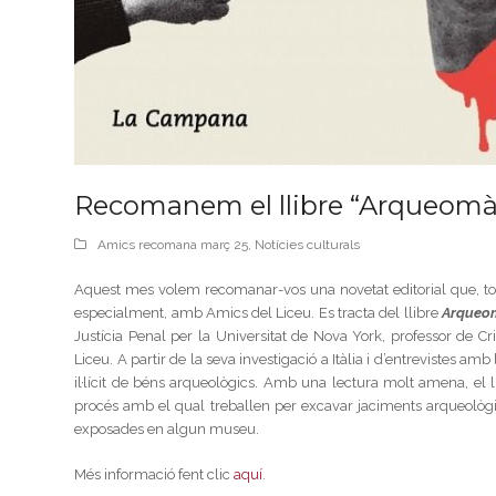
Recomanem el llibre “Arqueomàfi
Amics recomana març 25
,
Notícies culturals
Aquest mes volem recomanar-vos una novetat editorial que, tot i
especialment, amb Amics del Liceu. Es tracta del llibre
Arqueom
Justícia Penal per la Universitat de Nova York, professor de C
Liceu. A partir de la seva investigació a Itàlia i d’entrevistes amb 
il·lícit de béns arqueològics. Amb una lectura molt amena, el l
procés amb el qual treballen per excavar jaciments arqueològics 
exposades en algun museu.
Més informació fent clic
aquí
.