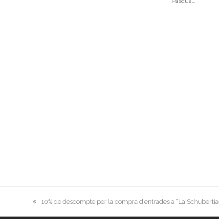
Pasqua…
previous
10% de descompte per la compra d’entrades a “La Schubertí
post: