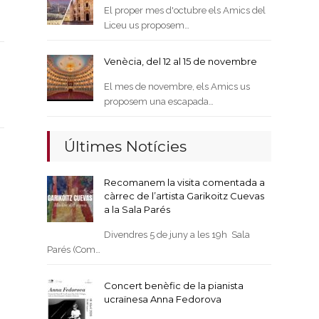
El proper mes d'octubre els Amics del
Liceu us proposem…
Venècia, del 12 al 15 de novembre
El mes de novembre, els Amics us
proposem una escapada…
Últimes Notícies
Recomanem la visita comentada a
càrrec de l’artista Garikoitz Cuevas
a la Sala Parés
Divendres 5 de juny a les 19h Sala
Parés (Com…
Concert benèfic de la pianista
ucraïnesa Anna Fedorova