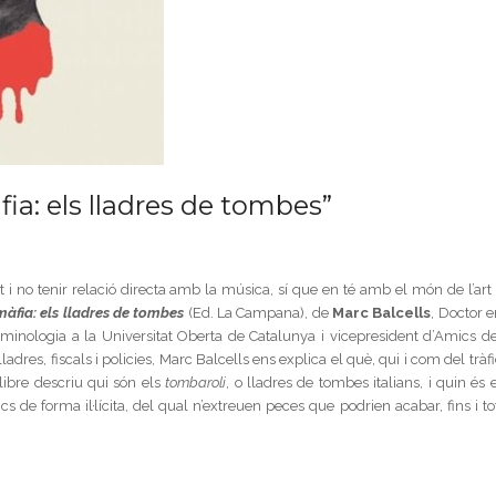
a: els lladres de tombes”
 no tenir relació directa amb la música, sí que en té amb el món de l’art i
àfia: els lladres de tombes
(Ed. La Campana), de
Marc Balcells
, Doctor e
riminologia a la Universitat Oberta de Catalunya i vicepresident d’Amics de
lladres, fiscals i policies, Marc Balcells ens explica el què, qui i com del tràf
libre descriu qui són els
tombaroli
, o lladres de tombes italians, i quin és 
de forma il·lícita, del qual n’extreuen peces que podrien acabar, fins i tot