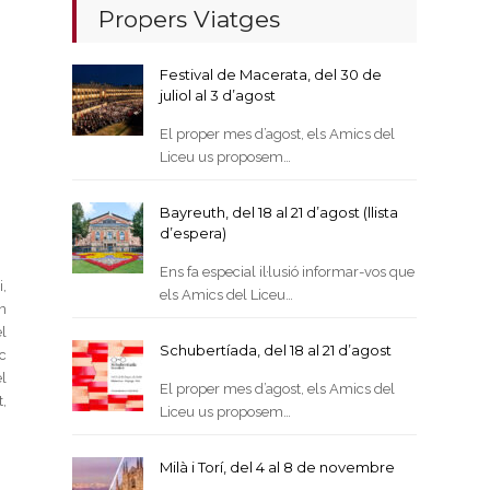
Propers Viatges
Festival de Macerata, del 30 de
juliol al 3 d’agost
El proper mes d’agost, els Amics del
Liceu us proposem…
Bayreuth, del 18 al 21 d’agost (llista
d’espera)
Ens fa especial il·lusió informar-vos que
,
els Amics del Liceu…
n
l
Schubertíada, del 18 al 21 d’agost
ic
el
El proper mes d’agost, els Amics del
,
Liceu us proposem…
Milà i Torí, del 4 al 8 de novembre