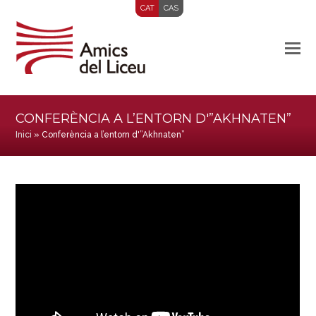
CAT
CAS
CONFERÈNCIA A L’ENTORN D'”AKHNATEN”
Inici
»
Conferència a l’entorn d'”Akhnaten”