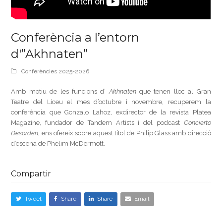
Conferència a l’entorn
d'”Akhnaten”
Conferències 2025-2026
Amb motiu de les funcions d’
Akhnaten
que tenen lloc al Gran
Teatre del Liceu el mes d’octubre i novembre, recuperem la
conferència que Gonzalo Lahoz, exdirector de la revista Platea
Magazine, fundador de Tandem Artists i del podcast
Concierto
Desorden
, ens ofereix sobre aquest títol de Philip Glass amb direcció
d’escena de Phelim McDermott.
Compartir
Tweet
Share
Share
Email