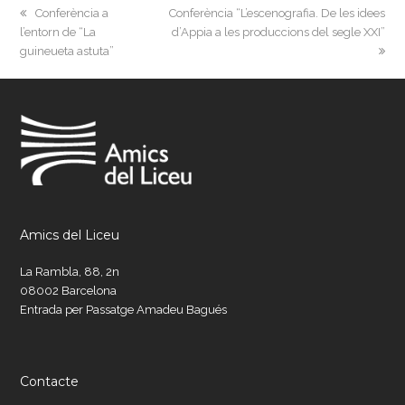
previous
next
Conferència a
Conferència “L’escenografia. De les idees
post:
post:
l’entorn de “La
d’Appia a les produccions del segle XXI”
guineueta astuta”
Amics del Liceu
La Rambla, 88, 2n
08002 Barcelona
Entrada per Passatge Amadeu Bagués
Contacte