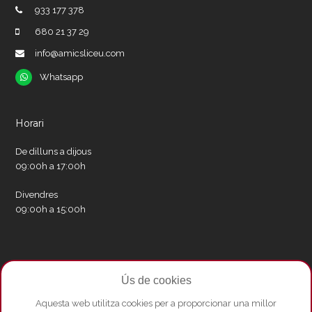
933 177 378
680 21 37 29
info@amicsliceu.com
Whatsapp
Whatsapp
Horari
De dilluns a dijous
09:00h a 17:00h
Divendres
09:00h a 15:00h
Xarxes socials
Ús de cookies
Twitter
Facebook
Instagram
Whatsapp
Youtube
Aquesta web utilitza cookies per a proporcionar una millor