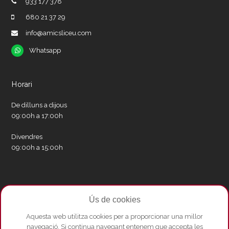
933 177 378
680 21 37 29
info@amicsliceu.com
Whatsapp
Whatsapp
Horari
De dilluns a dijous
09:00h a 17:00h
Divendres
09:00h a 15:00h
Xarxes socials
Ús de cookies
Twitter
Facebook
Instagram
Whatsapp
Youtube
Aquesta web utilitza cookies per a proporcionar una millor
navegació. Si continua navegant entenem que accepta les