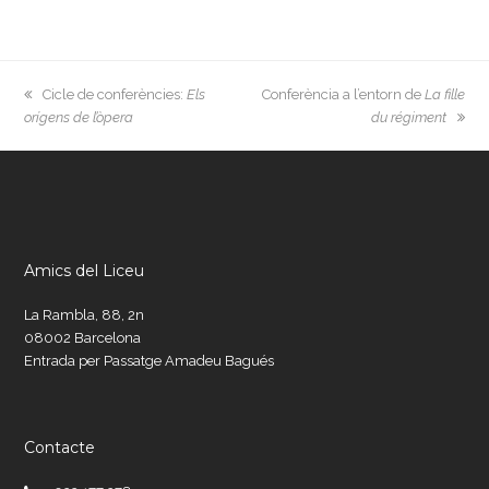
previous
next
Cicle de conferències:
Els
Conferència a l’entorn de
La fille
post:
post:
orígens de l’òpera
du régiment
Amics del Liceu
La Rambla, 88, 2n
08002 Barcelona
Entrada per Passatge Amadeu Bagués
Contacte