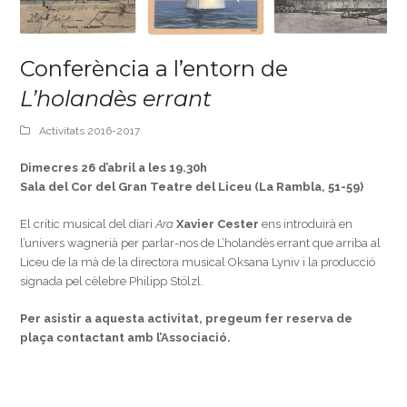
Conferència a l’entorn de
L’holandès errant
Activitats 2016-2017
Dimecres 26 d’abril a les 19.30h
Sala del Cor del Gran Teatre del Liceu (La Rambla, 51-59)
El crític musical del diari
Ara
Xavier Cester
ens introduirà en
l’univers wagnerià per parlar-nos de L’holandès errant que arriba al
Liceu de la mà de la directora musical Oksana Lyniv i la producció
signada pel cèlebre Philipp Stölzl.
Per asistir a aquesta activitat, pregeum fer reserva de
plaça contactant amb l’Associació.