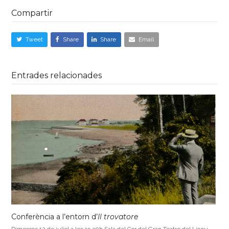
Compartir
Tweet
Share
Share
Email
Entrades relacionades
Conferència a l’entorn d’
Il trovatore
Dimecres 12 de juliol a les 19.30h Sala del Cor del Gran Teatre del Liceu…