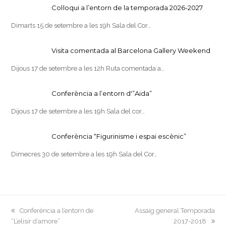
Col·loqui a l’entorn de la temporada 2026-2027
Dimarts 15 de setembre a les 19h Sala del Cor…
Visita comentada al Barcelona Gallery Weekend
Dijous 17 de setembre a les 12h Ruta comentada a…
Conferència a l’entorn d'”Aida”
Dijous 17 de setembre a les 19h Sala del cor…
Conferència “Figurinisme i espai escènic”
Dimecres 30 de setembre a les 19h Sala del Cor…
previous
next
Conferència a l’entorn de
Assaig general Temporada
post:
post:
“L’elisir d’amore”
2017-2018