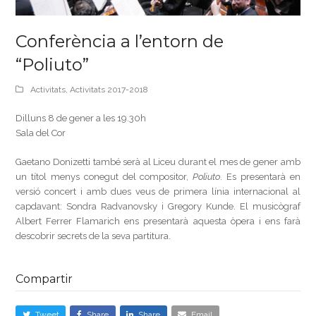
Conferència a l’entorn de
“Poliuto”
Activitats
,
Activitats 2017-2018
Dilluns 8 de gener a les 19.30h
Sala del Cor
Gaetano Donizetti també serà al Liceu durant el mes de gener amb
un títol menys conegut del compositor,
Poliuto
. Es presentarà en
versió concert i amb dues veus de primera línia internacional al
capdavant: Sondra Radvanovsky i Gregory Kunde. El musicògraf
Albert Ferrer Flamarich ens presentarà aquesta òpera i ens farà
descobrir secrets de la seva partitura.
Compartir
Tweet
Share
Share
Email