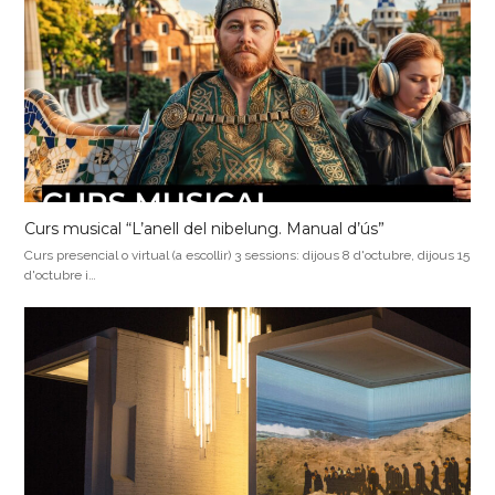
Curs musical “L’anell del nibelung. Manual d’ús”
Curs presencial o virtual (a escollir) 3 sessions: dijous 8 d'octubre, dijous 15
d'octubre i…